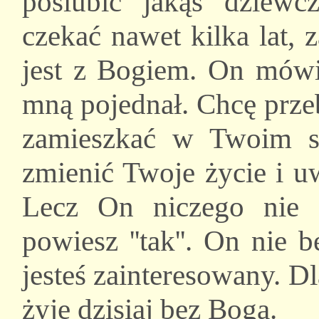
poślubić jakąś dziew
czekać nawet kilka lat,
jest z Bogiem. On mówi 
mną pojednał. Chcę prze
zamieszkać w Twoim se
zmienić Twoje życie i u
Lecz On niczego nie 
powiesz ''tak''. On nie 
jesteś zainteresowany. Dl
żyje dzisiaj bez Boga.