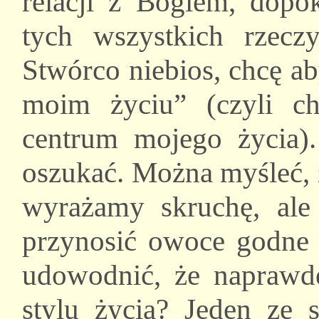
relacji z Bogiem, dopók
tych wszystkich rzecz
Stwórco niebios, chcę a
moim życiu” (czyli c
centrum mojego życia).
oszukać. Można myśleć, 
wyrażamy skruchę, ale
przynosić owoce godne 
udowodnić, że naprawdę
stylu życia? Jeden ze s