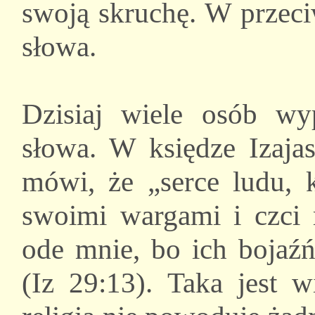
swoją skruchę. W przeci
słowa.
Dzisiaj wiele osób w
słowa. W księdze Izaja
mówi, że „serce ludu, k
swoimi wargami i czci m
ode mnie, bo ich bojaźń
(Iz 29:13). Taka jest w