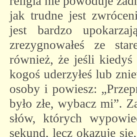
religia nie powoduje ża
jak trudne jest zwrócen
jest bardzo upokarza
zrezygnowałeś ze star
również, że jeśli kiedyś
kogoś uderzyłeś lub znie
osoby i powiesz: „Przep
było złe, wybacz mi”. Za
słów, których wypowie
sekund, lecz okazuje si