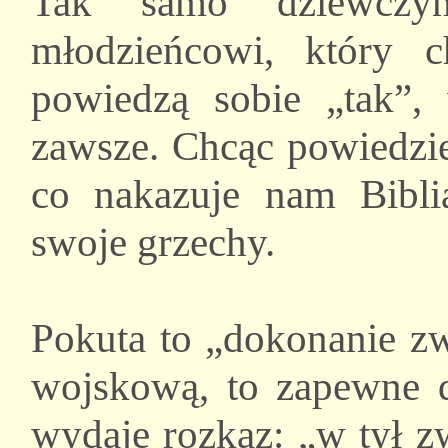
Tak samo dziewczyn
młodzieńcowi, który 
powiedzą sobie „tak”, 
zawsze. Chcąc powiedzie
co nakazuje nam Bibli
swoje grzechy.
Pokuta to „dokonanie zwr
wojskową, to zapewne d
wydaje rozkaz: „w tył z