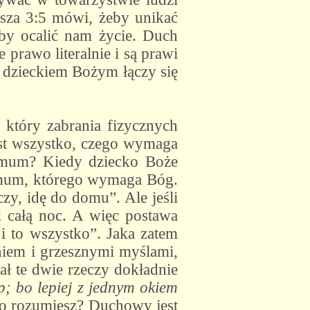
eusza 3:5 mówi, żeby unikać
aby ocalić nam życie. Duch
 prawo literalnie i są prawi
e dzieckiem Bożym łączy się
 który zabrania fizycznych
est wszystko, czego wymaga
imum? Kiedy dziecko Boże
nimum, którego wymaga Bóg.
y, idę do domu”. Ale jeśli
i całą noc. A więc postawa
 i to wszystko”. Jaka zatem
niem i grzesznymi myślami,
ał te dwie rzeczy dokładnie
p; bo lepiej z jednym okiem
 to rozumiesz? Duchowy jest