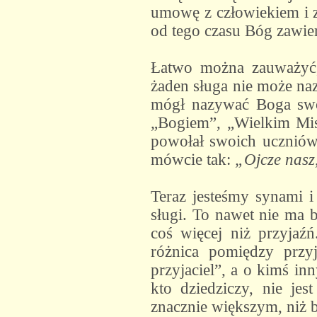
umowę z człowiekiem i z
od tego czasu Bóg zawie
Łatwo można zauważyć,
żaden sługa nie może n
mógł nazywać Boga swo
„Bogiem”, „Wielkim Mis
powołał swoich uczniów 
mówcie tak:
„Ojcze nasz,
Teraz jesteśmy synami i 
sługi. To nawet nie ma 
coś więcej niż przyjaź
różnica pomiędzy przy
przyjaciel”, a o kimś in
kto dziedziczy, nie je
znacznie większym, niż b