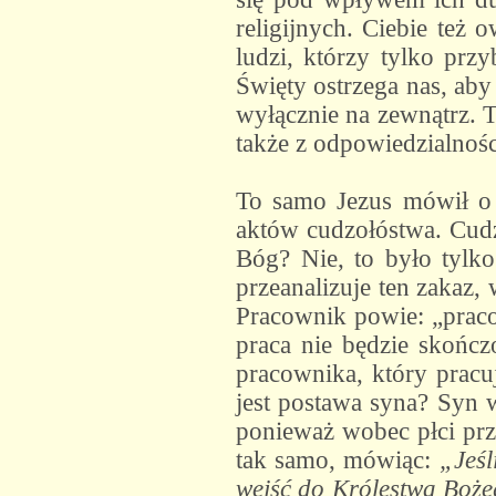
religijnych. Ciebie też 
ludzi, którzy tylko prz
Święty ostrzega nas, aby 
wyłącznie na zewnątrz. T
także z odpowiedzialnośc
To samo Jezus mówił o c
aktów cudzołóstwa. Cudz
Bóg? Nie, to było tyl
przeanalizuje ten zakaz
Pracownik powie: „praco
praca nie będzie skończ
pracownika, który pracuj
jest postawa syna? Syn 
ponieważ wobec płci prze
tak samo, mówiąc:
„Jeśl
wejść do Królestwa Bożeg