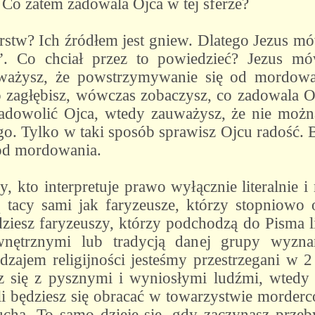
Co zatem zadowala Ojca w tej sferze?
rstw? Ich źródłem jest gniew. Dlatego Jezus m
”
. Co chciał przez to powiedzieć? Jezus mów
ważysz, że powstrzymywanie się od mordowa
 zagłębisz, wówczas zobaczysz, co zadowala Ojc
zadowolić Ojca, wtedy zauważysz, że nie moż
ego. Tylko w taki sposób sprawisz Ojcu radość.
od mordowania.
dy, kto interpretuje prawo wyłącznie literalnie
 są tacy sami jak faryzeusze, którzy stopniowo
ziesz faryzeuszy, którzy podchodzą do Pisma lit
wnętrznymi lub tradycją danej grupy wyzna
dzajem religijności jesteśmy przestrzegani w 2
sz się z pysznymi i wyniosłymi ludźmi, wted
i będziesz się obracać w towarzystwie morderc
cha. To samo dzieje się, gdy zaczynasz przeb