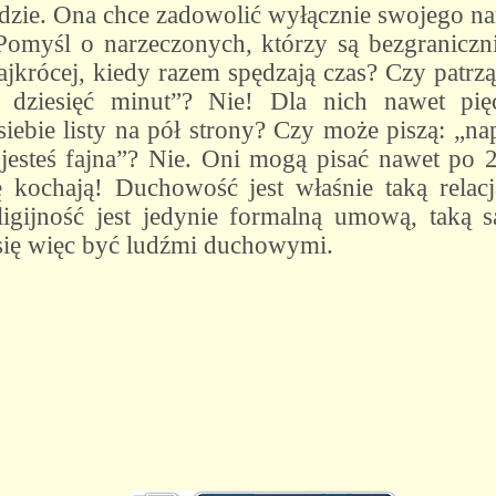
ludzie. Ona chce zadowolić wyłącznie swojego n
 Pomyśl o narzeczonych, którzy są bezgraniczn
jkrócej, kiedy razem spędzają czas? Czy patrz
m dziesięć minut”? Nie! Dla nich nawet pię
iebie listy na pół strony? Czy może piszą: „nap
 jesteś fajna”? Nie. Oni mogą pisać nawet po 2
ę kochają! Duchowość jest właśnie taką relac
ligijność jest jedynie formalną umową, taką 
się więc być ludźmi duchowymi.