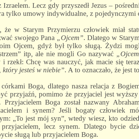
 Izraelem. Lecz gdy przyszedł Jezus – pośred
ra tylko umowy indywidualne, z pojedynczymi 
 że w Starym Przymierzu człowiek miał stat
azwać swojego Pana
„Ojcem”
. Dlatego w Starym
im Ojcem, gdyż był tylko sługą. Żydzi mog
trzem” itp, ale nie mogli Go nazywać
„Ojce
i rzekł: Chcę was nauczyć, jak macie się teraz
 który jesteś w niebie”
. A to oznaczało, że jest
córkami Boga, dlatego nasza relacja z Bogiem 
być przyjaźń, pomimo że przyjaciel jest wyższy
ń. Przyjacielem Boga został nazwany Abraham.
jacielem i synem? Jeśli bogaty człowiek m
nym: „To jest mój syn”, wtedy wiesz, kto odzie
st przyjacielem, lecz synem. Dlatego bycie d
ycie sługą lub przyjacielem Boga.