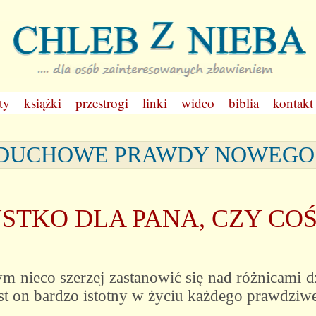
ty
książki
przestrogi
linki
wideo
biblia
kontakt
 - DUCHOWE PRAWDY NOWEG
YSTKO DLA PANA, CZY CO
m nieco szerzej zastanowić się nad różnicami dz
t on bardzo istotny w życiu każdego prawdziwe