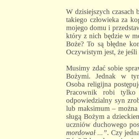
W dzisiejszych czasach 
takiego człowieka za ko
mojego domu i przedstawi
który z nich będzie w m
Boże? To są błędne kon
Oczywistym jest, że jeśli
Musimy zdać sobie spraw
Bożymi. Jednak w tym
Osoba religijna postęp
Pracownik robi tylko
odpowiedzialny syn zr
lub maksimum – można do
sługą Bożym a dzieckiem
uczniów duchowego pos
mordował ...”
. Czy jed