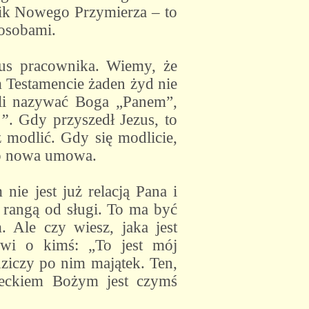
nik Nowego Przymierza – to
osobami.
us pracownika. Wiemy, że
 Testamencie żaden żyd nie
li nazywać Boga „Panem”,
m”
. Gdy przyszedł Jezus, to
 modlić. Gdy się modlicie,
 to nowa umowa.
nie jest już relacją Pana i
 rangą od sługi. To ma być
 Ale czy wiesz, jaka jest
ówi o kimś: „To jest mój
dziczy po nim majątek. Ten,
zieckiem Bożym jest czymś