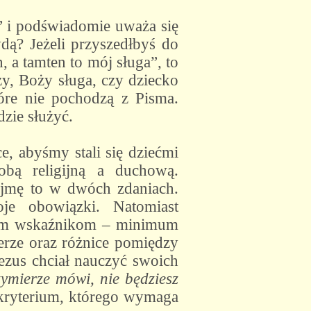
” i podświadomie uważa się
dą? Jeżeli przyszedłbyś do
 a tamten to mój sługa”, to
y, Boży sługa, czy dziecko
óre nie pochodzą z Pisma.
dzie służyć.
, abyśmy stali się dziećmi
bą religijną a duchową.
Ujmę to w dwóch zdaniach.
je obowiązki. Natomiast
wóm wskaźnikom – minimum
erze oraz różnice pomiędzy
ezus chciał nauczyć swoich
ymierze mówi, nie będziesz
kryterium, którego wymaga