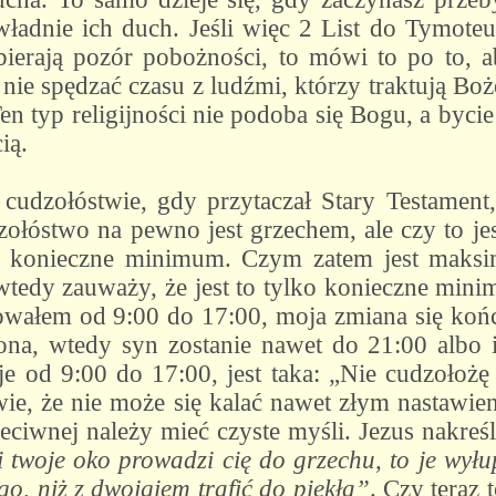
owładnie ich duch. Jeśli więc 2 List do Tymot
ybierają pozór pobożności, to mówi to po to, 
nie spędzać czasu z ludźmi, którzy traktują Boże
en typ religijności nie podoba się Bogu, a byci
ią.
udzołóstwie, gdy przytaczał Stary Testament,
ołóstwo na pewno jest grzechem, ale czy to j
ko konieczne minimum. Czym zatem jest maks
, wtedy zauważy, że jest to tylko konieczne mi
wałem od 9:00 do 17:00, moja zmiana się kończ
ona, wtedy syn zostanie nawet do 21:00 albo 
e od 9:00 do 17:00, jest taka: „Nie cudzołożę
wie, że nie może się kalać nawet złym nastawie
ciwnej należy mieć czyste myśli. Jezus nakreśl
i twoje oko prowadzi cię do grzechu, to je wyłu
o, niż z dwojgiem trafić do piekła”
. Czy teraz