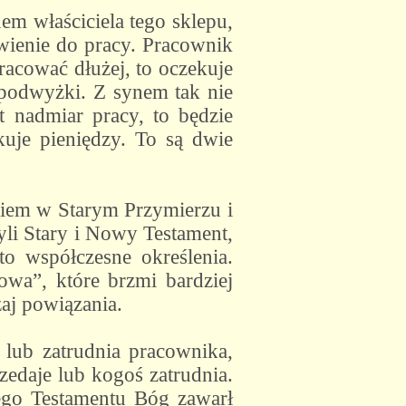
m właściciela tego sklepu,
awienie do pracy. Pracownik
racować dłużej, to oczekuje
e podwyżki. Z synem tak nie
st nadmiar pracy, to będzie
kuje pieniędzy. To są dwie
iem w Starym Przymierzu i
yli Stary i Nowy Testament,
o współczesne określenia.
wa”, które brzmi bardziej
aj powiązania.
lub zatrudnia pracownika,
edaje lub kogoś zatrudnia.
ego Testamentu Bóg zawarł