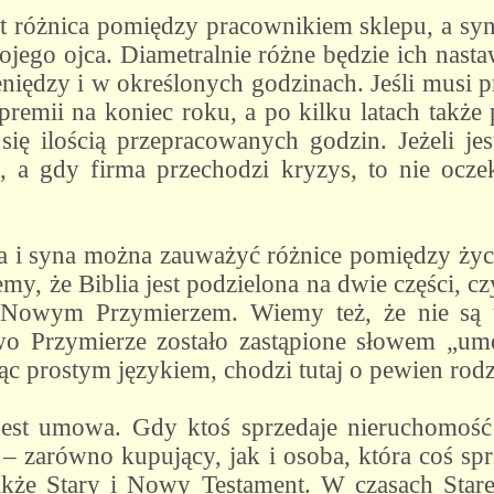
t różnica pomiędzy pracownikiem sklepu, a syne
ojego ojca. Diametralnie różne będzie ich nast
eniędzy i w określonych godzinach. Jeśli musi p
premii na koniec roku, a po kilku latach takż
 się ilością przepracowanych godzin. Jeżeli je
i, a gdy firma przechodzi kryzys, to nie ocze
 i syna można zauważyć różnice pomiędzy życ
 że Biblia jest podzielona na dwie części, cz
Nowym Przymierzem. Wiemy też, że nie są t
o Przymierze zostało zastąpione słowem „umo
c prostym językiem, chodzi tutaj o pewien rodz
st umowa. Gdy ktoś sprzedaje nieruchomość 
 zarówno kupujący, jak i osoba, która coś sprz
kże Stary i Nowy Testament. W czasach Star