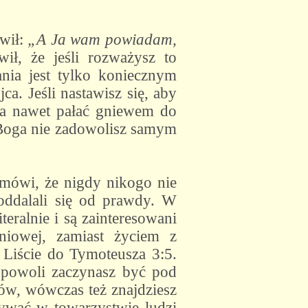
ówił:
„A Ja wam powiadam,
ił, że jeśli rozważysz to
nia jest tylko koniecznym
a. Jeśli nastawisz się, aby
na nawet pałać gniewem do
 Boga nie zadowolisz samym
 i mówi, że nigdy nikogo nie
 oddalali się od prawdy. W
eralnie i są zainteresowani
niowej, zamiast życiem z
 Liście do Tymoteusza 3:5.
y powoli zaczynasz być pod
ów, wówczas też znajdziesz
ywać w towarzystwie ludzi