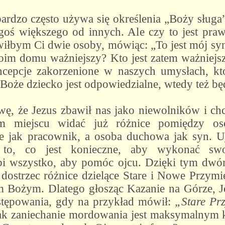
bardzo często używa się określenia „Boży sługa
goś większego od innych. Ale czy to jest praw
łbym Ci dwie osoby, mówiąc: „To jest mój syn,
oim domu ważniejszy? Kto jest zatem ważniejsz
cepcje zakorzenione w naszych umysłach, kt
 Boże dziecko jest odpowiedzialne, wtedy też bę
ę, że Jezus zbawił nas jako niewolników i chce
 miejscu widać już różnice pomiędzy oso
uje jak pracownik, a osoba duchowa jak syn. 
 to, co jest konieczne, aby wykonać swo
obi wszystko, aby pomóc ojcu. Dzięki tym d
strzec różnice dzielące Stare i Nowe Przymi
 Bożym. Dlatego głosząc Kazanie na Górze, J
tępowania, gdy na przykład mówił:
„Stare Prz
nak zaniechanie mordowania jest maksymalnym 