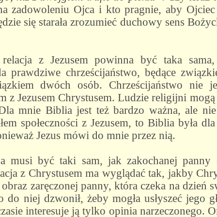
na zadowoleniu Ojca i kto pragnie, aby Ojcie
ędzie się starała zrozumieć duchowy sens Bożych
relacja z Jezusem powinna być taka sama, 
a prawdziwe chrześcijaństwo, będące związki
wiązkiem dwóch osób. Chrześcijaństwo nie jes
z Jezusem Chrystusem. Ludzie religijni mogą c
Dla mnie Biblia jest też bardzo ważna, ale nie
łem społeczności z Jezusem, to Biblia była dl
ponieważ Jezus mówi do mnie przez nią.
a musi być taki sam, jak zakochanej panny
lacja z Chrystusem ma wyglądać tak, jakby Chrys
t obraz zaręczonej panny, która czeka na dzień 
o do niej dzwonił, żeby mogła usłyszeć jego gł
asie interesuje ją tylko opinia narzeczonego. On