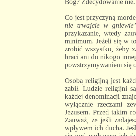
Bóg? Zdecydowanie nie. 
Co jest przyczyną morde
nie trwajcie w gniewie
przykazanie, wtedy zau
minimum. Jeżeli się w to
zrobić wszystko, żeby 
braci ani do nikogo inn
powstrzymywaniem się 
Osobą religijną jest każ
zabił. Ludzie religijni
każdej denominacji znajd
wyłącznie rzeczami ze
Jezusem. Przed takim ro
Zauważ, że jeśli zadaje
wpływem ich ducha. Jeśl
się pod wpływem ich du