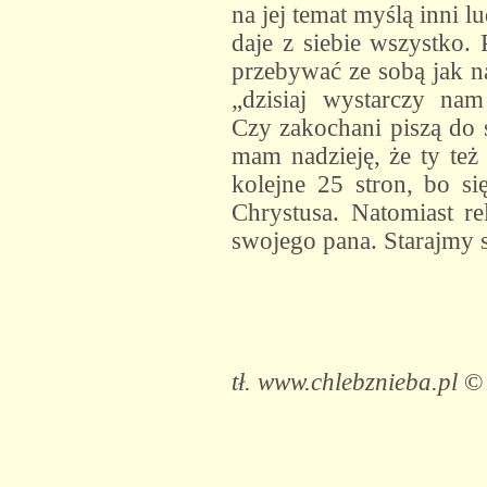
na jej temat myślą inni 
daje z siebie wszystko.
przebywać ze sobą jak na
„dzisiaj wystarczy na
Czy zakochani piszą do s
mam nadzieję, że ty też
kolejne 25 stron, bo si
Chrystusa. Natomiast re
swojego pana. Starajmy 
tł. www.chlebznieba.pl
©