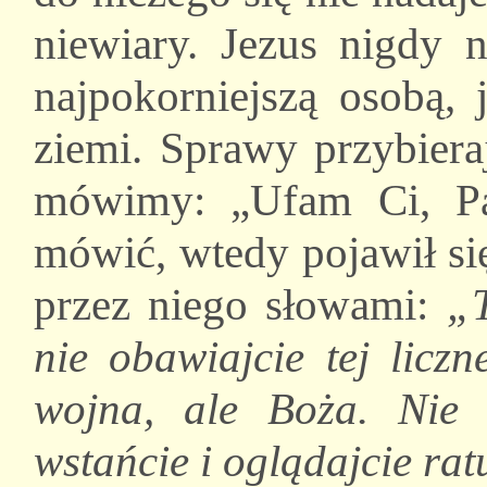
niewiary. Jezus nigdy n
najpokorniejszą osobą, 
ziemi. Sprawy przybiera
mówimy: „Ufam Ci, Pan
mówić, wtedy pojawił si
przez niego słowami:
„T
nie obawiajcie tej licz
wojna, ale Boża. Nie 
wstańcie i oglądajcie ra