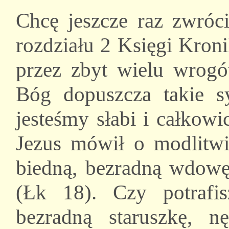
Chcę jeszcze raz zwróc
rozdziału 2 Księgi Kroni
przez zbyt wielu wrogó
Bóg dopuszcza takie sy
jesteśmy słabi i całkow
Jezus mówił o modlitwi
biedną, bezradną wdowę
(Łk 18). Czy potrafi
bezradną staruszkę, n