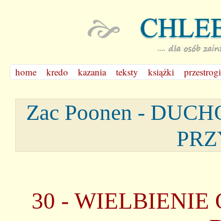
home
kredo
kazania
teksty
książki
przestrogi
Zac Poonen - D
PRZ
30 - WIELBIENI