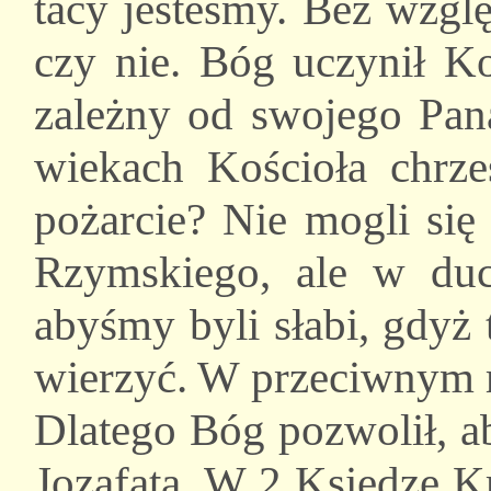
tacy jesteśmy. Bez wzglę
czy nie. Bóg uczynił Ko
zależny od swojego Pan
wiekach Kościoła chrze
pożarcie? Nie mogli się
Rzymskiego, ale w duc
abyśmy byli słabi, gdyż
wierzyć. W przeciwnym r
Dlatego Bóg pozwolił, a
Jozafata. W 2 Księdze K