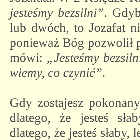
jesteśmy bezsilni”
. Gdyb
lub dwóch, to Jozafat n
ponieważ Bóg pozwolił p
mówi:
„Jesteśmy bezsilni
wiemy, co czynić”
.
Gdy zostajesz pokonany 
dlatego, że jesteś sła
dlatego, że jesteś słaby, l