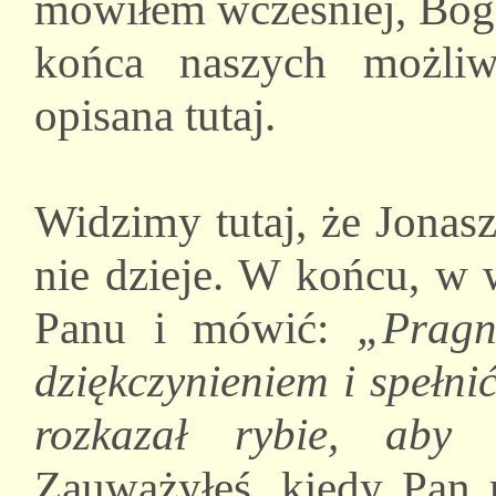
mówiłem wcześniej, Bóg 
końca naszych możliwo
opisana tutaj.
Widzimy tutaj, że Jonasz
nie dzieje. W końcu, w 
Panu i mówić:
„Pragn
dziękczynieniem i spełn
rozkazał rybie, aby
Zauważyłeś, kiedy Pan 