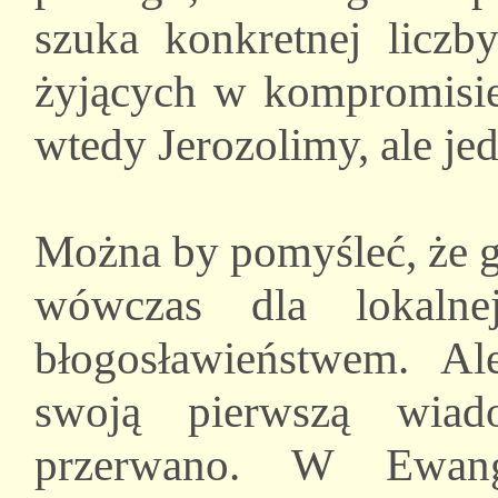
szuka konkretnej liczb
żyjących w kompromisie
wtedy Jerozolimy, ale j
Można by pomyśleć, że g
wówczas dla lokaln
błogosławieństwem. Al
swoją pierwszą wia
przerwano. W Ewang