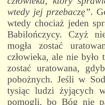
człowieka, który sprawi
wtedy jej przebaczę”
. G
wtedy chociaż jeden spr
Babilończycy. Czyż ni
mogła zostać uratowa
człowieka, ale nie było
zostać uratowana, gdyb
pobożnych. Jeśli w Sod
tysiąc ludzi żyjących 
pomogli, bo Bóg nie pa