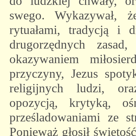
do ludzkiej chwały, o
swego. Wykazywał, że
rytuałami, tradycją i 
drugorzędnych zasad
okazywaniem miłosier
przyczyny, Jezus spoty
religijnych ludzi, or
opozycją, krytyką, o
prześladowaniami ze st
Ponieważ głosił świętość,