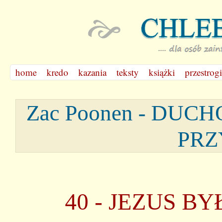
home
kredo
kazania
teksty
książki
przestrogi
Zac Poonen - D
PRZ
40 - JEZUS B