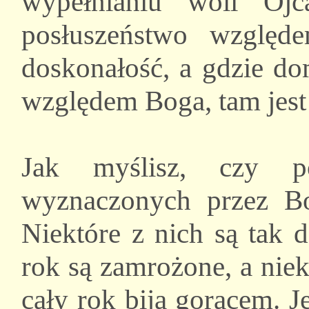
wypełnianiu woli Ojc
posłuszeństwo względ
doskonałość, a gdzie do
względem Boga, tam jest 
Jak myślisz, czy po
wyznaczonych przez Bog
Niektóre z nich są tak 
rok są zamrożone, a niek
cały rok biją gorącem. J