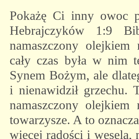
Pokażę Ci inny owoc p
Hebrajczyków 1:9 Bi
namaszczony olejkiem r
cały czas była w nim te
Synem Bożym, ale dlateg
i nienawidził grzechu. 
namaszczony olejkiem r
towarzysze. A to oznacza
więcej radości i wesela,