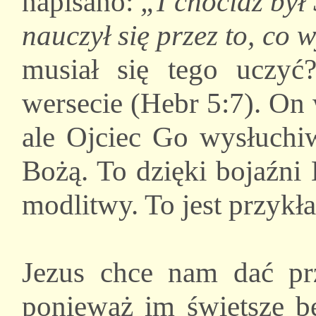
napisano:
„I chociaż był
nauczył się przez to, co 
musiał się tego uczy
wersecie (Hebr 5:7). On
ale Ojciec Go wysłuchi
Bożą. To dzięki bojaźni
modlitwy. To jest przykła
Jezus chce nam dać prz
ponieważ im świętsze bę