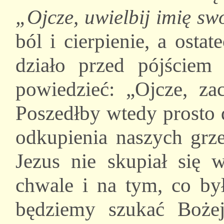
„Ojcze, uwielbij imię sw
ból i cierpienie, a osta
działo przed pójściem
powiedzieć: „Ojcze, za
Poszedłby wtedy prosto d
odkupienia naszych grz
Jezus nie skupiał się 
chwale i na tym, co był
będziemy szukać Bożej