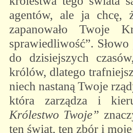
królestwa tego świata s
agentów, ale ja chcę, 
zapanowało Twoje Kr
sprawiedliwość”. Słowo
do dzisiejszych czasó
królów, dlatego trafniej
niech nastaną Twoje rząd
która zarządza i kie
Królestwo Twoje”
znaczy
ten świat, ten zbór i moj