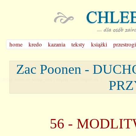
home
kredo
kazania
teksty
książki
przestrogi
Zac Poonen - D
#s3gt_translate_tooltip_mini { display: none !important; }
PRZ
56 - MODLI