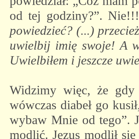
powiedział: „Cóż mam p
od tej godziny?”. Nie!!
powiedzieć? (...) przecie
uwielbij imię swoje! A 
Uwielbiłem i jeszcze uwie
Widzimy więc, że gdy J
wówczas diabeł go kusił,
wybaw Mnie od tego”. Je
modlić. Jezus modlił si