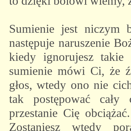
to dzięki bólowi wiemy, że
Sumienie jest niczym b
następuje naruszenie Bo
kiedy ignorujesz takie 
sumienie mówi Ci, że źl
głos, wtedy ono nie cich
tak postępować cały 
przestanie Cię obciążać
Zostaniesz wtedy po