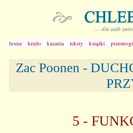
home
kredo
kazania
teksty
książki
przestrogi
Zac Poonen - D
PRZ
5 - FUN