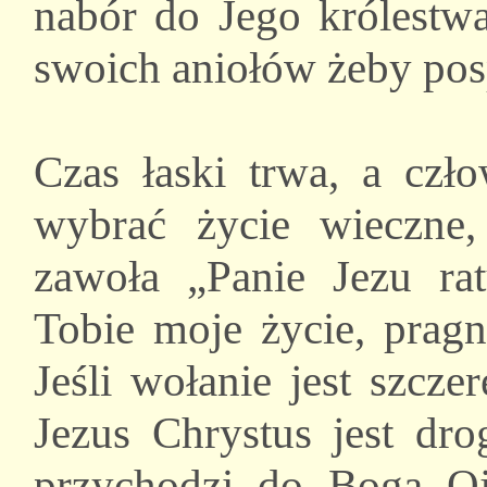
nabór do Jego królestwa
swoich aniołów żeby posp
Czas łaski trwa, a cz
wybrać życie wieczne,
zawoła „Panie Jezu rat
Tobie moje życie, prag
Jeśli wołanie jest szcze
Jezus Chrystus jest dro
przychodzi do Boga Oj