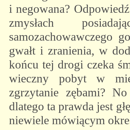
i negowana? Odpowiedź j
zmysłach posiadaj
samozachowawczego godz
gwałt i zranienia, w do
końcu tej drogi czeka śm
wieczny pobyt w mie
zgrzytanie zębami? No
dlatego ta prawda jest g
niewiele mówiącym okreś