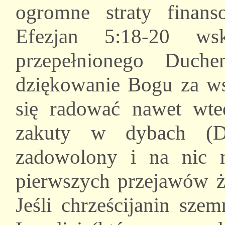
ogromne straty finan
Efezjan 5:18-20 ws
przepełnionego Duch
dziękowanie Bogu za wsz
się radować nawet wted
zakuty w dybach (D
zadowolony i na nic n
pierwszych przejawów 
Jeśli chrześcijanin sze