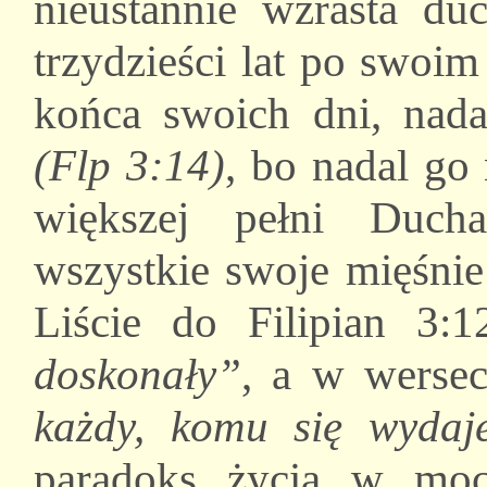
nieustannie wzrasta du
trzydzieści lat po swoim
końca swoich dni, nad
(Flp 3:14)
, bo nadal go 
większej pełni Duch
wszystkie swoje mięśni
Liście do Filipian 3
doskonały”
, a w werse
każdy, komu się wydaje
paradoks życia w moc