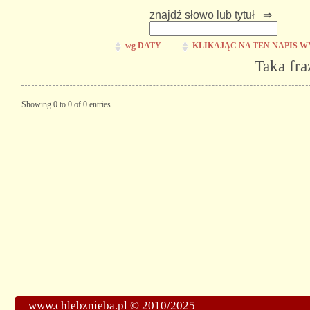
znajdź słowo lub tytuł ⇒
wg DATY
KLIKAJĄC NA TEN NAPIS W
Taka fra
Showing 0 to 0 of 0 entries
www.chlebznieba.pl © 2010/2025