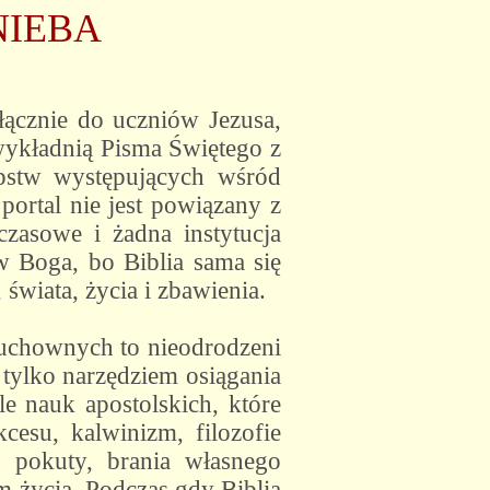
NIEBA
ącznie do uczniów Jezusa,
 wykładnią Pisma Świętego z
ępstw występujących wśród
 portal nie jest powiązany z
zasowe i żadna instytucja
w Boga, bo Biblia sama się
świata, życia i zbawienia.
duchownych to nieodrodzeni
t tylko narzędziem osiągania
le nauk apostolskich, które
cesu, kalwinizm, filozofie
, pokuty, brania własnego
em życia. Podczas gdy Biblia