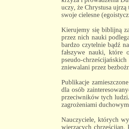
uczy, że Chrystusa ujrzą 
swoje cielesne (egoistyc
Kierujemy się biblijną z
przez nich nauki podlegaj
bardzo czytelnie bądź n
fałszywe nauki, które 
pseudo-chrześcijańskich
zniewalani przez bezbożn
Publikacje zamieszczone
dla osób zainteresowany
przeciwników tych ludzi.
zagrożeniami duchowymi
Nauczyciele, których wy
wierzących chrześcijan, 