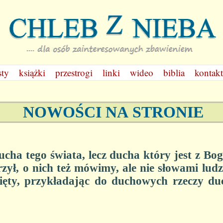
sty
książki
przestrogi
linki
wideo
biblia
kontakt
NOWOŚCI NA
STRONIE
cha tego świata, lecz ducha który jest z Bo
zył, o nich też mówimy,
ale nie słowami ludz
ęty, przykładając do duchowych rzeczy du