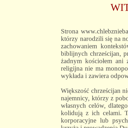
WIT
Strona www.chlebznieba
którzy narodzili się na 
zachowaniem kontekstów
biblijnych chrześcijan, 
żadnym kościołem ani z
religijna nie ma monopo
wykłada i zawiera odpowi
Większość chrześcijan n
najemnicy, którzy z pobo
własnych celów, dlatego 
kolidują z ich celami. 
korporacyjne lub psych
krzyża i prowadzenia Duc