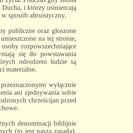
z Ducha, i którzy uśmiercają
 w sposób altruistyczny.
soby publiczne oraz głoszone
 umieszczone na tej stronie,
b osoby rozpowszechniające
yniają się do powstawania
tórych odrodzeni ludzie są
i materialne.
, przeznaczonymi wyłącznie
enia ani zjednywania sobie
rodzonych chrześcijan przed
uchowe.
nych denominacji biblijnie
ych (to jest naszą zasadą).