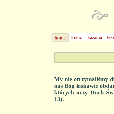
kredo
kazania
tek
home
My nie otrzymaliśmy du
nas Bóg łaskawie obdar
których uczy Duch Świ
13).