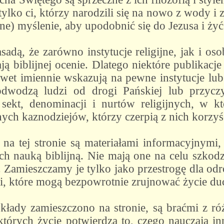
tylko ci, którzy narodzili się na nowo z wody i 
zne) myślenie, aby upodobnić się do Jezusa i żyć
asadą, że zarówno instytucje religijne, jak i o
ą biblijnej ocenie. Dlatego niektóre publikacje
awet imiennie wskazują na pewne instytucje lu
odwodzą ludzi od drogi Pańskiej lub przycz
 sekt, denominacji i nurtów religijnych, w k
ych kaznodziejów, którzy czerpią z nich korzyśc
 na tej stronie są materiałami informacyjnymi
ch nauką biblijną. Nie mają one na celu szkodz
 Zamieszczamy je tylko jako przestrogę dla od
, które mogą bezpowrotnie zrujnować życie d
kłady zamieszczono na stronie, są braćmi z róż
których życie potwierdza to, czego nauczają inn