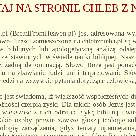
AJ NA STRONIE CHLEB Z 
.pl (BreadFromHeaven.pl) jest adresowana wył
nowo. Treści zamieszczone na chlebznieba.pl są
 biblijnych lub apologetyczną analizą odst
przedstawionych w świetle nauki biblijnej. Nasz
 żadną denominacją. Słowo Boże jest ponadc
lu na zbawianie ludzi, ani interpretowanie Słó
edzi na wszystkie pytania dotyczące człowieka, 
ie jest świadoma, iż większość współczesnych 
żności czerpią zyski. Dla takich osób Jezus jes
większość z nich odrzuca etykę biblijną i wie
Takie osoby prawie zawsze głoszą teologię suk
ologię zarządzania, gdyż tematy upamiętania
ha Świętego są sprzeczne z ich filozofią i styl