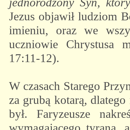
jednorodzony Syn, któr
Jezus objawił ludziom B
imieniu, oraz we wszy
uczniowie Chrystusa m
17:11-12).
W czasach Starego Przym
za grubą kotarą, dlatego 
był. Faryzeusze nakre
wymagającego tyrana, a