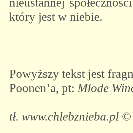
nieustannej społecznoś
który jest w niebie.
Powyższy tekst jest frag
Poonen’a, pt:
Młode Win
tł. www.chlebznieba.pl ©