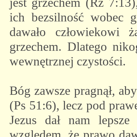
jest grzechem (Rz 7:13)
ich bezsilność wobec g
dawało człowiekowi 
grzechem. Dlatego nik
wewnętrznej czystości.
Bóg zawsze pragnął, aby
(Ps 51:6), lecz pod praw
Jezus dał nam lepsze
względem, że prawo dawa