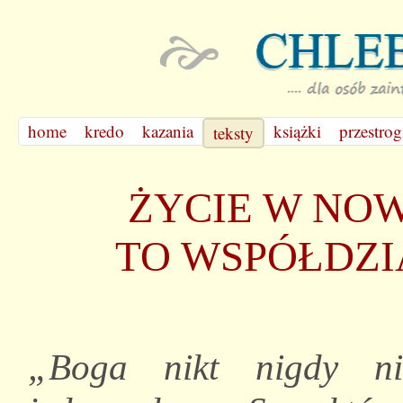
home
kredo
kazania
książki
przestrog
teksty
ŻYCIE W NO
TO WSPÓŁDZI
„Boga nikt nigdy ni