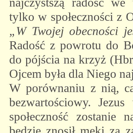
najczystszą radość we
tylko w społeczności z 
„W Twojej obecności je
Radość z powrotu do Boż
do pójścia na krzyż (Hb
Ojcem była dla Niego naj
W porównaniu z nią, ca
bezwartościowy. Jezus 
społeczność zostanie 
będzie znosił męki za z