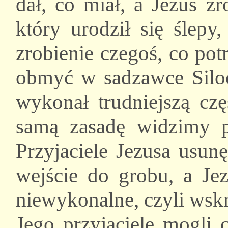
dał, co miał, a Jezus z
który urodził się ślepy
zrobienie czegoś, co potr
obmyć w sadzawce Siloe,
wykonał trudniejszą cz
samą zasadę widzimy p
Przyjaciele Jezusa usun
wejście do grobu, a Jez
niewykonalne, czyli wsk
Jego przyjaciele mogli 