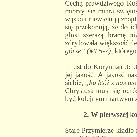
Cechą prawdziwego Kości
mierzy się miarą świętoś
wąska i niewielu ją znajd
się przekonują, że do ic
głosi szerszą bramę ni
zdryfowała większość de
górze” (Mt 5-7)
, któreg
1 List do Koryntian 3:13
jej jakość. A jakość na
siebie,
„bo któż z nas mo
Chrystusa musi się odróż
być kolejnym martwym z
2. W pierwszej ko
Stare Przymierze kładło