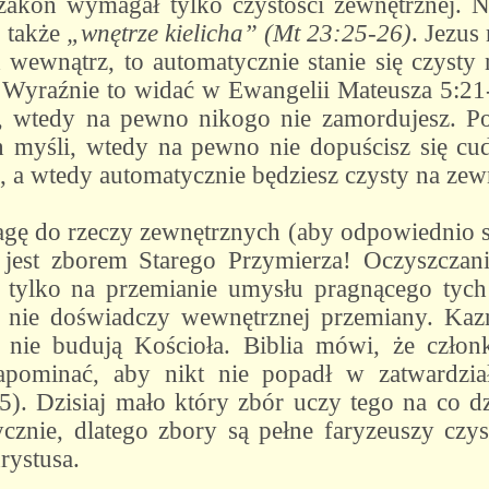
 zakon wymagał tylko czystości zewnętrznej.
 także
„wnętrze kielicha” (Mt 23:25-26)
. Jezus
od wewnątrz, to automatycznie stanie się czysty
Wyraźnie to widać w Ewangelii Mateusza 5:21-3
, wtedy na pewno nikogo nie zamordujesz. Pod
h myśli, wtedy na pewno nie dopuścisz się cu
, a wtedy automatycznie będziesz czysty na zew
gę do rzeczy zewnętrznych (aby odpowiednio się 
i) jest zborem Starego Przymierza! Oczyszczani
, tylko na przemianie umysłu pragnącego tych
 nie doświadczy wewnętrznej przemiany. Kazn
 nie budują Kościoła. Biblia mówi, że czło
pominać, aby nikt nie popadł w zatwardzia
5). Dzisiaj mało który zbór uczy tego na co 
znie, dlatego zbory są pełne faryzeuszy czys
hrystusa.