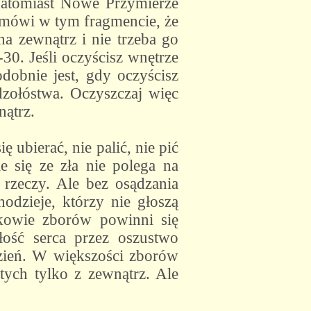
 Natomiast Nowe Przymierze
 mówi w tym fragmencie, że
 na zewnątrz i nie trzeba go
0. Jeśli oczyścisz wnętrze
obnie jest, gdy oczyścisz
dzołóstwa. Oczyszczaj więc
nątrz.
ubierać, nie palić, nie pić
e się ze zła nie polega na
 rzeczy. Ale bez osądzania
odzieje, którzy nie głoszą
nkowie zborów powinni się
łość serca przez oszustwo
dzień. W większości zborów
tych tylko z zewnątrz. Ale