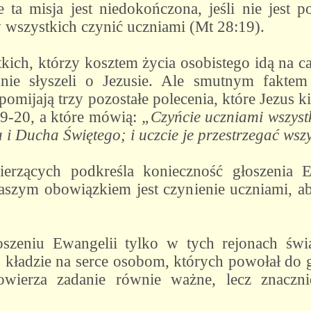
e ta misja jest niedokończona, jeśli nie jest
 wszystkich czynić uczniami (Mt 28:19).
ich, którzy kosztem życia osobistego idą na ca
 nie słyszeli o Jezusie. Ale smutnym fakte
pomijają trzy pozostałe polecenia, które Jezus 
9-20, a które mówią:
„Czyńcie uczniami wszystk
 i Ducha Świętego; i uczcie je przestrzegać wsz
ierzących podkreśla konieczność głoszenia E
naszym obowiązkiem jest czynienie uczniami, a
szeniu Ewangelii tylko w tych rejonach świa
kładzie na serce osobom, których powołał do g
ierza zadanie równie ważne, lecz znacznie 