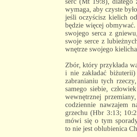
serc (Mt 19:8), dlatego
wymaga, aby czyste było
jeśli oczyścisz kielich 
będzie więcej obmywać. 
swojego serca z gniewu
swoje serce z lubieżnyc
wnętrze swojego kielicha
Zbór, który przykłada wa
i nie zakładać biżuteri
zabranianiu tych rzeczy
samego siebie, człowiek
wewnętrznej przemiany,
codziennie nawzajem na
grzechu (Hbr 3:13; 10:2
mówi się o tym sporadyc
to nie jest oblubienica C