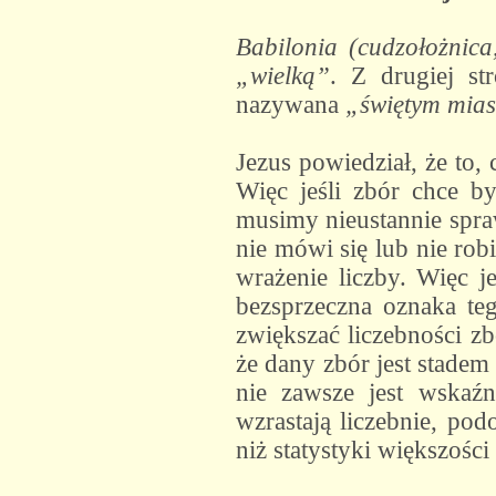
Babilonia (cudzołożnica,
„wielką”
. Z drugiej 
nazywana
„świętym mias
Jezus powiedział, że to,
Więc jeśli zbór chce b
musimy nieustannie spra
nie mówi się lub nie robi
wrażenie liczby. Więc je
bezsprzeczna oznaka te
zwiększać liczebności z
że dany zbór jest stade
nie zawsze jest wskaźn
wzrastają liczebnie, pod
niż statystyki większośc