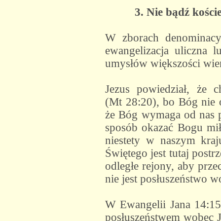
3. Nie bądź kośc
W zborach denominacyjn
ewangelizacja uliczna 
umysłów większości wie
Jezus powiedział, że c
(Mt 28:20), bo Bóg nie 
że Bóg wymaga od nas pr
sposób okazać Bogu miło
niestety w naszym kraj
Świętego jest tutaj post
odległe rejony, aby prze
nie jest posłuszeństwo 
W Ewangelii Jana 14:15 
posłuszeństwem wobec Je