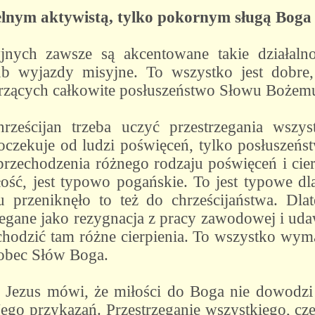
ielnym aktywistą, tylko pokornym sługą Boga
ych zawsze są akcentowane takie działalno
lub wyjazdy misyjne. To wszystko jest dobre,
rzących całkowite posłuszeństwo Słowu Bożem
hrześcijan trzeba uczyć przestrzegania wszy
oczekuje od ludzi poświęceń, tylko posłuszeńs
zechodzenia różnego rodzaju poświęceń i cier
ść, jest typowo pogańskie. To jest typowe dla 
u przeniknęło to też do chrześcijaństwa. D
rzegane jako rezygnacja z pracy zawodowej i uda
chodzić tam różne cierpienia. To wszystko wym
wobec Słów Boga.
Jezus mówi, że miłości do Boga nie dowodzi s
go przykazań. Przestrzeganie wszystkiego, cz