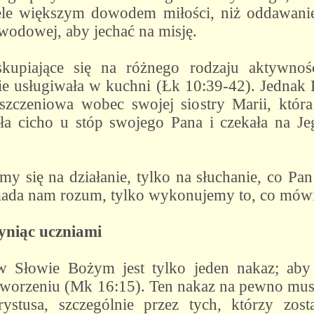
iele większym dowodem miłości, niż oddawanie
wodowej, aby jechać na misję.
kupiające się na różnego rodzaju aktywnośc
wie usługiwała w kuchni (Łk 10:39-42). Jednak 
oszczeniowa wobec swojej siostry Marii, która
ała cicho u stóp swojego Pana i czekała na 
y się na działanie, tylko na słuchanie, co Pa
iada nam rozum, tylko wykonujemy to, co mów
zyniąc uczniami
w Słowie Bożym jest tylko jeden nakaz; aby i
worzeniu (Mk 16:15). Ten nakaz na pewno mus
rystusa, szczególnie przez tych, którzy zost