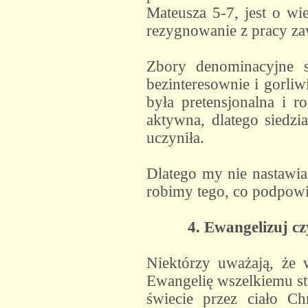
Mateusza 5-7, jest o w
rezygnowanie z pracy za
Zbory denominacyjne s
bezinteresownie i gorli
była pretensjonalna i r
aktywna, dlatego siedzi
uczyniła.
Dlatego my nie nastawiam
robimy tego, co podpow
4. Ewangelizuj c
Niektórzy uważają, że 
Ewangelię wszelkiemu st
świecie przez ciało Ch