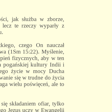
ści, jak służba w zborze,
 lecz te rzeczy wyparły z
u.
stkiego, czego On nauczał
twa (1Sm 15:22). Myślenie,
pień fizycznych, aby w ten
pogańskiej kultury Indii i
latego życie w mocy Ducha
wanie się w trudne do życia
aga wielu poświęceń, ale to
ię składaniem ofiar, tylko
ego Jezus uczy w Ewangelii