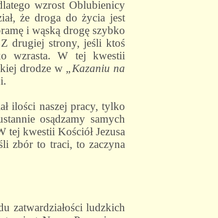
dlatego wzrost Oblubienicy
iał, że droga do życia jest
ą bramę i wąską drogę szybko
 drugiej strony, jeśli ktoś
ko wzrasta. W tej kwestii
skiej drodze w
„Kazaniu na
i.
ł ilości naszej pracy, tylko
ieustannie osądzamy samych
W tej kwestii Kościół Jezusa
i zbór to traci, to zaczyna
u zatwardziałości ludzkich