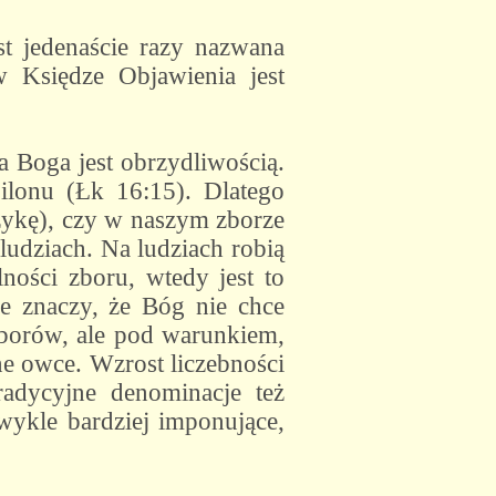
st jedenaście razy nazwana
w Księdze Objawienia jest
a Boga jest obrzydliwością.
ilonu (Łk 16:15). Dlatego
zykę), czy w naszym zborze
 ludziach. Na ludziach robią
lności zboru, wtedy jest to
e znaczy, że Bóg nie chce
zborów, ale pod warunkiem,
e owce. Wzrost liczebności
radycyjne denominacje też
zwykle bardziej imponujące,