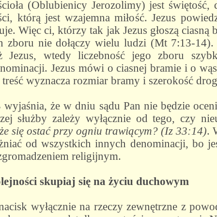
oła (Oblubienicy Jerozolimy) jest świętość, 
ci, którą jest wzajemna miłość. Jezus powiedz
uje. Więc ci, którzy tak jak Jezus głoszą ciasn
h zboru nie dołączy wielu ludzi (Mt 7:13-14). Z
ż Jezus, wtedy liczebność jego zboru szyb
nominacji. Jezus mówi o ciasnej bramie i o wą
o treść wyznacza rozmiar bramy i szerokość drog
 wyjaśnia, że w dniu sądu Pan nie będzie ocenia
szej służby zależy wyłącznie od tego, czy n
że się ostać przy ogniu trawiącym? (Iz 33:14)
. 
niać od wszystkich innych denominacji, bo jeśl
gromadzeniem religijnym.
lejności skupiaj się na życiu duchowym
 nacisk wyłącznie na rzeczy zewnętrzne z powod