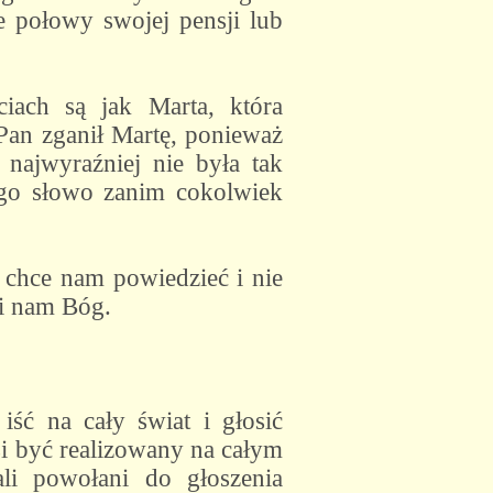
 połowy swojej pensji lub
iach są jak Marta, która
Pan zganił Martę, ponieważ
 najwyraźniej nie była tak
Jego słowo zanim cokolwiek
n chce nam powiedzieć i nie
i nam Bóg.
ść na cały świat i głosić
i być realizowany na całym
ali powołani do głoszenia