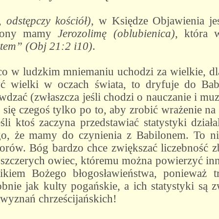
 odstępczy kościół)
, w Księdze Objawienia je
strony mamy
Jerozolimę (oblubienica)
, która 
tem” (Obj 21:2 i10)
.
 co w ludzkim mniemaniu uchodzi za wielkie, dl
yć wielki w oczach świata, to dryfuje do Bab
wdzać (zwłaszcza jeśli chodzi o nauczanie i mu
 się czegoś tylko po to, aby zrobić wrażenie na
śli ktoś zaczyna przedstawiać statystyki działa
go, że mamy do czynienia z Babilonem. To ni
borów. Bóg bardzo chce zwiększać liczebność 
m szczerych owiec, któremu można powierzyć inn
ikiem Bożego błogosławieństwa, ponieważ t
obnie jak kulty pogańskie, a ich statystyki są 
i wyznań chrześcijańskich!