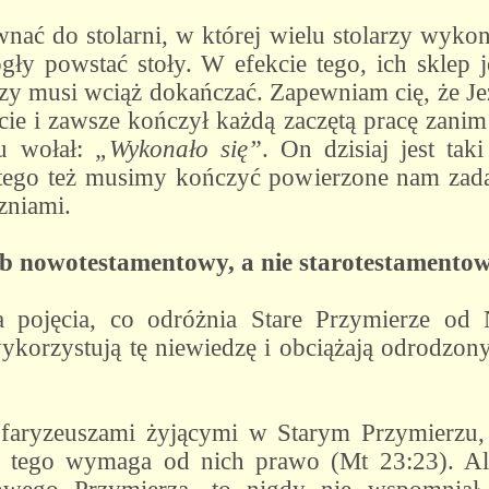
ać do stolarni, w której wielu stolarzy wykon
ogły powstać stoły. W efekcie tego, ich sklep 
arzy musi wciąż dokańczać. Zapewniam cię, że 
cie i zawsze kończył każdą zaczętą pracę zanim 
żu wołał:
„Wykonało się”
. On dzisiaj jest ta
tego też musimy kończyć powierzone nam zada
zniami.
b nowotestamentowy, a nie starotestamento
a pojęcia, co odróżnia Stare Przymierze od
ykorzystują tę niewiedzę i obciążają odrodzony
faryzeuszami żyjącymi w Starym Przymierzu, 
bo tego wymaga od nich prawo (Mt 23:23). A