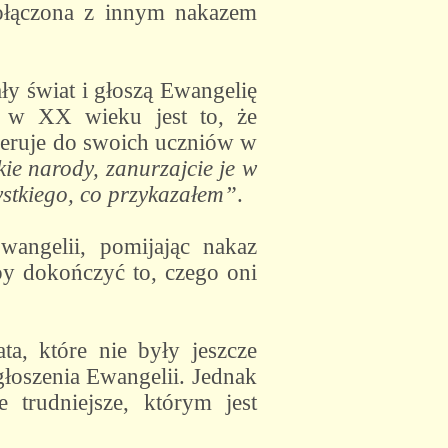
 połączona z innym nakazem
ły świat i głoszą Ewangelię
m w XX wieku jest to, że
kieruje do swoich uczniów w
ie narody, zanurzajcie je w
ystkiego, co przykazałem”
.
wangelii, pomijając nakaz
by dokończyć to, czego oni
ta, które nie były jeszcze
łoszenia Ewangelii. Jednak
trudniejsze, którym jest