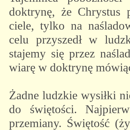
doktrynę, że Chrystus 
ciele, tylko na naślad
celu przyszedł w ludz
stajemy się przez naśla
wiarę w doktrynę mówiącą
Żadne ludzkie wysiłki n
do świętości. Najpi
przemiany. Świętość (ży