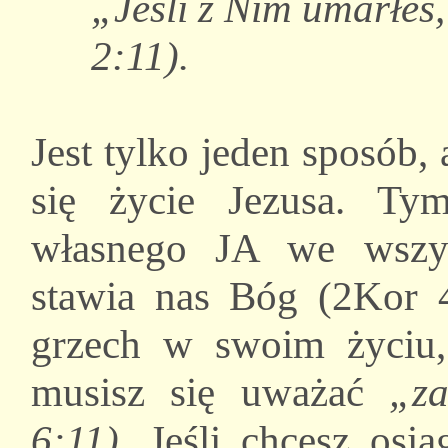
„Jeśli z Nim umarłeś,
2:11).
Jest tylko jeden sposób,
się życie Jezusa. Ty
własnego JA we wszys
stawia nas Bóg (2Kor 4
grzech w swoim życiu,
musisz się uważać
„z
6:11)
. Jeśli chcesz osi