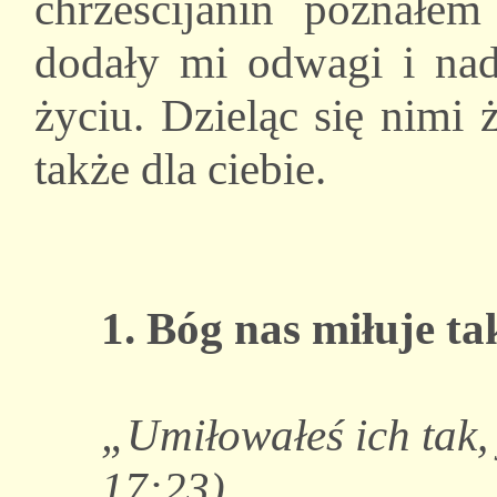
chrześcijanin poznałe
dodały mi odwagi i nad
życiu. Dzieląc się nimi 
także dla ciebie.
1. Bóg nas miłuje ta
„Umiłowałeś ich tak,
17:23).