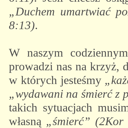
„Duchem umartwiać poż
8:13)
.
W naszym codziennym
prowadzi nas na krzyż, d
w których jesteśmy
„każ
„wydawani na śmierć z 
takich sytuacjach musi
własną
„śmierć” (2Kor 