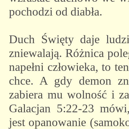
pochodzi od diabła.
Duch Święty daje ludz
zniewalają. Różnica pol
napełni człowieka, to te
chce. A gdy demon zni
zabiera mu wolność i za
Galacjan 5:22-23 mów
jest opanowanie (samoko