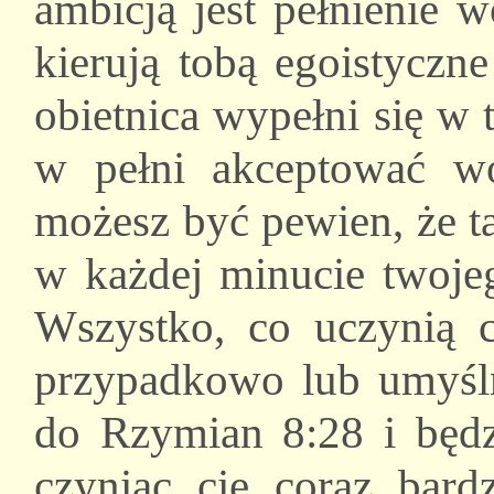
ambicją jest pełnienie w
kierują tobą egoistyczne
obietnica wypełni się w 
w pełni akceptować w
możesz być pewien, że ta
w każdej minucie twojeg
Wszystko, co uczynią c
przypadkowo lub umyślni
do Rzymian 8:28 i będzi
czyniąc cię coraz bar