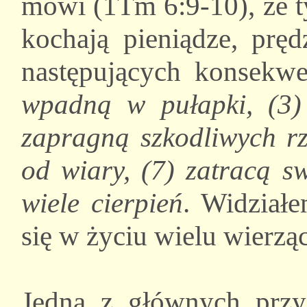
mówi (1Tm 6:9-10), że t
kochają pieniądze, pręd
następujących konsekwe
wpadną w pułapki, (3) 
zapragną szkodliwych rz
od wiary, (7) zatracą s
wiele cierpień
. Widziałe
się w życiu wielu wierzą
Jedną z głównych przy