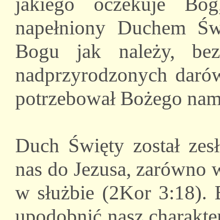
jakiego oczekuje Bóg
napełniony Duchem Świ
Bogu jak należy, be
nadprzyrodzonych darów
potrzebował Bożego nam
Duch Święty został zes
nas do Jezusa, zarówno 
w służbie (2Kor 3:18).
upodobnić nasz charakte