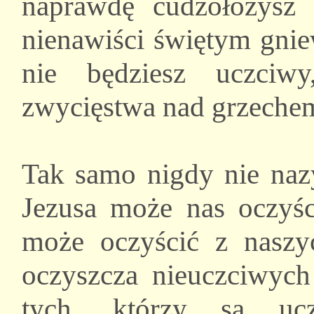
naprawdę cudzołożysz
nienawiści świętym gnie
nie będziesz uczciw
zwycięstwa nad grzeche
Tak samo nigdy nie naz
Jezusa może nas oczyśc
może oczyścić z naszy
oczyszcza nieuczciwych 
tych, którzy są uc