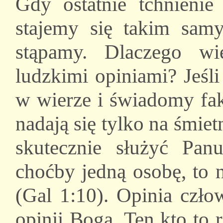
Gdy ostatnie tchnienie
stajemy się takim sam
stąpamy. Dlaczego wi
ludzkimi opiniami? Jeśl
w wierze i świadomy fak
nadają się tylko na śmiet
skutecznie służyć Panu
choćby jedną osobę, to 
(Gal 1:10). Opinia czło
opinii Boga. Ten kto to