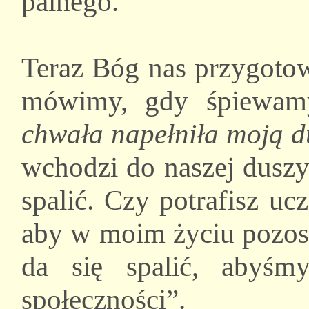
palnego.
Teraz Bóg nas przygotow
mówimy, gdy śpiewam
chwała napełniła moją d
wchodzi do naszej duszy
spalić. Czy potrafisz uc
aby w moim życiu pozosta
da się spalić, abyś
społeczności”.