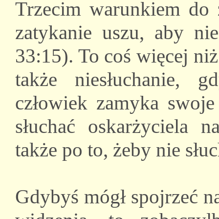
Trzecim warunkiem do ż
zatykanie uszu, aby nie
33:15). To coś więcej ni
także niesłuchanie, g
człowiek zamyka swoje 
słuchać oskarżyciela n
także po to, żeby nie słu
Gdybyś mógł spojrzeć na