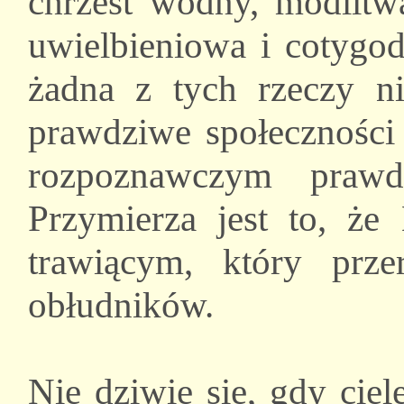
chrzest wodny, modlit
uwielbieniowa i cotygod
żadna z tych rzeczy ni
prawdziwe społecznośc
rozpoznawczym prawd
Przymierza jest to, że
trawiącym, który prze
obłudników.
Nie dziwię się, gdy ciel