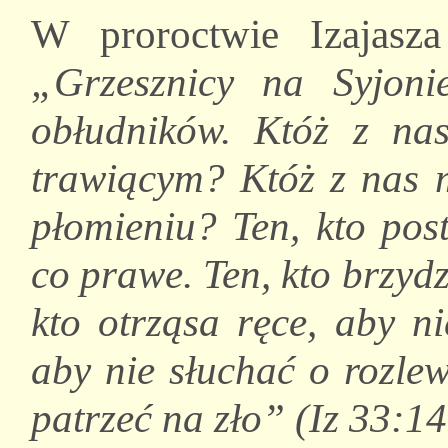
W proroctwie Izajasza
„Grzesznicy na Syjonie
obłudników. Któż z na
trawiącym? Któż z nas 
płomieniu? Ten, kto pos
co prawe. Ten, kto brzyd
kto otrząsa ręce, aby n
aby nie słuchać o rozlew
patrzeć na zło” (Iz 33:1