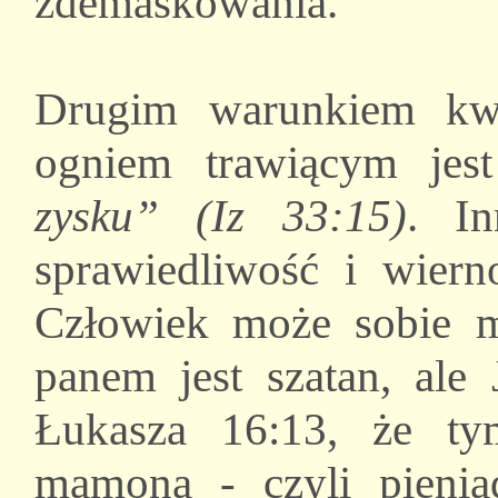
zdemaskowania.
Drugim warunkiem kwa
ogniem trawiącym je
zysku” (Iz 33:15)
. In
sprawiedliwość i wier
Człowiek może sobie m
panem jest szatan, ale
Łukasza 16:13, że ty
mamona - czyli pienią