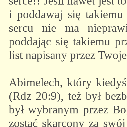
serce!! Jeśli nawet jest 
i poddawaj się takiemu 
sercu nie ma nieprawi
poddając się takiemu prz
list napisany przez Twoj
Abimelech, który kiedy
(Rdz 20:9), też był be
był wybranym przez Bog
zostać skarcony za swój