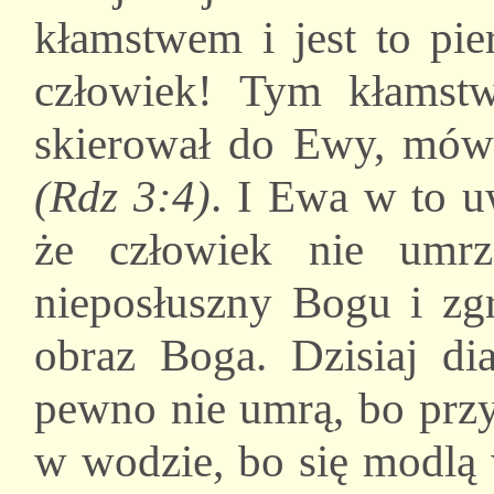
kłamstwem i jest to pie
człowiek! Tym kłamstw
skierował do Ewy, mów
(Rdz 3:4)
. I Ewa w to u
że człowiek nie umr
nieposłuszny Bogu i zgr
obraz Boga. Dzisiaj di
pewno nie umrą, bo przyj
w wodzie, bo się modlą 