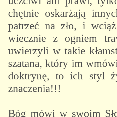
uczciwi ani prawi, tylk
chętnie oskarżają inn
patrzeć na zło, i wcią
wiecznie z ogniem tra
uwierzyli w takie kłams
szatana, który im wmówił
doktrynę, to ich styl 
znaczenia!!!
Bóg mówi w swoim Sł