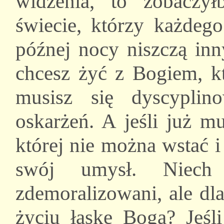
widzenia, to zobaczy
świecie, którzy każdeg
późnej nocy niszczą inn
chcesz żyć z Bogiem, kt
musisz się dyscyplin
oskarżeń. A jeśli już m
której nie można wstać 
swój umysł. Niech
zdemoralizowani, ale dl
życiu łaskę Boga? Jeśl