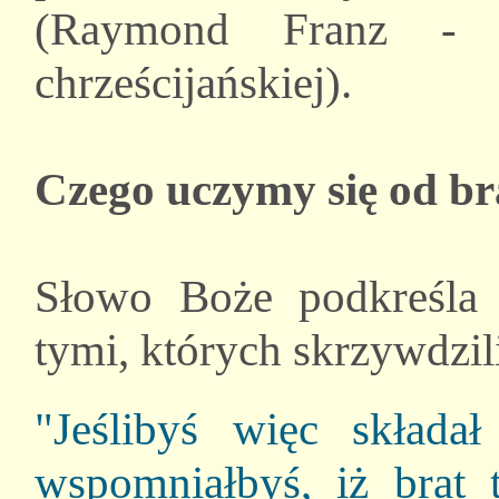
(Raymond Franz - 
chrześcijańskiej).
Czego uczymy się od b
Słowo Boże podkreśla 
tymi, których skrzywdzil
"Jeślibyś więc składa
wspomniałbyś, iż brat 