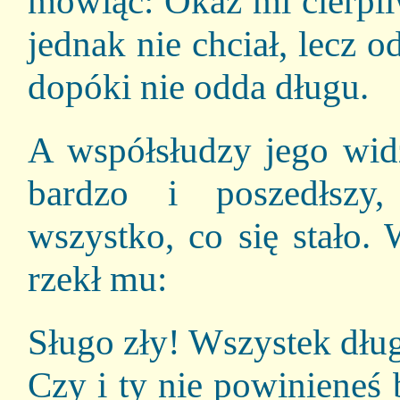
mówiąc: Okaż mi cierpli
jednak nie chciał, lecz o
dopóki nie odda długu.
A współsłudzy jego widz
bardzo i poszedłszy
wszystko, co się stało.
rzekł mu:
Sługo zły! Wszystek dług
Czy i ty nie powinieneś 