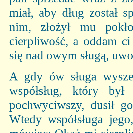
miał, aby dług został s
nim, złożył mu pokł
cierpliwość, a oddam ci
się nad owym sługą, uwol
A gdy ów sługa wyszed
współsług, który by
pochwyciwszy, dusił go
Wtedy współsługa jego,