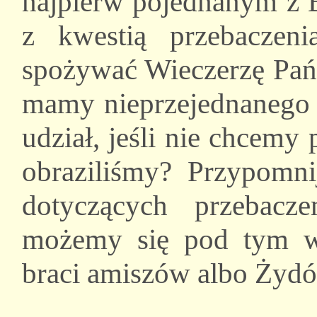
najpierw pojednanym z B
z kwestią przebaczen
spożywać Wieczerzę Pańs
mamy nieprzejednanego 
udział, jeśli nie chcemy 
obraziliśmy? Przypomn
dotyczących przebacz
możemy się pod tym w
braci amiszów albo Żyd