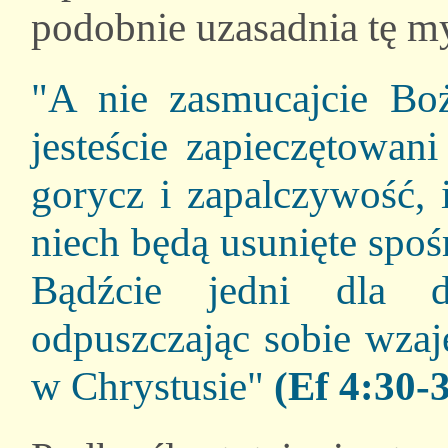
podobnie uzasadnia tę my
"A nie zasmucajcie Bo
jesteście zapieczętowan
gorycz i zapalczywość, i
niech będą usunięte spoś
Bądźcie jedni dla dr
odpuszczając sobie wzaj
w Chrystusie"
(Ef 4:30-