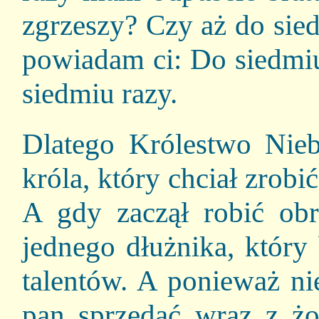
zgrzeszy? Czy aż do sie
powiadam ci: Do siedmiu
siedmiu razy.
Dlatego Królestwo Nie
króla, który chciał zrob
A gdy zaczął robić ob
jednego dłużnika, który
talentów. A ponieważ ni
pan sprzedać wraz z żo