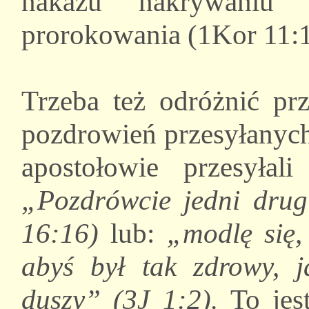
nakazu nakrywaniu
prorokowania (1Kor 11:1
Trzeba też odróżnić pr
pozdrowień przesyłanych
apostołowie przesyłali
„Pozdrówcie jedni drug
16:16)
lub:
„modlę się,
abyś był tak zdrowy, j
duszy” (3J 1:2).
To jes