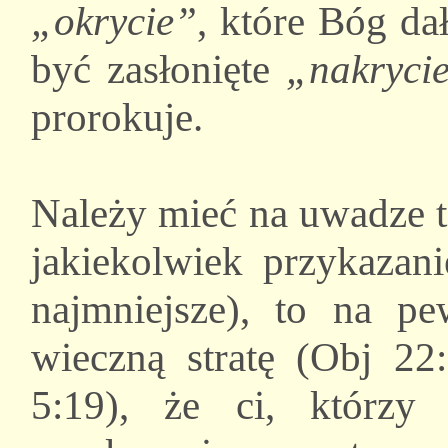
„okrycie”
, które Bóg da
być zasłonięte
„nakryci
prorokuje.
Należy mieć na uwadze te
jakiekolwiek przykazan
najmniejsze), to na p
wieczną stratę (Obj 22
5:19), że ci, którzy 