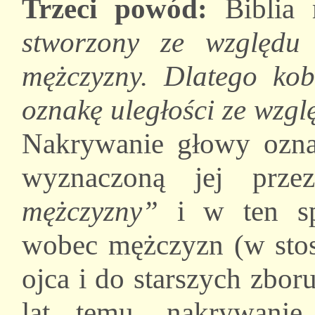
Trzeci powód:
Biblia
stworzony ze względu 
mężczyzny. Dlatego ko
oznakę uległości ze wzg
Nakrywanie głowy oznac
wyznaczoną jej prz
mężczyzny”
i w ten sp
wobec mężczyzn (w sto
ojca i do starszych zbor
lat temu, nakrywani