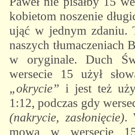
Paweł nie pisałby 15 we
kobietom noszenie długi
ująć w jednym zdaniu. 
naszych tłumaczeniach Bi
w oryginale. Duch Św
wersecie 15 użył sło
„okrycie”
i jest też uż
1:12, podczas gdy werse
(nakrycie, zasłonięcie)
.
mowa w wersecie 15