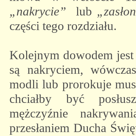
„nakrycie
”
lub
„
zasłon
części tego rozdziału.
Kolejnym dowodem jest t
są nakryciem, wówczas
modli lub prorokuje mus
chciałby być posłus
mężczyźnie nakrywan
przesłaniem Ducha Święt