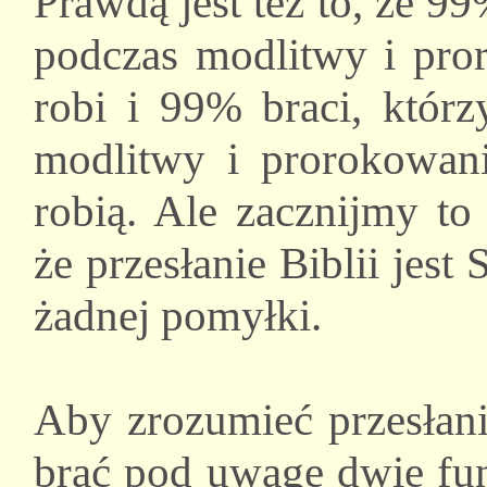
Prawdą jest też to, że 9
podczas modlitwy i pror
robi i 99% braci, któr
modlitwy i prorokowani
robią. Ale zacznijmy to
że przesłanie Biblii je
żadnej pomyłki.
Aby zrozumieć przesła
brać pod uwagę dwie fu