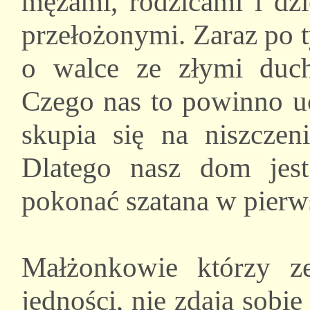
mężami, rodzicami i dzi
przełożonymi. Zaraz po 
o walce ze złymi duch
Czego nas to powinno uc
skupia się na niszczen
Dlatego nasz dom jes
pokonać szatana w pierws
Małżonkowie którzy z
jedności, nie zdają sobi