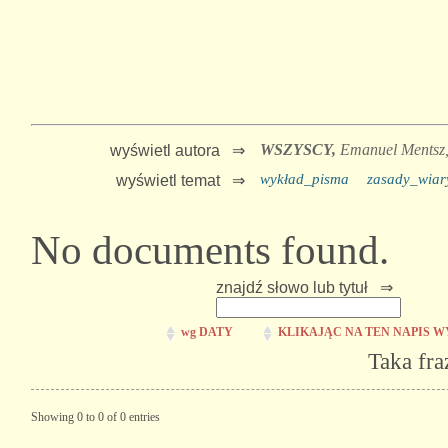
WSZYSCY,
Emanuel Mentsz
wyświetl autora ⇒
wykład_pisma
zasady_wiar
wyświetl temat ⇒
No documents found.
znajdź słowo lub tytuł ⇒
wg DATY
KLIKAJĄC NA TEN NAPIS W
Taka fra
Showing 0 to 0 of 0 entries