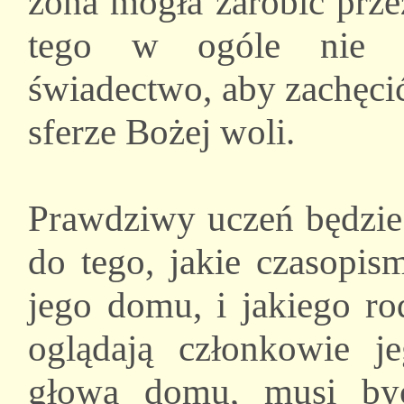
żona mogła zarobić przez
tego w ogóle nie ża
świadectwo, aby zachęcić
sferze Bożej woli.
Prawdziwy uczeń będzie
do tego, jakie czasopis
jego domu, i jakiego r
oglądają członkowie j
głowa domu, musi by