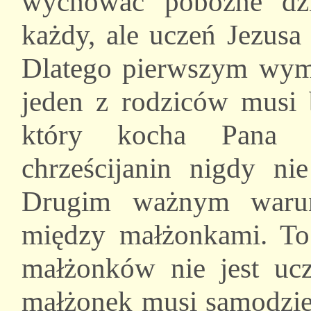
wychować pobożne dz
każdy, ale uczeń Jezus
Dlatego pierwszym wymo
jeden z rodziców musi 
który kocha Pana c
chrześcijanin nigdy n
Drugim ważnym warun
między małżonkami. To 
małżonków nie jest uc
małżonek musi samodziel