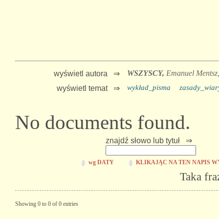
WSZYSCY,
Emanuel Mentsz
wyświetl autora ⇒
wykład_pisma
zasady_wiar
wyświetl temat ⇒
No documents found.
znajdź słowo lub tytuł ⇒
wg DATY
KLIKAJĄC NA TEN NAPIS W
Taka fra
Showing 0 to 0 of 0 entries