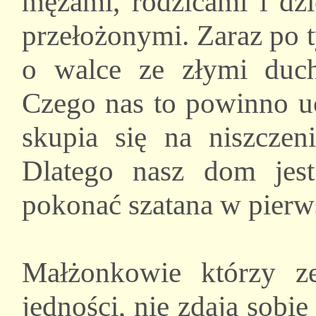
mężami, rodzicami i dzi
przełożonymi. Zaraz po 
o walce ze złymi duch
Czego nas to powinno uc
skupia się na niszczen
Dlatego nasz dom jes
pokonać szatana w pierws
Małżonkowie którzy z
jedności, nie zdają sobi