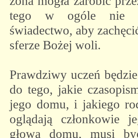
żona mogła zarobić przez
tego w ogóle nie ża
świadectwo, aby zachęcić
sferze Bożej woli.
Prawdziwy uczeń będzie
do tego, jakie czasopis
jego domu, i jakiego r
oglądają członkowie j
głowa domu, musi by