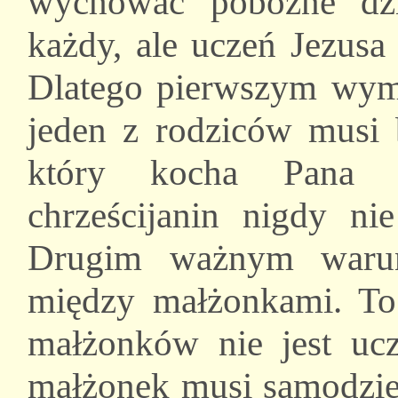
wychować pobożne dz
każdy, ale uczeń Jezus
Dlatego pierwszym wymo
jeden z rodziców musi 
który kocha Pana c
chrześcijanin nigdy n
Drugim ważnym warun
między małżonkami. To 
małżonków nie jest uc
małżonek musi samodziel