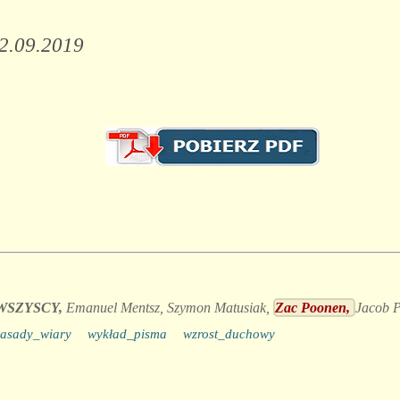
22.09.2019
WSZYSCY,
Emanuel Mentsz,
Szymon Matusiak,
Zac Poonen,
Jacob 
zasady_wiary
wykład_pisma
wzrost_duchowy