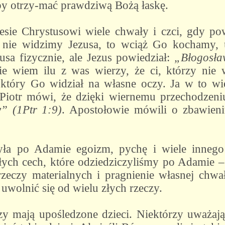
aby otrzy-mać prawdziwą Bożą łaskę.
iesie Chrystusowi wiele chwały i czci, gdy po
b nie widzimy Jezusa, to wciąż Go kochamy
zusa fizycznie, ale Jezus powiedział:
„Błogosław
ie wiem ilu z was wierzy, że ci, którzy nie w
, który Go widział na własne oczy. Ja w to wie
 Piotr mówi, że dzięki wiernemu przechodzeni
y” (1Ptr 1:9)
. Apostołowie mówili o zbawieni
yła po Adamie egoizm, pychę i wiele inneg
ych cech, które odziedziczyliśmy po Adamie – 
rzeczy materialnych i pragnienie własnej chwał
wolnić się od wielu złych rzeczy.
y mają upośledzone dzieci. Niektórzy uważają 