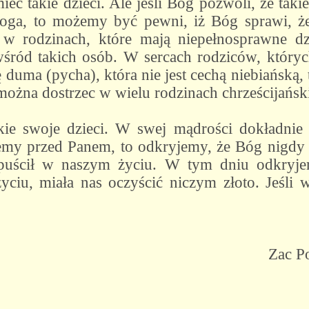
ieć takie dzieci. Ale jeśli Bóg pozwoli, że taki
oga, to możemy być pewni, iż Bóg sprawi, że 
 rodzinach, które mają niepełnosprawne dzie
śród takich osób. W sercach rodziców, których
 duma (pycha), która nie jest cechą niebiańską,
można dostrzec w wielu rodzinach chrześcijańsk
ie swoje dzieci. W swej mądrości dokładnie 
my przed Panem, to odkryjemy, że Bóg nigdy n
puścił w naszym życiu. W tym dniu odkryje
ciu, miała nas oczyścić niczym złoto. Jeśli w
 Poone