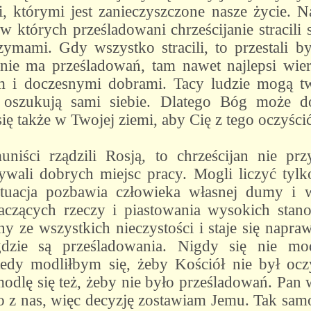
i, którymi jest zanieczyszczone nasze życie. Na
 których prześladowani chrześcijanie stracili
grzymami. Gdy wszystko stracili, to przestali 
 nie ma prześladowań, tam nawet najlepsi wie
 i doczesnymi dobrami. Tacy ludzie mogą twi
y oszukują sami siebie. Dlatego Bóg może d
ię także w Twojej ziemi, aby Cię z tego oczyścić
niści rządzili Rosją, to chrześcijan nie 
ywali dobrych miejsc pracy. Mogli liczyć tylk
sytuacja pozbawia człowieka własnej dumy i 
aczących rzeczy i piastowania wysokich stan
y ze wszystkich nieczystości i staje się napraw
 gdzie są prześladowania. Nigdy się nie mo
edy modliłbym się, żeby Kościół nie był ocz
 modlę się też, żeby nie było prześladowań. Pa
go z nas, więc decyzję zostawiam Jemu. Tak sa