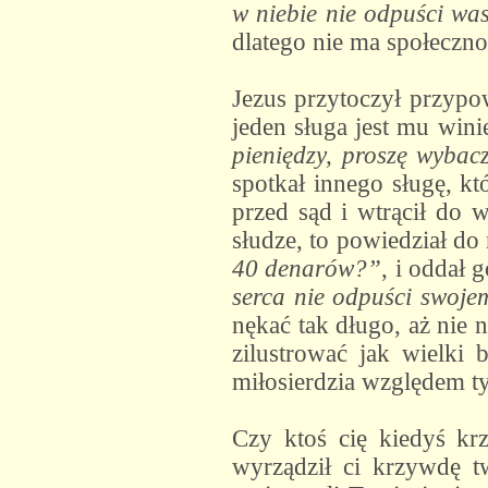
w niebie nie odpuści wa
dlatego nie ma społeczn
Jezus przytoczył przypo
jeden sługa jest mu win
pieniędzy, proszę wybac
spotkał innego sługę, k
przed sąd i wtrącił do w
słudze, to powiedział do
40 denarów?”
, i oddał 
serca nie odpuści swoje
nękać tak długo, aż nie 
zilustrować jak wielki 
miłosierdzia względem ty
Czy ktoś cię kiedyś kr
wyrządził ci krzywdę t