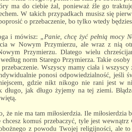
óry ma do ciebie żal, ponieważ źle go traktuj
chem. W takich przypadkach musisz się pierw
poprosić o przebaczenie, bo tylko wtedy będzie
Boga i mówisz:
„Panie, chcę żyć pełnią mocy 
cia w Nowym Przymierzu, ale wraz z nią otr
Nowym Przymierzu. Dlatego wielu chrześci
 według norm Starego Przymierza. Takie osoby w
o przebaczenie. Wszyscy mamy ciała i wszyscy 
indywidualnie ponosi odpowiedzialność, jeśli 
iejscem, gdzie nikt nikogo nie rani jest w 
 długo, jak długo żyjemy na tej ziemi. Błądzen
świętą.
to, że nie ma tam miłosierdzia. Ile miłosierdzia
ie chcesz komuś przebaczyć, tyle jest wewnątrz
bożnego z powodu Twojej religijności, ale to 