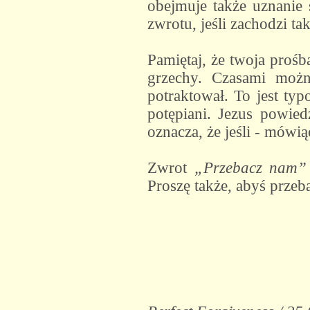
obejmuje także uznanie 
zwrotu, jeśli zachodzi t
Pamiętaj, że twoja proś
grzechy. Czasami można
potraktował. To jest typ
potępiani. Jezus powied
oznacza, że jeśli - mówi
Zwrot
„Przebacz nam”
Proszę także, abyś przeb
Zac