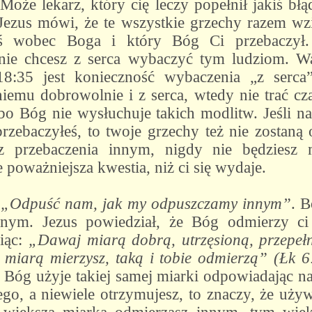
Może lekarz, który cię leczy popełnił jakiś b
. Jezus mówi, że te wszystkie grzechy razem w
eś wobec Boga i który Bóg Ci przebaczył
li nie chcesz z serca wybaczyć tym ludziom. 
:35 jest konieczność wybaczenia „z serca”.
emu dobrowolnie i z serca, wtedy nie trać cz
o Bóg nie wysłuchuje takich modlitw. Jeśli na
przebaczyłeś, to twoje grzechy też nie zostaną
ez przebaczenia innym, nigdy nie będzies
e poważniejsza kwestia, niż ci się wydaje.
:
„Odpuść nam, jak my odpuszczamy innym”
. B
nnym. Jezus powiedział, że Bóg odmierzy ci
iąc:
„Dawaj miarą dobrą, utrzęsioną, przepełn
 miarą mierzysz, taką i tobie odmierzą” (Łk 6
o Bóg użyje takiej samej miarki odpowiadając n
ego, a niewiele otrzymujesz, to znaczy, że używ