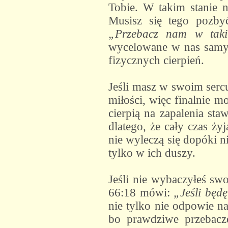
Tobie. W takim stanie n
Musisz się tego pozby
„Przebacz nam w tak
wycelowane w nas samyc
fizycznych cierpień.
Jeśli masz w swoim sercu
miłości, więc finalnie mo
cierpią na zapalenia st
dlatego, że cały czas ży
nie wyleczą się dopóki n
tylko w ich duszy.
Jeśli nie wybaczyłeś swo
66:18 mówi:
„Jeśli będ
nie tylko nie odpowie na
bo prawdziwe przebacz