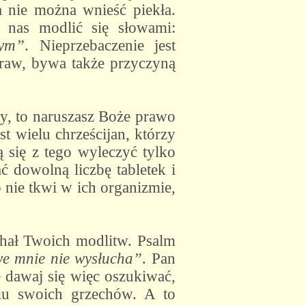
a nie można wnieść piekła.
 nas modlić się słowami:
nym”
. Nieprzebaczenie jest
raw, bywa także przyczyną
ny, to naruszasz Boże prawo
st wielu chrześcijan, którzy
 się z tego wyleczyć tylko
ć dowolną liczbę tabletek i
 nie tkwi w ich organizmie,
uchał Twoich modlitw. Psalm
hwe mnie nie wysłucha”
. Pan
e dawaj się więc oszukiwać,
iu swoich grzechów. A to