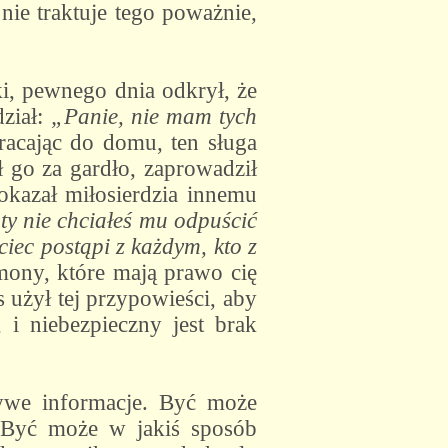
 nie traktuje tego poważnie,
i, pewnego dnia odkrył, że
ział:
„Panie, nie mam tych
racając do domu, ten sługa
 go za gardło, zaprowadził
 okazał miłosierdzia innemu
ty nie chciałeś mu odpuścić
iec postąpi z każdym, kto z
ony, które mają prawo cię
 użył tej przypowieści, aby
 i niebezpieczny jest brak
zywe informacje. Być może
. Być może w jakiś sposób