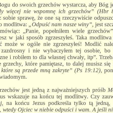
Bogu do swoich grzechów wystarcza, aby Bóg je
dy więcej nie wspomnę ich grzechów” (Hbr 
z sobie sprawę, że one są rzeczywiście odpuszc
o modlitwa:
„Odpuść nam nasze winy”
, jest sz
mówiąc: „Panie, popełniłem wiele grzechów”. 
esz w jaki sposób zgrzeszyłeś. Taka modlitw
ć może w ogóle nie zgrzeszyłeś! Modlić należ
zazdrosny i nie wybaczyłem tej osobie, bo
ne i robiłem to dla własnej chwały, itp”. Trz
grzechy, które pamiętasz, to dalej musisz si
 które są przede mną zakryte” (Ps 19:12)
, po
 świadomym.
rzechów jest jedną z najważniejszych próśb
Mo
ezus wskazuje na końcu tej modlitwy. Czy zauw
j
, na końcu Jezus podkreśla tylko tą jedną
 wtedy Ojciec w niebie odpuści i wam. A jeśli ni