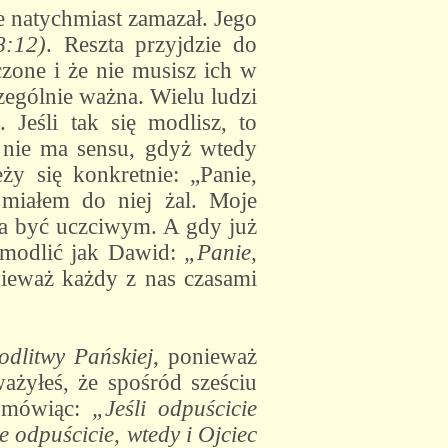
 natychmiast zamazał. Jego
8:12)
. Reszta przyjdzie do
zone i że nie musisz ich w
czególnie ważna. Wielu ludzi
Jeśli tak się modlisz, to
a nie ma sensu, gdyż wtedy
y się konkretnie: „Panie,
 miałem do niej żal. Moje
eba być uczciwym. A gdy już
ę modlić jak Dawid:
„Panie,
nieważ każdy z nas czasami
dlitwy Pańskiej
, ponieważ
ażyłeś, że spośród sześciu
, mówiąc:
„Jeśli odpuścicie
e odpuścicie, wtedy i Ojciec