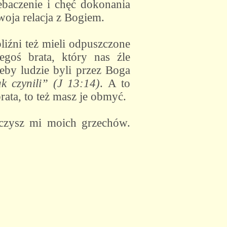
ebaczenie i chęć dokonania
woja relacja z Bogiem.
liźni też mieli odpuszczone
egoś brata, który nas źle
żeby ludzie byli przez Boga
k czynili” (J 13:14)
. A to
ata, to też masz je obmyć.
czysz mi moich grzechów.