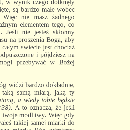
łąd, w wynik czego dotknęły
zięte, są bardzo małe wobec
. Więc nie masz żadnego
Ważnym elementem tego, co
 Jeśli nie jesteś skłonny
asu na proszenia Boga, aby
 całym świecie jest chociaż
 odpuszczone i pójdziesz na
z mógł przebywać w Bożej
óg widzi bardzo dokładnie,
 taką samą miarą, jaką ty
ioną, a wtedy tobie będzie
:38)
. A to oznacza, że jeśli
a twoje modlitwy. Więc gdy
ałeś takiej samej miarki do