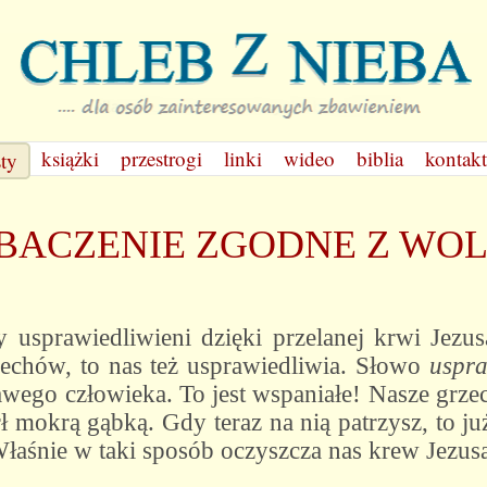
książki
przestrogi
linki
wideo
biblia
kontakt
sty
BACZENIE ZGODNE Z WOL
y usprawiedliwieni dzięki przelanej krwi Jezu
echów, to nas też usprawiedliwia. Słowo
uspra
awego człowieka. To jest wspaniałe! Nasze grze
rł mokrą gąbką. Gdy teraz na nią patrzysz, to ju
Właśnie w taki sposób oczyszcza nas krew Jezus