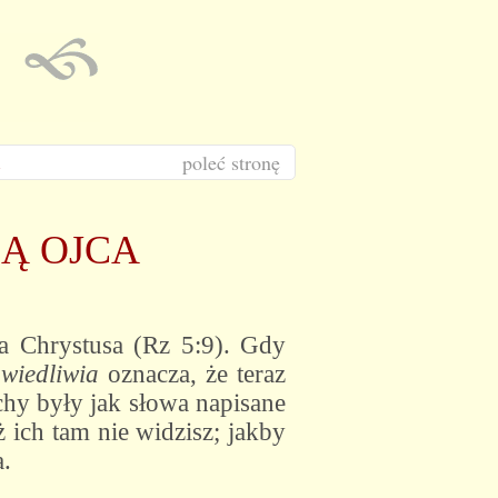
poleć stronę
Ą OJCA
sa Chrystusa (Rz 5:9). Gdy
wiedliwia
oznacza, że teraz
chy były jak słowa napisane
ż ich tam nie widzisz; jakby
a.