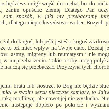
ie będziesz mógł wejść do nieba, bo do nieb
ć, zanim opuścisz ziemię. Dlatego Pan uczy
i sam sposób, w jaki my przebaczamy in
h, dlatego nieposłuszeństwo wobec Bożych p
 żal do kogoś, lub jeśli jesteś o kogoś zazdros
że to też mieć wpływ na Twoje ciało. Dzisiaj je
awów, astmy, migreny lub reumatyzm i nie mogą
ją w nieprzebaczeniu. Takie osoby mogą połyka
ie nauczą się przebaczać. Przyczyna tych chorób
jemu bratu lub siostrze, to Bóg nie będzie sł
ę miał w swoim sercu nieczyste zamiary, to Ja
 taką modlitwę, ale nawet jej nie wysłucha. Ni
enie następuje dopiero po pokucie i wyznan