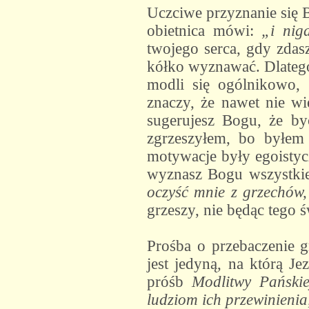
Uczciwe przyznanie się 
obietnica mówi:
„i nig
twojego serca, gdy zdas
kółko wyznawać. Dlateg
modli się ogólnikowo, 
znaczy, że nawet nie wi
sugerujesz Bogu, że by
zgrzeszyłem, bo byłem 
motywacje były egoistycz
wyznasz Bogu wszystkie 
oczyść mnie z grzechów,
grzeszy, nie będąc tego
Prośba o przebaczenie g
jest jedyną, na którą J
próśb
Modlitwy Pańskie
ludziom ich przewinienia,