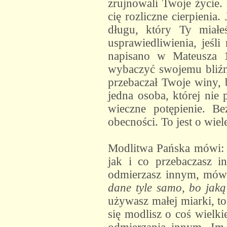
zrujnowali Twoje życie. 
cię rozliczne cierpienia
długu, który Ty miał
usprawiedliwienia, jeś
napisano w Mateusza 18
wybaczyć swojemu bliźni
przebaczał Twoje winy, b
jedna osoba, której nie 
wieczne potępienie. B
obecności. To jest o wiel
Modlitwa Pańska mówi
jak i co przebaczasz i
odmierzasz innym, mów
dane tyle samo, bo jaką
używasz małej miarki, t
się modlisz o coś wielki