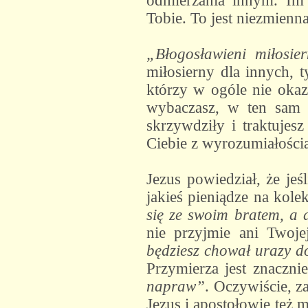
odmierzania innym. Im
Tobie. To jest niezmien
„Błogosławieni miłosie
miłosierny dla innych, 
którzy w ogóle nie okazu
wybaczasz, w ten sam 
skrzywdziły i traktujes
Ciebie z wyrozumiałością
Jezus powiedział, że jeś
jakieś pieniądze na kole
się ze swoim bratem, a 
nie przyjmie ani Twoj
będziesz chował urazy d
Przymierza jest znaczni
napraw”
. Oczywiście, z
Jezus i apostołowie też 