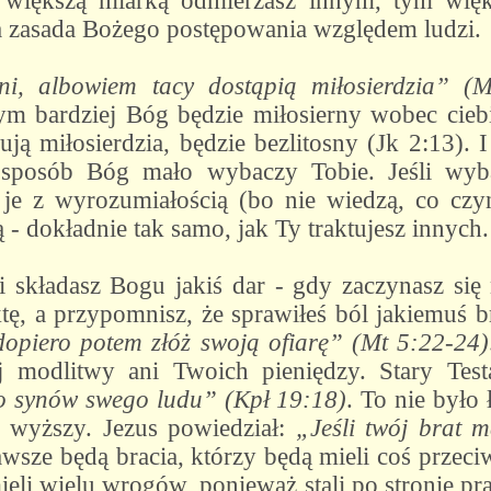
 większą miarką odmierzasz innym, tym wię
na zasada Bożego postępowania względem ludzi.
rni, albowiem tacy dostąpią miłosierdzia” (M
tym bardziej Bóg będzie miłosierny wobec ciebi
ją miłosierdzia, będzie bezlitosny (Jk 2:13). I
sposób Bóg mało wybaczy Tobie. Jeśli wyba
z je z wyrozumiałością (bo nie wiedzą, co czy
 - dokładnie tak samo, jak Ty traktujesz innych.
li składasz Bogu jakiś dar - gdy zaczynasz si
ktę, a przypomnisz, że sprawiłeś ból jakiemuś b
dopiero potem złóż swoją ofiarę” (Mt 5:22-24)
ej modlitwy ani Twoich pieniędzy. Stary Te
o synów swego ludu” (Kpł 19:18)
. To nie było
e wyższy. Jezus powiedział:
„Jeśli twój brat m
awsze będą bracia, którzy będą mieli coś przeci
mieli wielu wrogów, ponieważ stali po stronie p