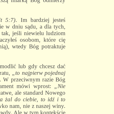
kszą miarką Bóg odmierzy
t 5:7)
. Im bardziej jesteś
e w dniu sądu, a dla tych,
 tak, jeśli niewielu ludziom
czyłeś osobom, które cię
nią), wtedy Bóg potraktuje
ę modlić lub gdy chcesz dać
ratu,
„to najpierw pojednaj
. W przeciwnym razie Bóg
stament mówi wprost:
„Nie
 łatwe, ale standard Nowego
a żal do ciebie, to idź i to
wko nam, nie z naszej winy.
rawdy. Ale w tym kontekście