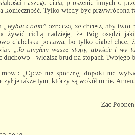
słabości naszego ciała, proszenie innych o prz
aka konieczność. Tylko wtedy być przywrócona t
ba
„wybacz nam”
oznacza, że chcesz, aby twoi b
 żywić cichą nadzieję, że Bóg osądzi jaki
owo diabelska postawa, bo tylko diabeł chce, 
ział:
„Ja umyłem wasze stopy, abyście i wy ta
ąc duchowo - widzisz brud na stopach Twojego br
mówi: „Ojcze nie spocznę, dopóki nie wyba
aczył je także tym, którzy są wokół mnie. Amen.
 Poonen