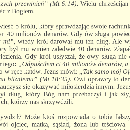
szych przewinień” (Mt 6:14)
. Wielu chrześcijan
ość z Bogiem.
wieść o królu, który sprawdzając swoje rachunk
ien 40 milionów denarów. Gdy ów sługa powied
z mi”
, wtedy król darował mu ten dług. Ale w
tóry był mu winien zaledwie 40 denarów. Złapał
ięzienia. Gdy król usłyszał, że owy sługa nie
 niego:
„Odpuściłem ci 40 milionów denarów, a 
go w ręce katów. Jezus mówi:
„Tak samo mój Ojc
mu bliźniemu” (Mt 18:35)
. Owi oprawcy to dem
nauczysz się okazywać miłosierdzia innym. Jezus
był dług, który Bóg nam przebaczył i jak zły,
ch, którzy nas skrzywdzili.
zywdził? Może ktoś rozpowiada o tobie fałs
wój ojciec, matka, sąsiad, żona lub teściowa