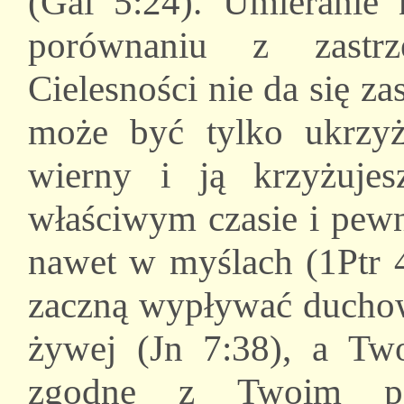
(Gal 5:24). Umieranie 
porównaniu z zastrz
Cielesności nie da się za
może być tylko ukrzyż
wierny i ją krzyżujes
właściwym czasie i pewn
nawet w myślach (1Ptr 
zaczną wypływać duchow
żywej (Jn 7:38), a Tw
zgodne z Twoim p