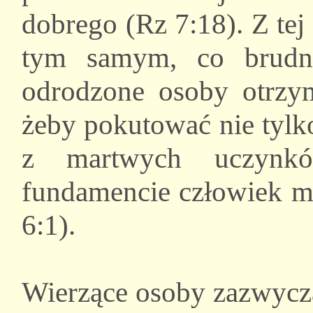
dobrego (Rz 7:18). Z te
tym samym, co brudne
odrodzone osoby otrzym
żeby pokutować nie tylk
z martwych uczynk
fundamencie człowiek m
6:1).
Wierzące osoby zazwycza