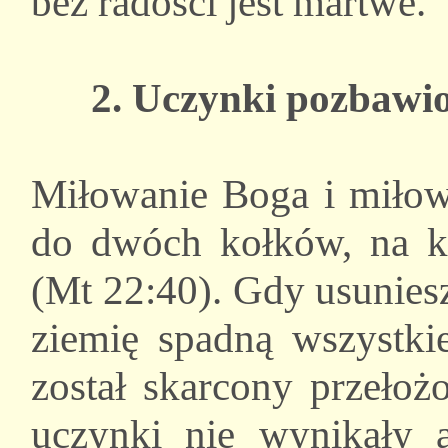
bez radości jest martwe.
2. Uczynki pozbawio
Miłowanie Boga i miłow
do dwóch kołków, na kt
(Mt 22:40). Gdy usunies
ziemię spadną wszystki
został skarcony przełoż
uczynki nie wynikały 