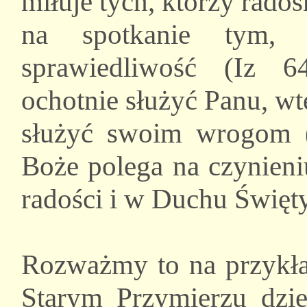
miłuje tych, którzy rado
na spotkanie tym, 
sprawiedliwość (Iz 6
ochotnie służyć Panu, w
służyć swoim wrogom (
Boże polega na czynieni
radości i w Duchu Święt
Rozważmy to na przykła
Starym Przymierzu dzie