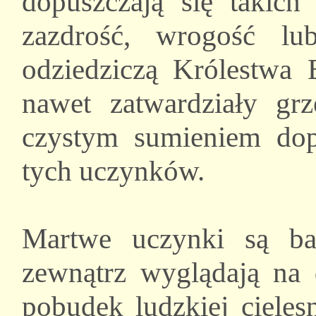
dopuszczają się takich
zazdrość, wrogość l
odziedziczą Królestwa 
nawet zatwardziały gr
czystym sumieniem dop
tych uczynków.
Martwe uczynki są ba
zewnątrz wyglądają na 
pobudek ludzkiej cieles