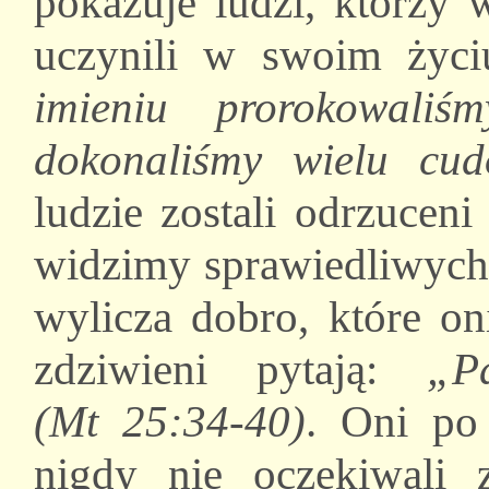
pokazuje ludzi, którzy 
uczynili w swoim życ
imieniu prorokowali
dokonaliśmy wielu cu
ludzie zostali odrzucen
widzimy sprawiedliwych,
wylicza dobro, które on
zdziwieni pytają:
„P
(Mt 25:34-40)
. Oni po
nigdy nie oczekiwali