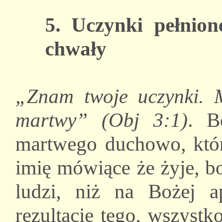
5. Uczynki pełnion
chwały
„Znam twoje uczynki. Ma
martwy” (Obj 3:1)
. B
martwego duchowo, któr
imię mówiące że żyje, bo
ludzi, niż na Bożej a
rezultacie tego, wszyst