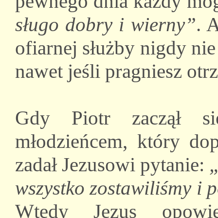
pewnego dnia każdy mógł
sługo dobry i wierny”
. 
ofiarnej służby nigdy n
nawet jeśli pragniesz ot
Gdy Piotr zaczął s
młodzieńcem, który dop
zadał Jezusowi pytanie:
„
wszystko zostawiliśmy i 
Wtedy Jezus opowi