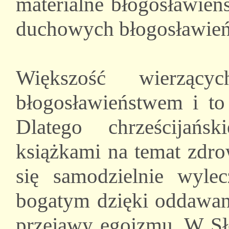
materialne błogosławień
duchowych błogosławień
Większość wierząc
błogosławieństwem i to 
Dlatego chrześcijańs
książkami na temat zdro
się samodzielnie wyle
bogatym dzięki oddawani
przejawy egoizmu. W Sł