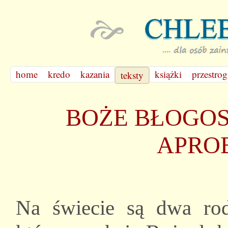
home
kredo
kazania
książki
przestrog
teksty
BOŻE BŁOGO
APRO
Na świecie są dwa rodz