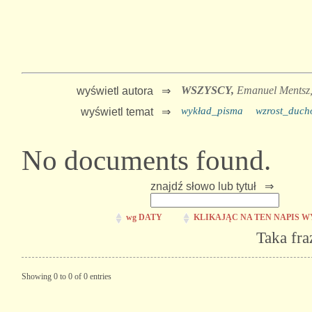
WSZYSCY,
Emanuel Mentsz
wyświetl autora ⇒
wykład_pisma
wzrost_duch
wyświetl temat ⇒
No documents found.
znajdź słowo lub tytuł ⇒
wg DATY
KLIKAJĄC NA TEN NAPIS W
Taka fra
Showing 0 to 0 of 0 entries