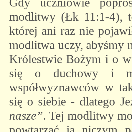
Gdy uczniowie popros
modlitwy (Łk 11:1-4), 
której ani raz nie pojawi
modlitwa uczy, abyśmy n
Królestwie Bożym i o wo
się o duchowy i mat
współwyznawców w taki
się o siebie - dlatego 
nasze”
. Tej modlitwy mo
powtarzać ją niczym pa