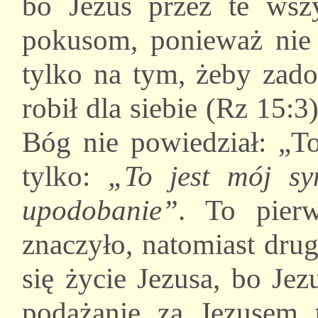
bo Jezus przez te wszys
pokusom, ponieważ nie 
tylko na tym, żeby zado
robił dla siebie (Rz 15:3
Bóg nie powiedział: „To
tylko:
„To jest mój s
upodobanie”
. To pierw
znaczyło, natomiast dru
się życie Jezusa, bo Je
podążanie za Jezusem 