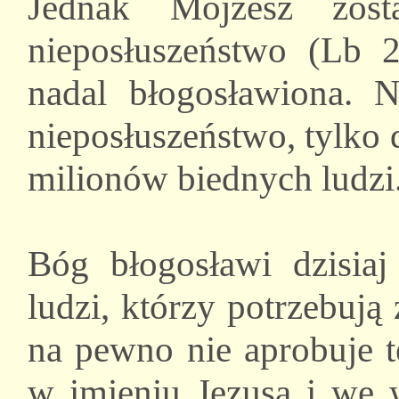
Jednak Mojżesz zos
nieposłuszeństwo (Lb 2
nadal błogosławiona. N
nieposłuszeństwo, tylko 
milionów biednych ludzi. 
Bóg błogosławi dzisiaj
ludzi, którzy potrzebują
na pewno nie aprobuje te
w imieniu Jezusa i we 