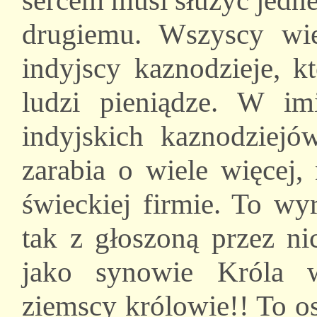
sercem musi służyć jedne
drugiemu. Wszyscy wi
indyjscy kaznodzieje, k
ludzi pieniądze. W imi
indyjskich kaznodziej
zarabia o wiele więcej,
świeckiej firmie. To wy
tak z głoszoną przez ni
jako synowie Króla 
ziemscy królowie!! To o