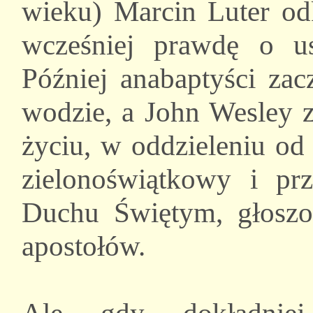
wieku) Marcin Luter odk
wcześniej prawdę o us
Później anabaptyści zac
wodzie, a John Wesley z
życiu, w oddzieleniu od
zielonoświątkowy i pr
Duchu Świętym, głosz
apostołów.