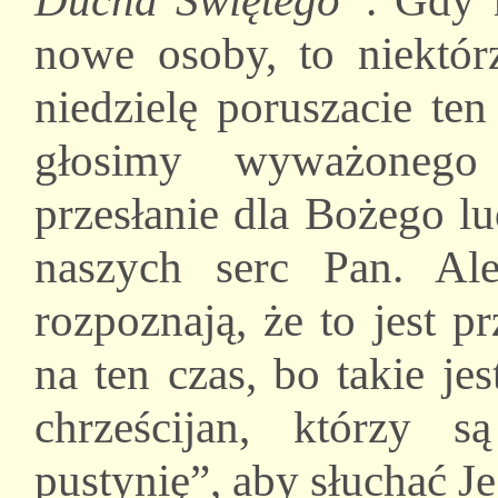
Ducha Świętego”
. Gdy 
nowe osoby, to niektór
niedzielę poruszacie te
głosimy wyważonego 
przesłanie dla Bożego l
naszych serc Pan. Ale 
rozpoznają, że to jest p
na ten czas, bo takie je
chrześcijan, którzy 
pustynię”, aby słuchać 