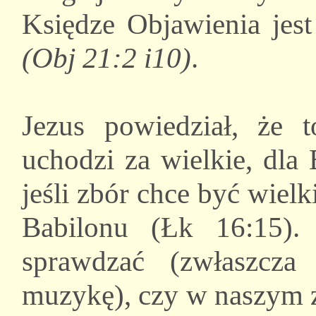
Księdze Objawienia je
(Obj 21:2 i10)
.
Jezus powiedział, że
uchodzi za wielkie, dla
jeśli zbór chce być wielk
Babilonu (Łk 16:15).
sprawdzać (zwłaszcza
muzykę), czy w naszym z