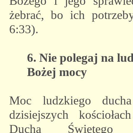
Bożego i jego sprawied
żebrać, bo ich potrzeb
6:33).
6. Nie polegaj na lu
Bożej mocy
Moc ludzkiego ducha
dzisiejszych kościoł
Ducha Świętego (