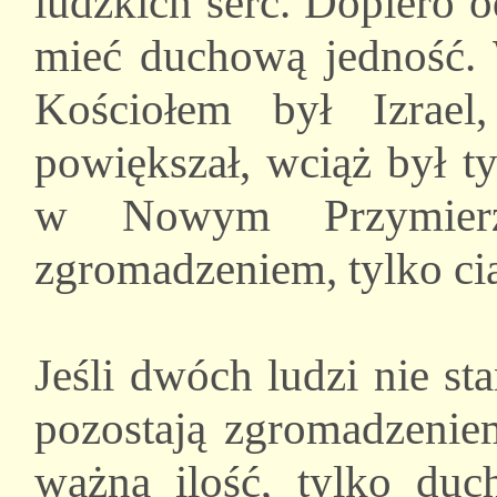
ludzkich serc. Dopiero 
mieć duchową jedność. 
Kościołem był Izrae
powiększał, wciąż był t
w Nowym Przymierz
zgromadzeniem, tylko ci
Jeśli dwóch ludzi nie st
pozostają zgromadzeniem
ważna ilość, tylko du