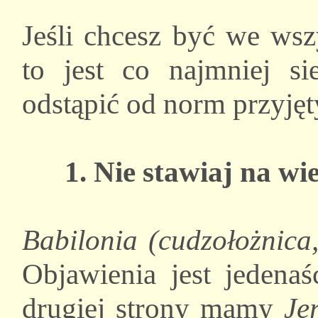
Jeśli chcesz być we ws
to jest co najmniej s
odstąpić od norm przyję
1. Nie stawiaj na wi
Babilonia (cudzołożnica,
Objawienia jest jedena
drugiej strony mamy
Je