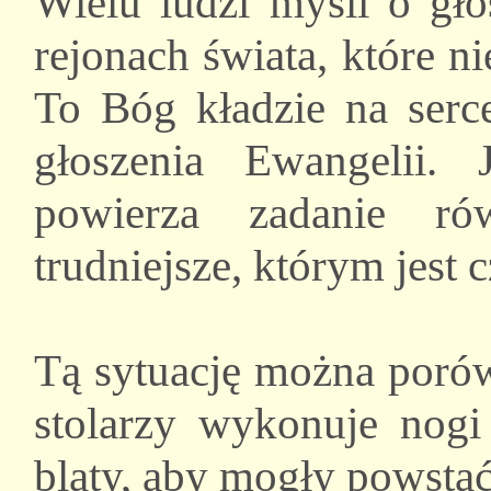
Wielu ludzi myśli o gło
rejonach świata, które n
To Bóg kładzie na serc
głoszenia Ewangelii
powierza zadanie ró
trudniejsze, którym jest 
Tą sytuację można porów
stolarzy wykonuje nogi 
blaty, aby mogły powstać 