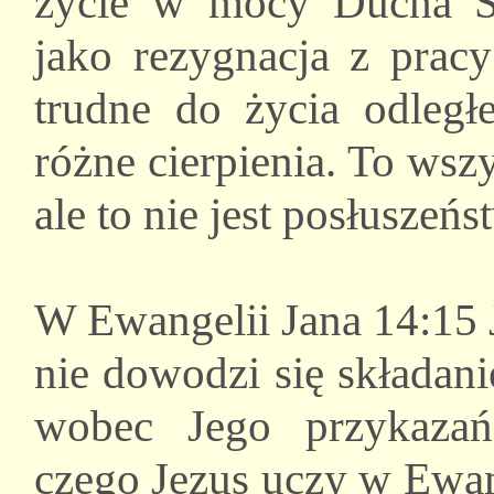
życie w mocy Ducha Świ
jako rezygnacja z prac
trudne do życia odległ
różne cierpienia. To ws
ale to nie jest posłusze
W Ewangelii Jana 14:15 
nie dowodzi się składan
wobec Jego przykazań.
czego Jezus uczy w Ewang