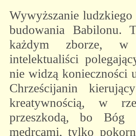
Wywyższanie ludzkiego i
budowania Babilonu. T
każdym zborze, w 
intelektualiści polegaj
nie widzą konieczności u
Chrześcijanin kierują
kreatywnością, w rz
przeszkodą, bo Bóg 
mędrcami, tylko pokor