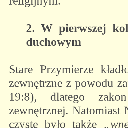
religijnym.
2. W pierwszej kol
duchowym
Stare Przymierze kładł
zewnętrzne z powodu zat
19:8), dlatego zako
zewnętrznej. Natomiast
czyste było także
„wnę