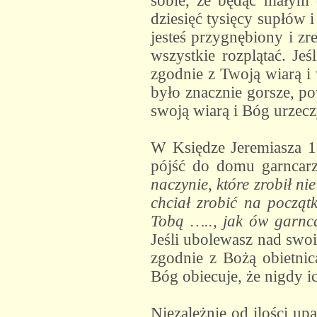
sobie, że będąc małym 
dziesięć tysięcy supłów i
jesteś przygnębiony i zr
wszystkie rozplątać. Je
zgodnie z Twoją wiarą i 
było znacznie gorsze, po
swoją wiarą i Bóg urzecz
W Księdze Jeremiasza 18
pójść do domu garncarz
naczynie, które zrobił nie
chciał zrobić na począt
Tobą ….., jak ów garnc
Jeśli ubolewasz nad swoi
zgodnie z Bożą obietnic
Bóg obiecuje, że nigdy i
Niezależnie od ilości u