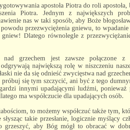
otowywania apostoła Piotra do roli apostoła, 
szenia Piotra. Jednym z największych pr
ławienie nas w taki sposób, aby Boże błogosła
owodu przezwyciężenia gniewu, to wpadanie w
gniew! Dlatego równolegle z przezwyciężan
 nad grzechem jest zawsze połączone z 
 odgrywają największą rolę w niszczeniu nasz
 łaski nie da się odnieść zwycięstwa nad grzech
 próbuj się tym szczycić, ani być z tego dumn
 gardzi innymi upadającymi ludźmi, ponieważ 
 dlatego ma współczucie dla upadających osób.
abościom, to możemy współczuć także tym, którz
 słysząc takie przesłanie, logicznie myślący 
o grzeszyć, aby Bóg mógł to obracać w dob