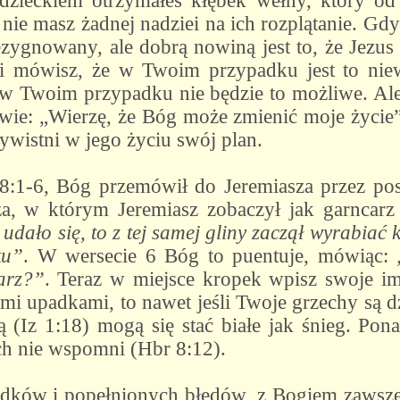
dzieckiem otrzymałeś kłębek wełny, który od 
 nie masz żadnej nadziei na ich rozplątanie. Gdy
ezygnowany, ale dobrą nowiną jest to, że Jezus 
śli mówisz, że w Twoim przypadku jest to niew
w Twoim przypadku nie będzie to możliwe. Ale 
wie: „Wierzę, że Bóg może zmienić moje życie”
ywistni w jego życiu swój plan.
:1-6, Bóg przemówił do Jeremiasza przez pos
a, w którym Jeremiasz zobaczył jak garncarz
 udało się, to z tej samej gliny zaczął wyrabiać k
ku”
. W wersecie 6 Bóg to puentuje, mówiąc:
arz?”
. Teraz w miejsce kropek wpisz swoje imi
mi upadkami, to nawet jeśli Twoje grzechy są dz
ą (Iz 1:18) mogą się stać białe jak śnieg. 
ch nie wspomni (Hbr 8:12).
padków i popełnionych błędów, z Bogiem zawsz