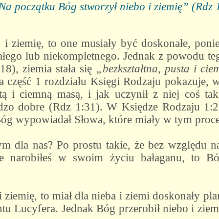
Na początku Bóg stworzył niebo i ziemię” (Rdz 1
i ziemię, to one musiały być doskonałe, poni
łego lub niekompletnego. Jednak z powodu teg
18), ziemia stała się
„bezkształtna, pusta i ci
ła część 1 rozdziału Księgi Rodzaju pokazuje, 
stą i ciemną masą, i jak uczynił z niej coś ta
bardzo dobre (Rdz 1:31). W Księdze Rodzaju 1
 Bóg wypowiadał Słowa, które miały w tym proc
tym dla nas? Po prostu takie, że bez względu n
le narobiłeś w swoim życiu bałaganu, to B
ziemię, to miał dla nieba i ziemi doskonały plan
u Lucyfera. Jednak Bóg przerobił niebo i ziemi