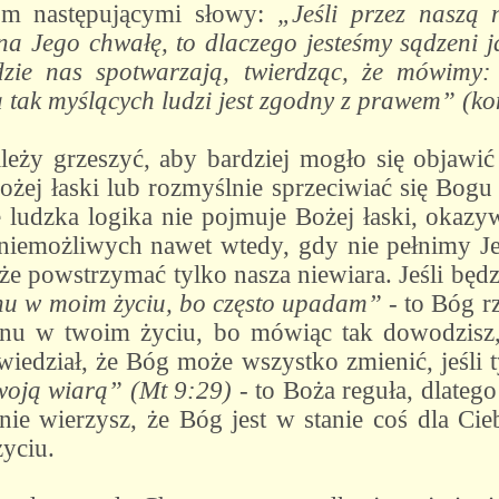
om następującymi słowy:
„Jeśli przez naszą
e na Jego chwałę, to dlaczego jesteśmy sądzeni 
udzie nas spotwarzają, twierdząc, że mówimy:
tak myślących ludzi jest zgodny z prawem” (kon
eży grzeszyć, aby bardziej mogło się objawić
żej łaski lub rozmyślnie sprzeciwiać się Bogu 
e ludzka logika nie pojmuje Bożej łaski, okaz
niemożliwych nawet wtedy, gdy nie pełnimy Je
 powstrzymać tylko nasza niewiara. Jeśli będ
nu w moim życiu, bo często upadam”
- to Bóg r
anu w twoim życiu, bo mówiąc tak dowodzisz, 
wiedział, że Bóg może wszystko zmienić, jeśli 
Twoją wiarą” (Mt 9:29)
- to Boża reguła, dlatego
 nie wierzysz, że Bóg jest w stanie coś dla Cie
yciu.