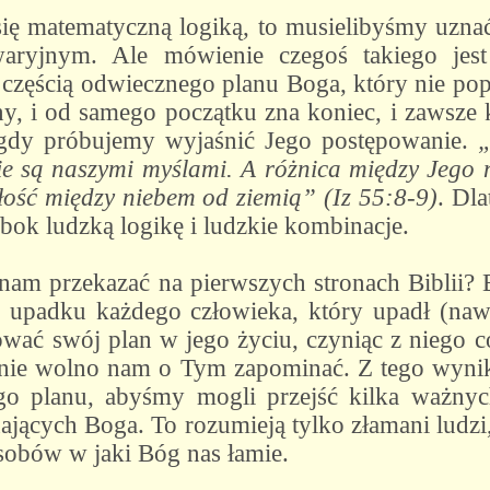
ę matematyczną logiką, to musielibyśmy uznać,
aryjnym. Ale mówienie czegoś takiego jest
 częścią odwiecznego planu Boga, który nie pop
, i od samego początku zna koniec, i zawsze ki
 gdy próbujemy wyjaśnić Jego postępowanie.
„
ie są naszymi myślami. A różnica między Jego
egłość między niebem od ziemią” (Iz 55:8-9)
. Dl
bok ludzką logikę i ludzkie kombinacje.
nam przekazać na pierwszych stronach Biblii?
 z upadku każdego człowieka, który upadł (nawe
ować swój plan w jego życiu, czyniąc z niego c
dy nie wolno nam o Tym zapominać. Z tego wynik
o planu, abyśmy mogli przejść kilka ważnych 
znających Boga. To rozumieją tylko złamani ludz
sobów w jaki Bóg nas łamie.