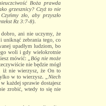
 nieuczciwość Boża prawda
jako grzesznicy? Czyż to nie
 Czyńmy zło, aby przyszło
tekst Rz 3:7-8)
.
 dobro, ani nie uczymy, że
i uniknąć zebrania tego, co
ywanej upadłym ludziom, bo
go woli i gdy wielokrotnie
ziesz mówić:
„Bóg nie może
zeczywiście nie będzie mógł
iż nie wierzysz, że On to
tylko w to wierzysz.
„Niech
 w każdej sprawie dostajesz
bie zrobić, wtedy to się nie