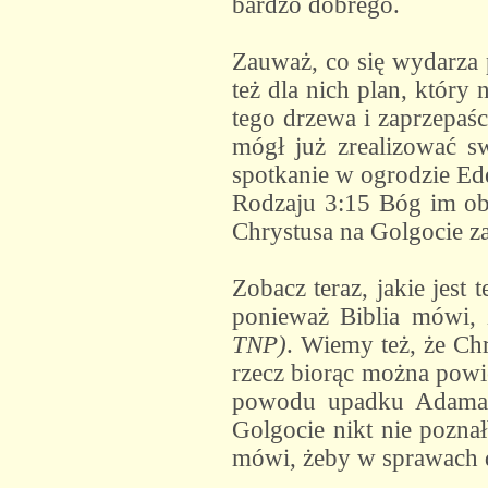
bardzo dobrego.
Zauważ, co się wydarza 
też dla nich plan, który
tego drzewa i zaprzepaśc
mógł już zrealizować s
spotkanie w ogrodzie Ede
Rodzaju 3:15 Bóg im obi
Chrystusa na Golgocie za
Zobacz teraz, jakie jest
ponieważ Biblia mówi,
TNP)
. Wiemy też, że Ch
rzecz biorąc można powie
powodu upadku Adama, 
Golgocie nikt nie poznał
mówi, żeby w sprawach 