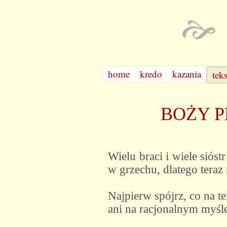
home
kredo
kazania
tek
BOŻY P
Wielu braci i wiele siós
w grzechu, dlatego tera
Najpierw spójrz, co na t
ani na racjonalnym myśle