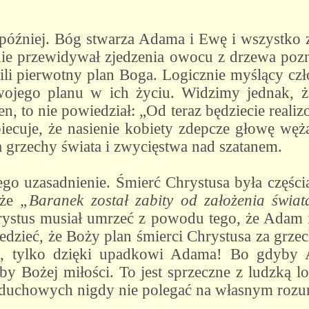
później. Bóg stwarza Adama i Ewę i wszystko
 nie przewidywał zjedzenia owocu z drzewa pozn
ili pierwotny plan Boga. Logicznie myślący czł
wojego planu w ich życiu. Widzimy jednak,
n, to nie powiedział: „Od teraz będziecie reali
ecuje, że nasienie kobiety zdepcze głowę węża.
 grzechy świata i zwycięstwa nad szatanem.
 tego uzasadnienie. Śmierć Chrystusa była częś
 że
„Baranek został zabity od założenia świ
rystus musiał umrzeć z powodu tego, że Adam i
dzieć, że Boży plan śmierci Chrystusa za grzech
tylko dzięki upadkowi Adama! Bo gdyby Ad
by Bożej miłości. To jest sprzeczne z ludzką l
duchowych nigdy nie polegać na własnym rozum