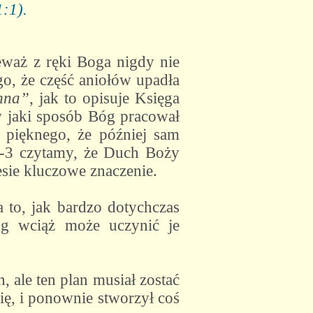
:1).
eważ z ręki Boga nigdy nie
o, że część aniołów upadła
emna”
, jak to opisuje Księga
w jaki sposób Bóg pracował
k pięknego, że później sam
:2-3 czytamy, że Duch Boży
esie kluczowe znaczenie.
a to, jak bardzo dotychczas
óg wciąż może uczynić je
, ale ten plan musiał zostać
ę, i ponownie stworzył coś