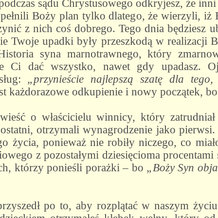
 podczas sądu Chrystusowego odkryjesz, że inni 
ełnili Boży plan tylko dlatego, że wierzyli, iż
czynić z nich coś dobrego. Tego dnia będziesz 
ie Twoje upadki były przeszkodą w realizacji Bo
Historia syna marnotrawnego, który zmarnow
e Ci dać wszystko, nawet gdy upadasz. Oj
 sług:
„przynieście najlepszą szatę dla tego,
est każdorazowe odkupienie i nowy początek, bo
ieść o właścicielu winnicy, który zatrudnia
 ostatni, otrzymali wynagrodzenie jako pierwsi
życia, ponieważ nie robiły niczego, co miał
iowego z pozostałymi dziesięcioma procentami
ch, którzy ponieśli porażki – bo
„Boży Syn objaw
przyszedł po to, aby rozplątać w naszym życi