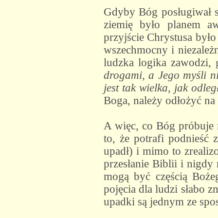
Gdyby Bóg posługiwał si
ziemię było planem aw
przyjście Chrystusa było
wszechmocny i niezależny
ludzka logika zawodzi,
drogami, a Jego myśli n
jest tak wielka, jak odl
Boga, należy odłożyć na 
A więc, co Bóg próbuje 
to, że potrafi podnieść
upadł) i mimo to zrealiz
przesłanie Biblii i nig
mogą być częścią Bożeg
pojęcia dla ludzi słabo 
upadki są jednym ze spo