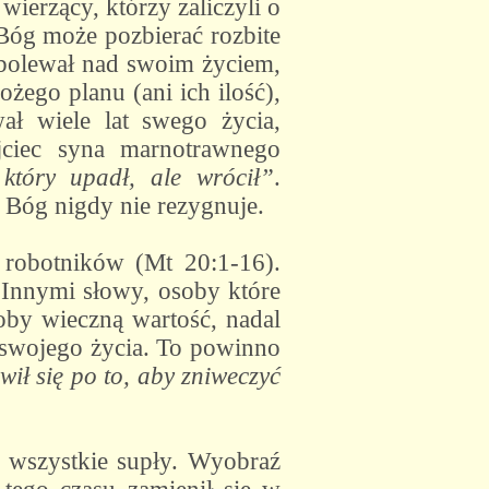
wierzący, którzy zaliczyli o
 Bóg może pozbierać rozbite
ubolewał nad swoim życiem,
żego planu (ani ich ilość),
ał wiele lat swego życia,
ciec syna marnotrawnego
 który upadł, ale wrócił”
.
 Bóg nigdy nie rezygnuje.
ł robotników (Mt 20:1-16).
. Innymi słowy, osoby które
oby wieczną wartość, nadal
 swojego życia. To powinno
ił się po to, aby zniweczyć
u wszystkie supły. Wyobraź