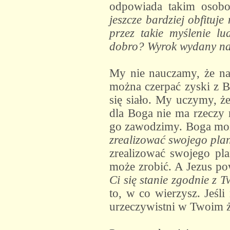
odpowiada takim osob
jeszcze bardziej obfituj
przez takie myślenie l
dobro? Wyrok wydany na 
My nie nauczamy, że nal
można czerpać zyski z Bo
się siało. My uczymy, ż
dla Boga nie ma rzeczy 
go zawodzimy. Boga może
zrealizować swojego pla
zrealizować swojego pl
może zrobić. A Jezus po
Ci się stanie zgodnie z 
to, w co wierzysz. Jeśli
urzeczywistni w Twoim ż