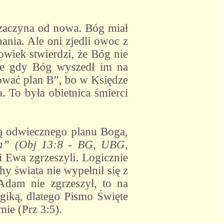
 zaczyna od nowa. Bóg miał
ania. Ale oni zjedli owoc z
owiek stwierdzi, że Bóg nie
 że gdy Bóg wyszedł im na
zować plan B”, bo w Księdze
 To była obietnica śmierci
cią odwiecznego planu Boga,
ata” (Obj 13:8 - BG, UBG,
 Ewa zgrzeszyli. Logicznie
y świata nie wypełnił się z
am nie zgrzeszył, to na
ogiką, dlatego Pismo Święte
ie (Prz 3:5).