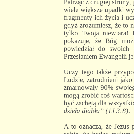
Patrząc z drugiej strony,
wiele większe upadki wyp
fragmenty ich życia i u
gdyż zrozumiesz, że to n
tylko Twoja niewiara! 
pokazuje, że Bóg moż
powiedział do swoich
Przesłaniem Ewangelii j
Uczy tego także przypow
Ludzie, zatrudnieni jako
zmarnowały 90% swojego 
mogą zrobić coś wartośc
być zachętą dla wszystki
dzieła diabła” (1J 3:8)
.
A to oznacza, że Jezus 