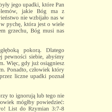
były jego upadki, które Pan
oblemów, jakie Bóg ma z
wieństwo nie wzbijało nas w
 pychę, która jest o wiele
iem grzechu, Bóg musi nas
głęboką pokorą. Dlatego
ej pewności siebie, abyśmy
em. Więc, gdy już osiągniesz
ym. Ponadto, człowiek który
przez liczne upadki poznał
y to ignorują lub tego nie
człowiek mógłby powiedzieć:
ro! List do Rzymian 3:7-8