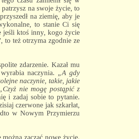
tego czasu zamienił się w
 patrzysz na swoje życie, to
przyszedł na ziemię, aby je
ykonalne, to stanie Ci się
jeśli ktoś inny, kogo życie
, to też otrzyma zgodnie ze
polite zdarzenie. Kazał mu
 wyrabia naczynia.
„A gdy
olejne naczynie, takie, jakie
„Czyż nie mogę postąpić z
ę i zadaj sobie to pytanie.
isiaj czerwone jak szkarłat,
Ponadto w Nowym Przymierzu
e można zacząć nowe życie.