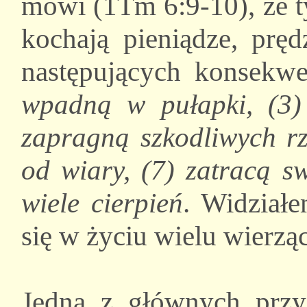
mówi (1Tm 6:9-10), że t
kochają pieniądze, pręd
następujących konsekwe
wpadną w pułapki, (3) 
zapragną szkodliwych rz
od wiary, (7) zatracą s
wiele cierpień
. Widziałe
się w życiu wielu wierzą
Jedną z głównych przy