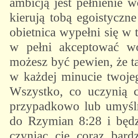
ambicją jest pełnienie w
kierują tobą egoistyczne
obietnica wypełni się w 
w pełni akceptować w
możesz być pewien, że ta
w każdej minucie twojeg
Wszystko, co uczynią c
przypadkowo lub umyślni
do Rzymian 8:28 i będzi
czyniąc cię coraz bar