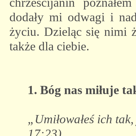
chrześcijanin poznałe
dodały mi odwagi i nad
życiu. Dzieląc się nimi 
także dla ciebie.
1. Bóg nas miłuje ta
„Umiłowałeś ich tak,
17:23).