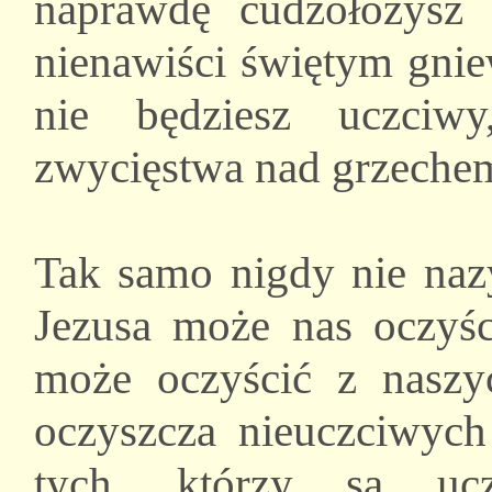
naprawdę cudzołożysz
nienawiści świętym gnie
nie będziesz uczciw
zwycięstwa nad grzeche
Tak samo nigdy nie naz
Jezusa może nas oczyśc
może oczyścić z naszy
oczyszcza nieuczciwych 
tych, którzy są uc