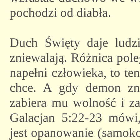
pochodzi od diabła.
Duch Święty daje ludz
zniewalają. Różnica pol
napełni człowieka, to te
chce. A gdy demon zni
zabiera mu wolność i za
Galacjan 5:22-23 mów
jest opanowanie (samoko