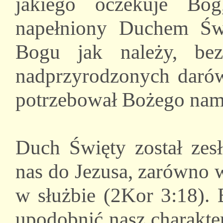
jakiego oczekuje Bóg
napełniony Duchem Świ
Bogu jak należy, be
nadprzyrodzonych darów
potrzebował Bożego nam
Duch Święty został zes
nas do Jezusa, zarówno 
w służbie (2Kor 3:18).
upodobnić nasz charakte