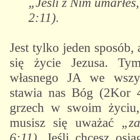
„Jeśli z Nim umarłeś,
2:11).
Jest tylko jeden sposób,
się życie Jezusa. Ty
własnego JA we wszys
stawia nas Bóg (2Kor 4
grzech w swoim życiu,
musisz się uważać
„z
6:11)
. Jeśli chcesz osi