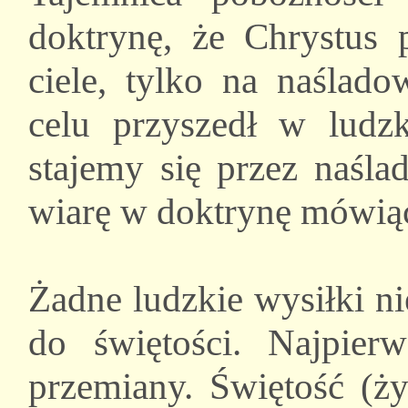
doktrynę, że Chrystus 
ciele, tylko na naślad
celu przyszedł w ludz
stajemy się przez naśla
wiarę w doktrynę mówiącą
Żadne ludzkie wysiłki n
do świętości. Najpi
przemiany. Świętość (ży