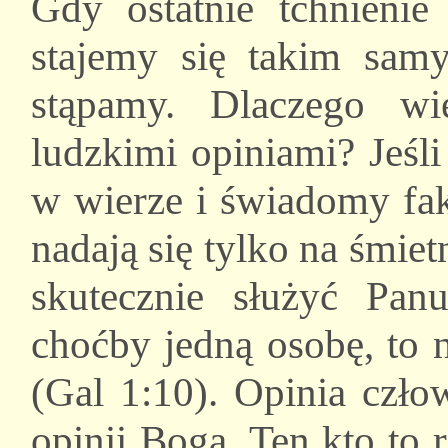
Gdy ostatnie tchnienie
stajemy się takim sam
stąpamy. Dlaczego wi
ludzkimi opiniami? Jeśl
w wierze i świadomy fak
nadają się tylko na śmiet
skutecznie służyć Panu
choćby jedną osobę, to 
(Gal 1:10). Opinia czło
opinii Boga. Ten kto to