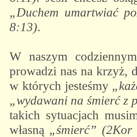
„Duchem umartwiać poż
8:13)
.
W naszym codziennym
prowadzi nas na krzyż, d
w których jesteśmy
„każ
„wydawani na śmierć z 
takich sytuacjach musi
własną
„śmierć” (2Kor 