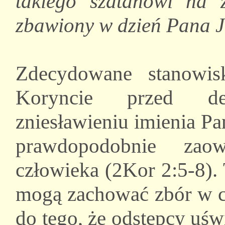
takiego szatanowi na 
zbawiony w dzień Pana J
Zdecydowane stanowi
Koryncie przed dem
zniesławieniu imienia P
prawdopodobnie zao
człowieka (2Kor 2:5-8).
mogą zachować zbór w cz
do tego, że odstępcy uś