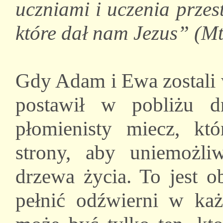
uczniami i uczenia przes
które dał nam Jezus” (M
Gdy Adam i Ewa zostali 
postawił w pobliżu 
płomienisty miecz, kt
strony, aby uniemożli
drzewa życia. To jest o
pełnić odźwierni w ka