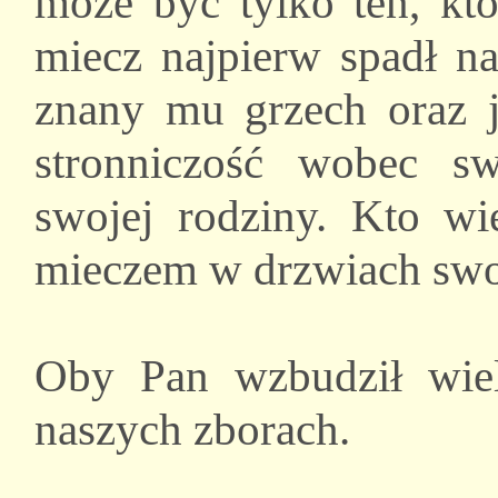
może być tylko ten, kto
miecz najpierw spadł n
znany mu grzech oraz j
stronniczość wobec s
swojej rodziny. Kto wię
mieczem w drzwiach swo
Oby Pan wzbudził wie
naszych zborach.