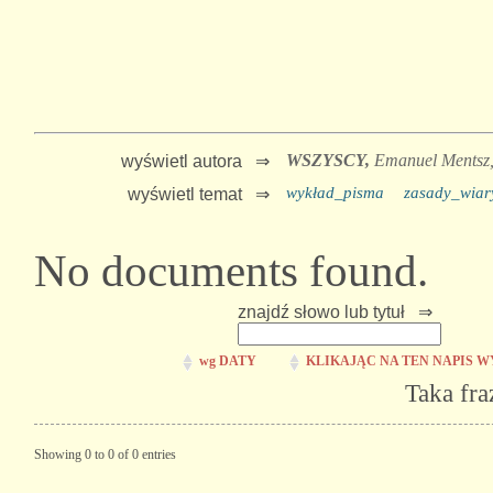
WSZYSCY,
Emanuel Mentsz
wyświetl autora ⇒
wykład_pisma
zasady_wiar
wyświetl temat ⇒
No documents found.
znajdź słowo lub tytuł ⇒
wg DATY
KLIKAJĄC NA TEN NAPIS W
Taka fra
Showing 0 to 0 of 0 entries