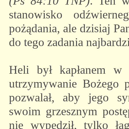
(Ps 84:10 TNP)
. Ten w
stanowisko odźwiern
pożądania, ale dzisiaj Pan
do tego zadania najbardzi
Heli był kapłanem w I
utrzymywanie Bożego p
pozwalał, aby jego s
swoim grzesznym postę
nie wypędził, tylko ła