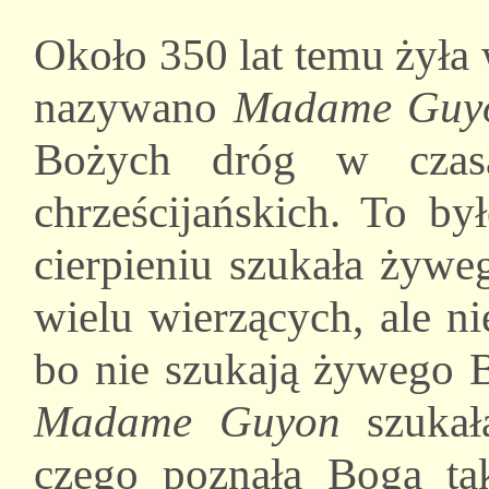
Około 350 lat temu żyła 
nazywano
Madame Guy
Bożych dróg w czasa
chrześcijańskich. To b
cierpieniu szukała żywe
wielu wierzących, ale n
bo nie szukają żywego B
Madame Guyon
szukał
czego poznała Boga tak