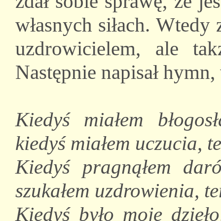
zdał sobie sprawę, że j
własnych siłach. Wtedy z
uzdrowicielem, ale ta
Następnie napisał hymn, 
Kiedyś miałem błogos
kiedyś miałem uczucia, 
Kiedyś pragnąłem dar
szukałem uzdrowienia, te
Kiedyś było moje dzieło,