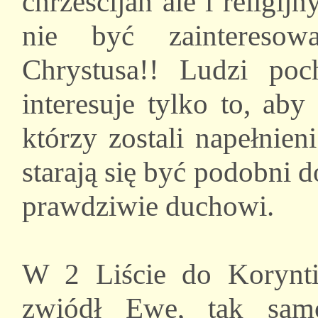
chrześcijan ale i religi
nie być zainteresow
Chrystusa!! Ludzi poc
interesuje tylko to, ab
którzy zostali napełni
starają się być podobni do
prawdziwie duchowi.
W 2 Liście do Korynti
zwiódł Ewę, tak samo