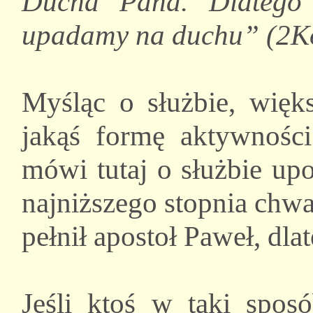
Ducha Pana. Dlatego
upadamy na duchu” (2Ko
Myśląc o służbie, więk
jakąś formę aktywności
mówi tutaj o służbie up
najniższego stopnia chw
pełnił apostoł Paweł, dla
Jeśli ktoś w taki spos