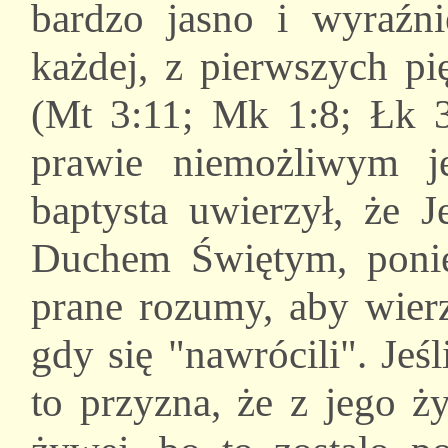
bardzo jasno i wyraźn
każdej, z pierwszych p
(Mt 3:11; Mk 1:8; Łk 3
prawie niemożliwym je
baptysta uwierzył, że J
Duchem Świętym, ponie
prane rozumy, aby wierz
gdy się "nawrócili". Jeś
to przyzna, że z jego ż