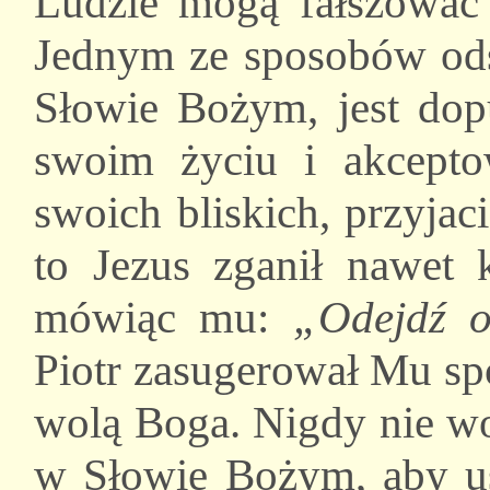
Ludzie mogą fałszować
Jednym ze sposobów ods
Słowie Bożym, jest do
swoim życiu i akcept
swoich bliskich, przyjac
to Jezus zganił nawet k
mówiąc mu:
„Odejdź o
Piotr zasugerował Mu sp
wolą Boga. Nigdy nie wo
w Słowie Bożym, aby us