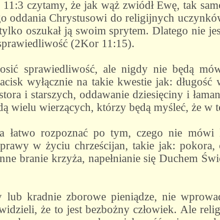
 11:3 czytamy, że jak wąż zwiódł Ewę, tak samo
o oddania Chrystusowi do religijnych uczynków
tylko oszukał ją swoim sprytem. Dlatego nie j
ą sprawiedliwość (2Kor 11:15).
osić sprawiedliwość, ale nigdy nie będą mów
acisk wyłącznie na takie kwestie jak: długość 
ora i starszych, oddawanie dziesięciny i łaman
ą wielu wierzących, którzy będą myśleć, że w t
a łatwo rozpoznać po tym, czego nie mówi 
prawy w życiu chrześcijan, takie jak: pokora, 
nne branie krzyża, napełnianie się Duchem Świ
ży lub kradnie zborowe pieniądze, nie wprowa
idzieli, że to jest bezbożny człowiek. Ale reli