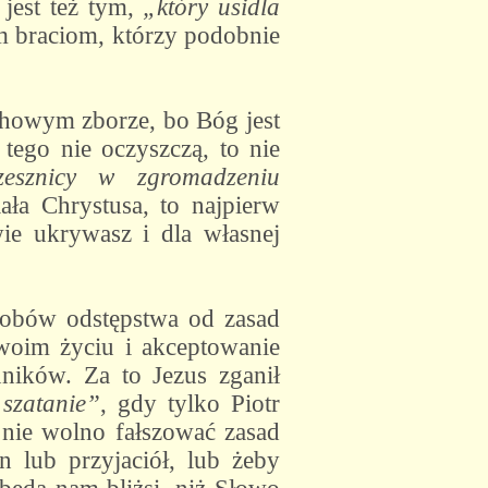
 jest też tym,
„który usidla
ym braciom, którzy podobnie
chowym zborze, bo Bóg jest
 tego nie oczyszczą, to nie
zesznicy w zgromadzeniu
ała Chrystusa, to najpierw
wie ukrywasz i dla własnej
obów odstępstwa od zasad
woim życiu i akceptowanie
ników. Za to Jezus zganił
szatanie”
, gdy tylko Piotr
nie wolno fałszować zasad
 lub przyjaciół, lub żeby