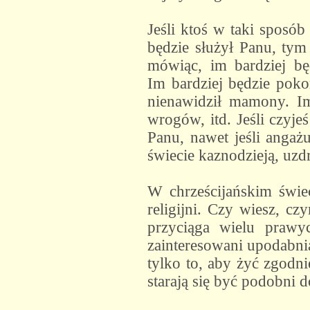
Jeśli ktoś w taki sposób
będzie służył Panu, tym
mówiąc, im bardziej bę
Im bardziej będzie pokor
nienawidził mamony. Im
wrogów, itd. Jeśli czyj
Panu, nawet jeśli angażu
świecie kaznodzieją, uz
W chrześcijańskim świec
religijni. Czy wiesz, c
przyciąga wielu prawyc
zainteresowani upodabnia
tylko to, aby żyć zgodn
starają się być podobni d