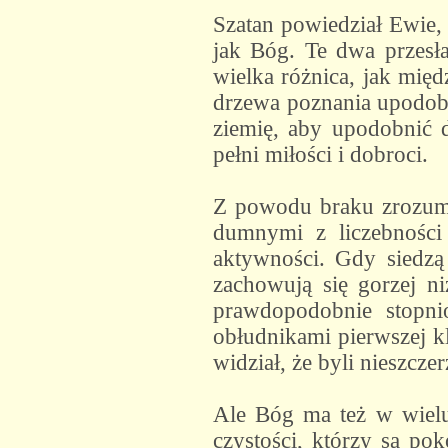
Szatan powiedział Ewie, 
jak Bóg. Te dwa przesła
wielka różnica, jak mię
drzewa poznania upodobn
ziemię, aby upodobnić d
pełni miłości i dobroci.
Z powodu braku zrozumie
dumnymi z liczebności 
aktywności. Gdy siedzą
zachowują się gorzej ni
prawdopodobnie stopnio
obłudnikami pierwszej kl
widział, że byli nieszczer
Ale Bóg ma też w wielu 
czystości, którzy są pok