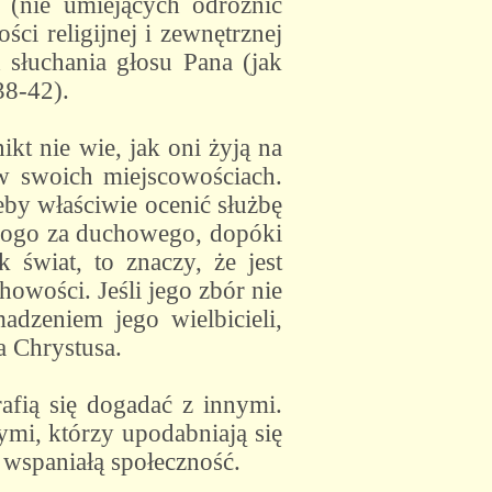
(nie umiejących odróżnić
ci religijnej i zewnętrznej
d słuchania głosu Pana (jak
38-42).
kt nie wie, jak oni żyją na
 w swoich miejscowościach.
eby właściwie ocenić służbę
nikogo za duchowego, dopóki
 świat, to znaczy, że jest
owości. Jeśli jego zbór nie
adzeniem jego wielbicieli,
a Chrystusa.
rafią się dogadać z innymi.
tymi, którzy upodabniają się
 wspaniałą społeczność.