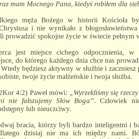
raz mam Mocnego Pana, kiedyś robiłem dla siebi
lkiego męża Bożego w historii Kościoła by
hrystusa i nie wynikało z błogosławieństwa
li prowadzić spokojne życie w świecie pełnym w
rca jest miejsce cichego odpocznienia, w
ejsce, do którego każdego dnia chce nas prowad
. Wtedy będziesz aktywny w służbie i zacznies
obiste, twoje życie małżeńskie i twoja służba.
2Kor 4:2) Paweł mówi:
„Wyrzekliśmy się rzeczy
ani nie fałszujemy Słów Boga”
. Człowiek n
podstępny lub nieuczciwy.
waj bracia, którzy byli bardzo inteligentni i b
 dlatego dzisiaj nie ma ich między nami. B