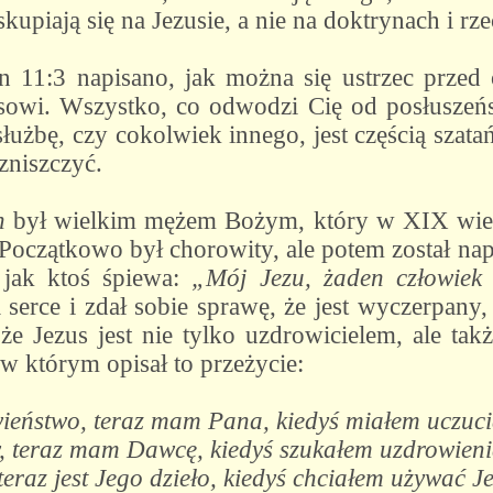
kupiają się na Jezusie, a nie na doktrynach i r
 11:3 napisano, jak można się ustrzec przed 
sowi. Wszystko, co odwodzi Cię od posłuszeńs
służbę, czy cokolwiek innego, jest częścią szat
zniszczyć.
n
był wielkim mężem Bożym, który w XIX wiek
Początkowo był chorowity, ale potem został n
 jak ktoś śpiewa:
„Mój Jezu, żaden człowiek 
 serce i zdał sobie sprawę, że jest wyczerpany
że Jezus jest nie tylko uzdrowicielem, ale tak
w którym opisał to przeżycie:
ieństwo, teraz mam Pana, kiedyś miałem uczuci
 teraz mam Dawcę, kiedyś szukałem uzdrowienia
 teraz jest Jego dzieło, kiedyś chciałem używać 