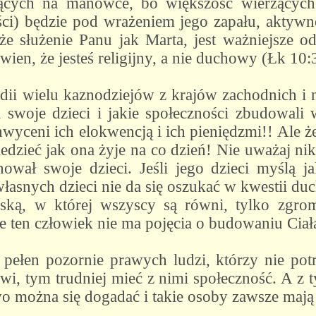
ących na manowce, bo większość wierzących 
ci) będzie pod wrażeniem jego zapału, aktywnoś
 że służenie Panu jak Marta, jest ważniejsze o
wien, że jesteś religijny, a nie duchowy (Łk 10:
i wielu kaznodziejów z krajów zachodnich i ni
 swoje dzieci i jakie społeczności zbudowali
wyceni ich elokwencją i ich pieniędzmi!! Ale ż
iedzieć jak ona żyje na co dzień! Nie uważaj 
ował swoje dzieci. Jeśli jego dzieci myślą jak
asnych dzieci nie da się oszukać w kwestii duch
erską, w której wszyscy są równi, tylko zgrom
e ten człowiek nie ma pojęcia o budowaniu Ciał
t pełen pozornie prawych ludzi, którzy nie pot
iwi, tym trudniej mieć z nimi społeczność. A z 
wo można się dogadać i takie osoby zawsze mają