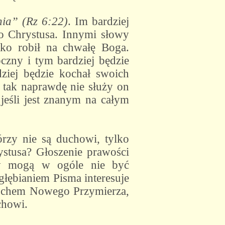
nia” (Rz 6:22)
. Im bardziej
wo Chrystusa. Innymi słowy
tko robił na chwałę Boga.
oczny i tym bardziej będzie
ziej będzie kochał swoich
 tak naprawdę nie służy on
 jeśli jest znanym na całym
órzy nie są duchowi, tylko
ystusa? Głoszenie prawości
órzy mogą w ogóle nie być
głębianiem Pisma interesuje
 Duchem Nowego Przymierza,
chowi.