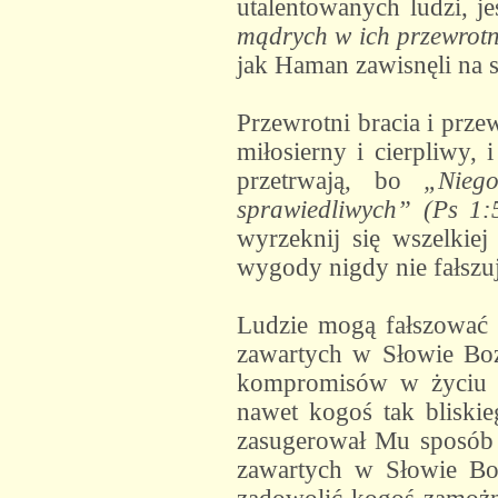
utalentowanych ludzi, je
mądrych w ich przewrotn
jak Haman zawisnęli na s
Przewrotni bracia i prz
miłosierny i cierpliwy, 
przetrwają, bo
„Nieg
sprawiedliwych” (Ps 1:
wyrzeknij się wszelkiej
wygody nigdy nie fałszu
Ludzie mogą fałszować
zawartych w Słowie Boż
kompromisów w życiu sw
nawet kogoś tak bliski
zasugerował Mu sposób 
zawartych w Słowie Boż