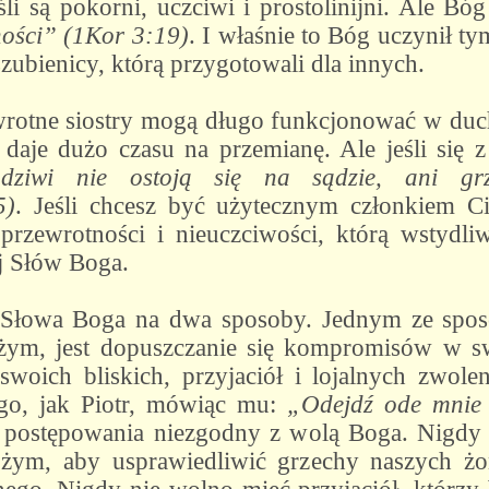
śli są pokorni, uczciwi i prostolinijni. Ale Bóg
ości” (1Kor 3:19)
. I właśnie to Bóg uczynił t
zubienicy, którą przygotowali dla innych.
ewrotne siostry mogą długo funkcjonować w du
i daje dużo czasu na przemianę. Ale jeśli się z
odziwi nie ostoją się na sądzie, ani gr
5)
. Jeśli chcesz być użytecznym członkiem Ci
 przewrotności i nieuczciwości, którą wstydli
j Słów Boga.
 Słowa Boga na dwa sposoby. Jednym ze spos
ym, jest dopuszczanie się kompromisów w s
oich bliskich, przyjaciół i lojalnych zwolen
ego, jak Piotr, mówiąc mu:
„Odejdź ode mnie 
postępowania niezgodny z wolą Boga. Nigdy 
ym, aby usprawiedliwić grzechy naszych żon