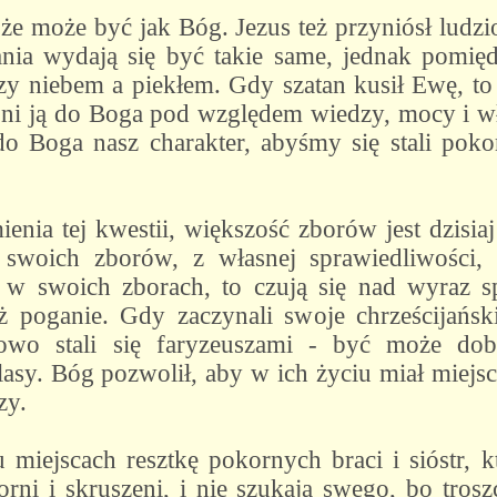
że może być jak Bóg. Jezus też przyniósł ludz
nia wydają się być takie same, jednak pomięd
dzy niebem a piekłem. Gdy szatan kusił Ewę, to
i ją do Boga pod względem wiedzy, mocy i wł
o Boga nasz charakter, abyśmy się stali poko
nia tej kwestii, większość zborów jest dzisiaj
swoich zborów, z własnej sprawiedliwości,
 w swoich zborach, to czują się nad wyraz sp
ż poganie. Gdy zaczynali swoje chrześcijańskie
wo stali się faryzeuszami - być może dobrz
asy. Bóg pozwolił, aby w ich życiu miał miejs
zy.
miejscach resztkę pokornych braci i sióstr, 
orni i skruszeni, i nie szukają swego, bo tros