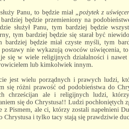
 służy Panu, to będzie miał
„pożytek z uświęce
 bardziej będzie przemieniony na podobieńst
dzie służył Panu, tym bardziej będzie wszys
ny, tym bardziej będzie się starał być niewid
 bardziej będzie miał czyste myśli, tym bard
eś postawy nie wykazują owoców uświęcenia, to
je się w wiele religijnych działalności i nawet
drowicielem lub kimkolwiek innym.
ie jest wielu porządnych i prawych ludzi, kt
zym się różni prawość od podobieństwa do Chr
h chrześcijan ale i religijnych ludzi, kt
niem się do Chrystusa!! Ludzi pochłoniętych z
ie z Pismem, ale ci, którzy zostali napełnieni
o Chrystusa i tylko tacy stają się prawdziwie du