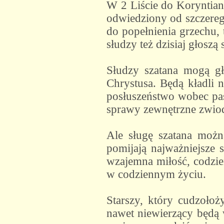
W 2 Liście do Koryntian
odwiedziony od szczereg
do popełnienia grzechu, 
słudzy też dzisiaj głosz
Słudzy szatana mogą gł
Chrystusa. Będą kładli n
posłuszeństwo wobec past
sprawy zewnętrzne zwiod
Ale sługę szatana możn
pomijają najważniejsze s
wzajemna miłość, codzie
w codziennym życiu.
Starszy, który cudzoło
nawet niewierzący będą w