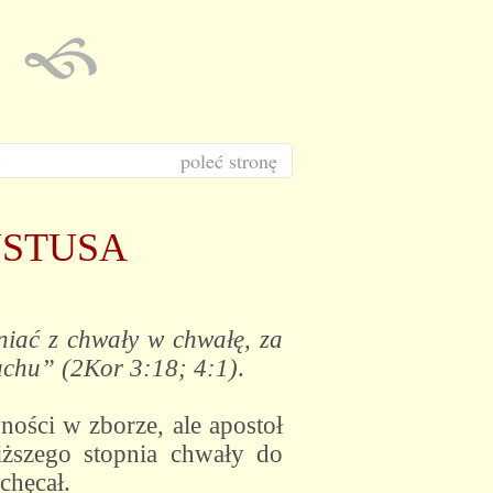
poleć stronę
YSTUSA
niać z chwały w chwałę, za
chu” (2Kor 3:18; 4:1)
.
ości w zborze, ale apostoł
iższego stopnia chwały do
chęcał.