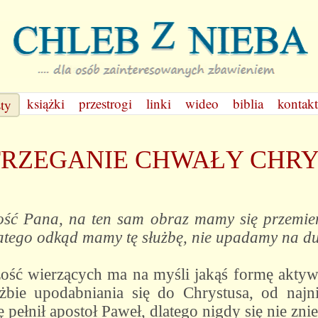
książki
przestrogi
linki
wideo
biblia
kontakt
sty
RZEGANIE CHWAŁY CHR
ość Pana, na ten sam obraz mamy się przemie
tego odkąd mamy tę służbę, nie upadamy na du
zość wierzących ma na myśli jakąś formę aktywn
żbie upodabniania się do Chrystusa, od najn
pełnił apostoł Paweł, dlatego nigdy się nie znie