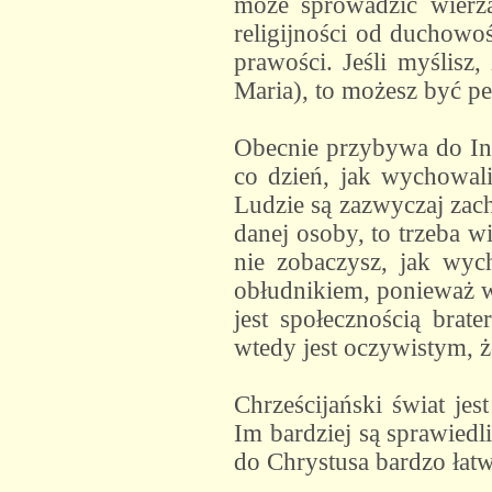
może sprowadzić wierz
religijności od duchowoś
prawości. Jeśli myślisz,
Maria), to możesz być pe
Obecnie przybywa do Indi
co dzień, jak wychowali
Ludzie są zazwyczaj zach
danej osoby, to trzeba w
nie zobaczysz, jak wych
obłudnikiem, ponieważ wł
jest społecznością brat
wtedy jest oczywistym, ż
Chrześcijański świat jes
Im bardziej są sprawiedl
do Chrystusa bardzo łat