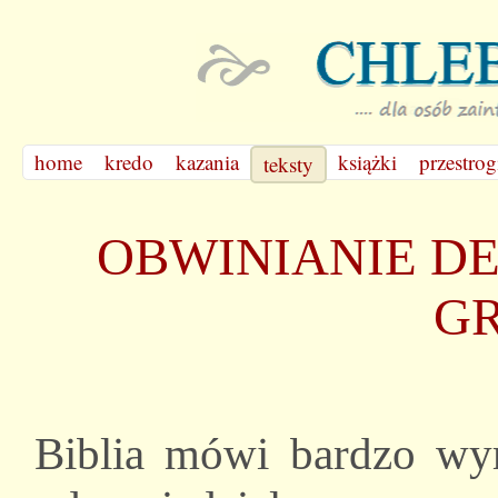
home
kredo
kazania
książki
przestrog
teksty
OBWINIANIE D
G
Biblia mówi bardzo wyra