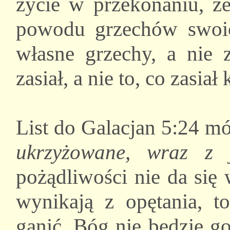
życie w przekonaniu, że
powodu grzechów swoic
własne grzechy, a nie 
zasiał, a nie to, co zasiał 
List do Galacjan 5:24 m
ukrzyżowane, wraz z 
pożądliwości nie da się 
wynikają z opętania, t
ganić. Bóg nie będzie go