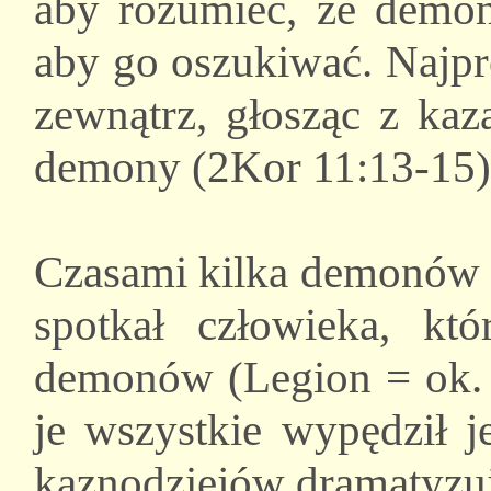
aby rozumieć, że demon
aby go oszukiwać. Najpr
zewnątrz, głosząc z kaz
demony (2Kor 11:13-15)
Czasami kilka demonów m
spotkał człowieka, kt
demonów (Legion = ok. 
je wszystkie wypędził j
kaznodziejów dramatyzuj