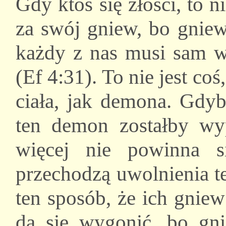
Gdy ktoś się złości, to
za swój gniew, bo gniew 
każdy z nas musi sam w
(Ef 4:31). To nie jest c
ciała, jak demona. Gdy
ten demon zostałby wy
więcej nie powinna si
przechodzą uwolnienia t
ten sposób, że ich gnie
da się wygonić, bo gni