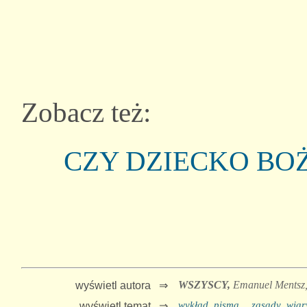
Zobacz też:
CZY DZIECKO BO
WSZYSCY,
Emanuel Mentsz
wyświetl autora ⇒
wykład_pisma
zasady_wiar
wyświetl temat ⇒