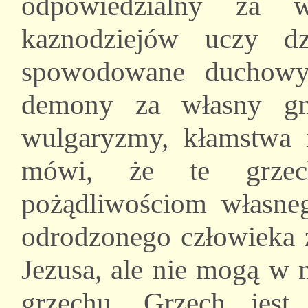
odpowiedzialny za w
kaznodziejów uczy dz
spowodowane duchowy
demony za własny gni
wulgaryzmy, kłamstwa i
mówi, że te grzec
pożądliwościom własne
odrodzonego człowieka z
Jezusa, ale nie mogą w 
grzechu. Grzech jes