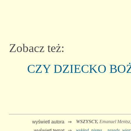
Zobacz też:
CZY DZIECKO BO
WSZYSCY,
Emanuel Mentsz
wyświetl autora ⇒
wykład_pisma
zasady_wiar
wyświetl temat ⇒