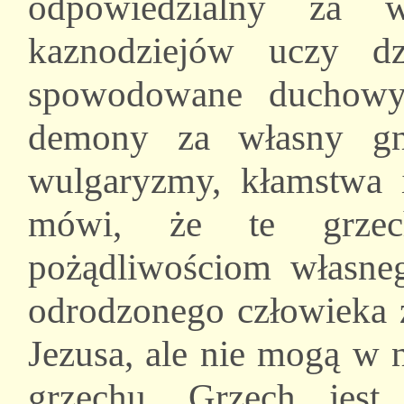
odpowiedzialny za w
kaznodziejów uczy dz
spowodowane duchowy
demony za własny gni
wulgaryzmy, kłamstwa i
mówi, że te grzec
pożądliwościom własne
odrodzonego człowieka z
Jezusa, ale nie mogą w 
grzechu. Grzech jes