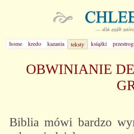
home
kredo
kazania
książki
przestrog
teksty
OBWINIANIE D
G
Biblia mówi bardzo wyra