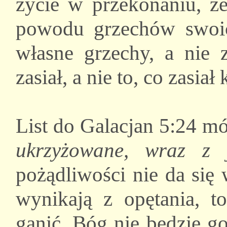
życie w przekonaniu, że
powodu grzechów swoic
własne grzechy, a nie 
zasiał, a nie to, co zasiał 
List do Galacjan 5:24 m
ukrzyżowane, wraz z 
pożądliwości nie da się 
wynikają z opętania, t
ganić. Bóg nie będzie go