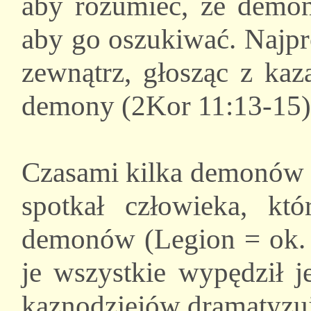
aby rozumieć, że demon
aby go oszukiwać. Najpr
zewnątrz, głosząc z kaz
demony (2Kor 11:13-15)
Czasami kilka demonów m
spotkał człowieka, kt
demonów (Legion = ok. 
je wszystkie wypędził j
kaznodziejów dramatyzuj