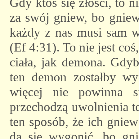
Gdy ktoś się złości, to
za swój gniew, bo gniew 
każdy z nas musi sam w
(Ef 4:31). To nie jest c
ciała, jak demona. Gdy
ten demon zostałby wy
więcej nie powinna si
przechodzą uwolnienia t
ten sposób, że ich gnie
da się wygonić, bo gni