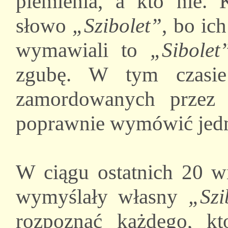
plemienia, a kto nie.
słowo
„Szibolet”
, bo ic
wymawiali to
„Sibolet
zgubę. W tym czasie
zamordowanych przez 
poprawnie wymówić jedne
W ciągu ostatnich 20 w
wymyślały własny
„Szi
rozpoznać każdego, k