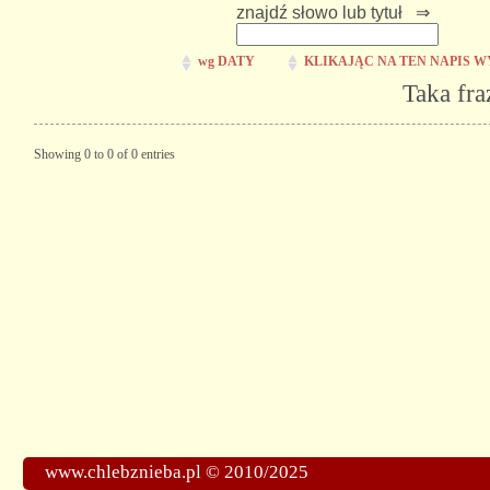
znajdź słowo lub tytuł ⇒
wg DATY
KLIKAJĄC NA TEN NAPIS W
Taka fra
Showing 0 to 0 of 0 entries
www.chlebznieba.pl © 2010/2025