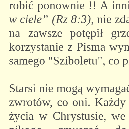
robić ponownie !! A in
w ciele” (Rz 8:3)
, nie zd
na zawsze potępił grz
korzystanie z Pisma wyn
samego "Sziboletu", co 
Starsi nie mogą wymagać
zwrotów, co oni. Każdy
życia w Chrystusie, we