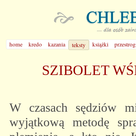
home
kredo
kazania
książki
przestrog
teksty
SZIBOLET W
W czasach sędziów mi
wyjątkową metodę spra