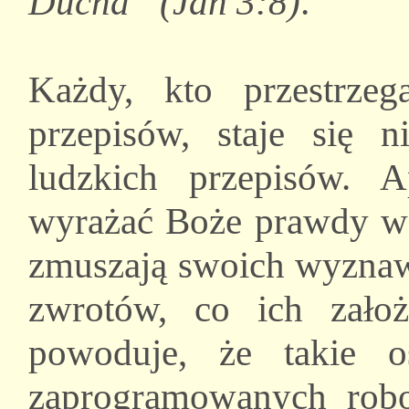
Ducha” (Jan 3:8)
.
Każdy, kto przestrzeg
przepisów, staje się n
ludzkich przepisów. 
wyrażać Boże prawdy w 
zmuszają swoich wyznaw
zwrotów, co ich założy
powoduje, że takie 
zaprogramowanych robot