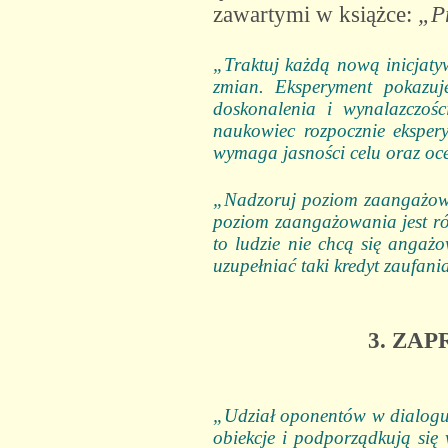
zawartymi w książce:
„P
„Traktuj każdą nową inicjaty
zmian. Eksperyment pokazuje
doskonalenia i wynalazczości
naukowiec rozpocznie ekspery
wymaga jasności celu oraz oce
„Nadzoruj poziom zaangażowan
poziom zaangażowania jest róż
to ludzie nie chcą się angaż
uzupełniać taki kredyt zaufania
3. ZA
„Udział oponentów w dialogu, 
obiekcje i podporządkują się