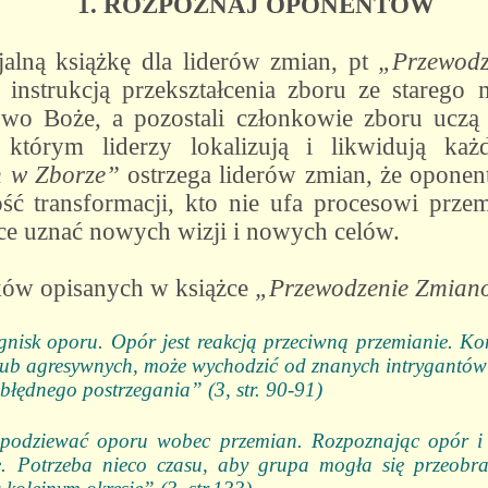
1. ROZPOZNAJ OPONENTÓW
alną książkę dla liderów zmian, pt
„Przewod
ą instrukcją przekształcenia zboru ze stareg
owo Boże, a pozostali członkowie zboru uczą
tórym liderzy lokalizują i likwidują każ
 w Zborze”
ostrzega liderów zmian, że oponent
ć transformacji, kto nie ufa procesowi prze
hce uznać nowych wizji i nowych celów.
oków opisanych w książce
„Przewodzenie Zmian
gnisk oporu. Opór jest reakcją przeciwną przemianie. Ko
ub agresywnych, może wychodzić od znanych intrygantów 
błędnego postrzegania” (3, str. 90-91)
spodziewać oporu wobec przemian. Rozpoznając opór i
iłę. Potrzeba nieco czasu, aby grupa mogła się przeob