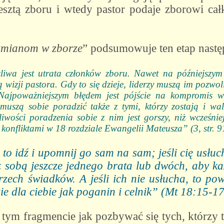
resztą zboru i wtedy pastor podaje zborowi cał
zmianom w zborze
” podsumowuje ten etap nastę
wa jest utrata członków zboru. Nawet na późniejszym e
 wizji pastora. Gdy to się dzieje, liderzy muszą im pozwoli
Najpoważniejszym błędem jest pójście na kompromis w
uszą sobie poradzić także z tymi, którzy zostają i wal
iwości poradzenia sobie z nim jest gorszy, niż wcześnie
 konfliktami w 18 rozdziale Ewangelii Mateusza” (3, str. 9
, to idź i upomnij go sam na sam; jeśli cię usłu
 z sobą jeszcze jednego brata lub dwóch, aby 
zech świadków. A jeśli ich nie usłucha, to pow
ie dla ciebie jak poganin i celnik” (Mt 18:15-17
ym fragmencie jak pozbywać się tych, którzy t