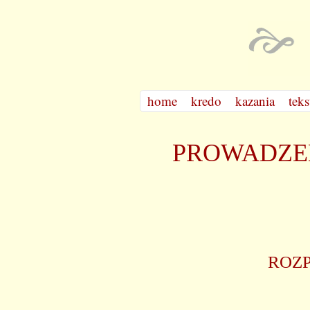
home
kredo
kazania
teks
PROWADZEN
ROZ