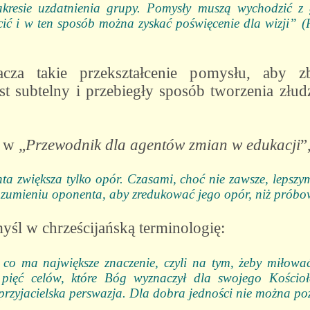
zakresie uzdatnienia grupy. Pomysły muszą wychodzić z
ć i w ten sposób można zyskać poświęcenie dla wizji” (R
cza takie przekształcenie pomysłu, aby z
t subtelny i przebiegły sposób tworzenia złud
 w „
Przewodnik dla agentów zmian w edukacji
”
ta zwiększa tylko opór. Czasami, choć nie zawsze, lepszy
rozumieniu oponenta, aby zredukować jego opór, niż prób
myśl w chrześcijańską terminologię:
co ma największe znaczenie, czyli na tym, żeby miłować
 pięć celów, które Bóg wyznaczył dla swojego Kościoł
rzyjacielska perswazja. Dla dobra jedności nie można pozw