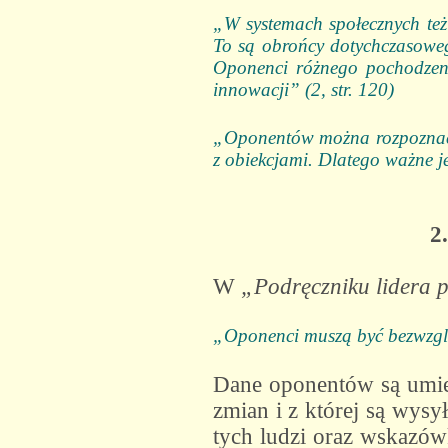
„W systemach społecznych też
To są obrońcy dotychczasoweg
Oponenci różnego pochodzeni
innowacji” (2, str. 120)
„Oponentów można rozpoznać d
z obiekcjami. Dlatego ważne je
2
W
„Podręczniku lidera p
„Oponenci muszą być bezwzglę
Dane oponentów są umi
zmian i z której są wysy
tych ludzi oraz wskazów