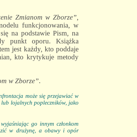
zenie Zmianom w Zborze”
,
o modelu funkcjonowania, w
 się na podstawie Pism, na
dy punkt oporu. Książka
em jest każdy, kto poddaje
mian, kto krytykuje metody
om w Zborze”
.
nfrontacja może się przejawiać w
lub lojalnych popleczników, jako
 wyjaśniając go innym członkom
razić w drużynę, a obawy i opór