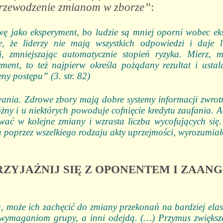
rzewodzenie zmianom w zborze”
:
wę jako eksperyment, bo ludzie są mniej oporni wobec e
, że liderzy nie mają wszystkich odpowiedzi i daje 
, zmniejszając automatycznie stopień ryzyka. Mierz, m
ment, to też najpierw określa pożądany rezultat i usta
ny postępu” (3. str. 82)
ia. Zdrowe zbory mają dobre systemy informacji zwrotn
ny i u niektórych powoduje cofnięcie kredytu zaufania. A 
ować w kolejne zmiany i wzrasta liczba wycofujących się
 poprzez wszelkiego rodzaju akty uprzejmości, wyrozumiałośc
PRZYJAŹNIJ SIĘ Z OPONENTEM I ZAAN
może ich zachęcić do zmiany przekonań na bardziej elast
 wymaganiom grupy, a inni odejdą. (…) Przymus zwiększa