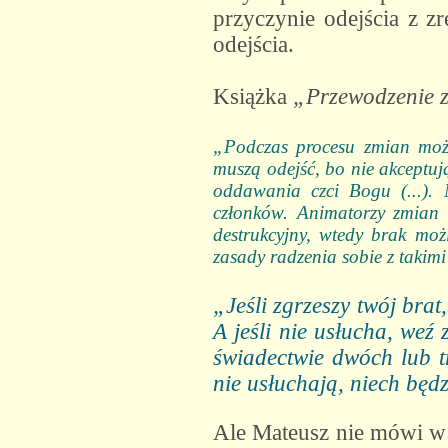
przyczynie odejścia z z
odejścia.
Książka
„Przewodzenie 
„Podczas procesu zmian możli
muszą odejść, bo nie akceptują
oddawania czci Bogu (...). 
członków. Animatorzy zmian m
destrukcyjny, wtedy brak możl
zasady radzenia sobie z takimi
„Jeśli zgrzeszy twój brat
A jeśli nie usłucha, weź
świadectwie dwóch lub tr
nie usłuchają, niech będz
Ale Mateusz nie mówi w t