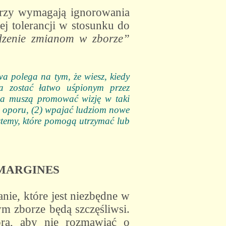
tórzy wymagają ignorowania
ej tolerancji w stosunku do
zenie zmianom w zborze”
wa polega na tym, że wiesz, kiedy
a zostać łatwo uśpionym przez
nia muszą promować wizję w taki
go oporu, (2) wpajać ludziom nowe
ystemy, które pomogą utrzymać lub
MARGINES
nie, które jest niezbędne w
m zborze będą szczęśliwsi.
ora, aby nie rozmawiać o