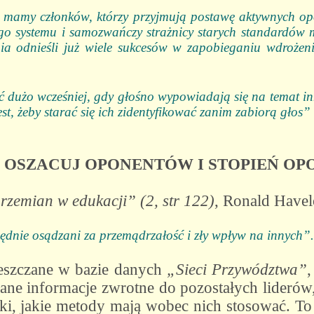
 mamy członków, którzy przyjmują postawę aktywnych op
o systemu i samozwańczy strażnicy starych standardów m
a odnieśli już wiele sukcesów w zapobieganiu wdrożen
użo wcześniej, gdy głośno wypowiadają się na temat inn
st, żeby starać się ich zidentyfikować zanim zabiorą głos” 
. OSZACUJ OPONENTÓW I STOPIEŃ OP
rzemian w edukacji” (2, str 122)
, Ronald Havel
dnie osądzani za przemądrzałość i zły wpływ na innych”.
eszczane w bazie danych
„Sieci Przywództwa”
,
łane informacje zwrotne do pozostałych lideró
ki, jakie metody mają wobec nich stosować. To 