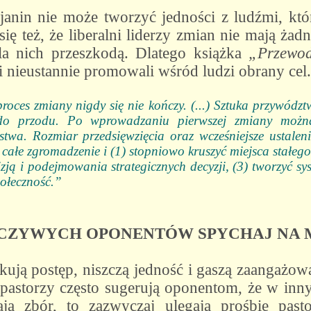
ijanin nie może tworzyć jedności z ludźmi, k
ę też, że liberalni liderzy zmian nie mają żadn
dla nich przeszkodą. Dlatego książka
„Przewod
 i nieustannie promowali wśród ludzi obrany cel.
roces zmiany nigdy się nie kończy. (...) Sztuka przywództ
 do przodu. Po wprowadzaniu pierwszej zmiany możn
stwa. Rozmiar przedsięwzięcia oraz wcześniejsze ustale
 całe zgromadzenie i (1) stopniowo kruszyć miejsca stałe
izją i podejmowania strategicznych decyzji, (3) tworzyć s
ołeczność.”
RCZYWYCH OPONENTÓW SPYCHAJ NA 
ją postęp, niszczą jedność i gaszą zaangażowa
 pastorzy często sugerują oponentom, że w inny
ją zbór, to zazwyczaj ulegają prośbie past