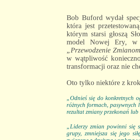
Bob Buford wydał specj
która jest przetestowan
którym starsi głoszą Sł
model Nowej Ery, w k
„Przewodzenie Zmianom
w wątpliwość koniecznoś
transformacji oraz nie c
Oto tylko niektóre z kr
„Odnieś się do konkretnych o
różnych formach, pasywnych l
rezultat zmiany przekonań lub 
„Liderzy zmian powinni się 
grupy, zmniejsza się jego s