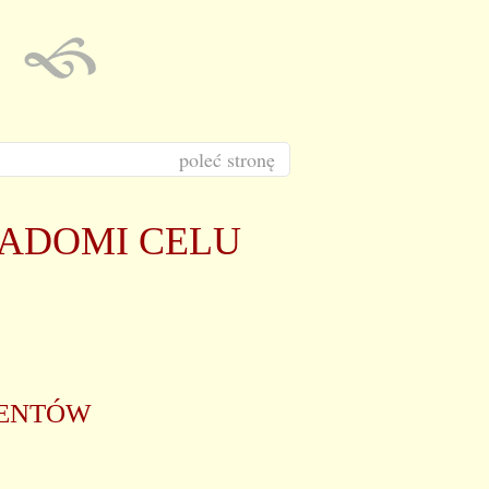
poleć stronę
IADOMI CELU
NENTÓW