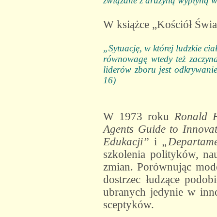
związane z drużyną wypłyną w 
W książce „Kościół Świa
„Sytuację, w której ludzkie c
równowagę wtedy też zaczyna
liderów zboru jest odkrywanie
16)
W 1973 roku
Ronald 
Agents Guide to Innovat
Edukacji”
i
„Departame
szkolenia polityków, n
zmian. Porównując mod
dostrzec łudzące podob
ubranych jedynie w inne
sceptyków.