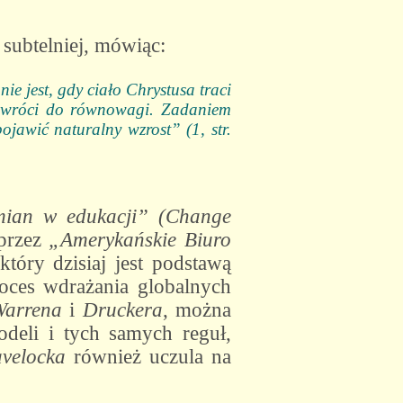
subtelniej, mówiąc:
e jest, gdy ciało Chrystusa traci
o wróci do równowagi. Zadaniem
ojawić naturalny wzrost” (1, str.
mian w edukacji” (Change
 przez
„Amerykańskie Biuro
 który dzisiaj jest podstawą
oces wdrażania globalnych
Warrena
i
Druckera
, można
deli i tych samych reguł,
velocka
również uczula na