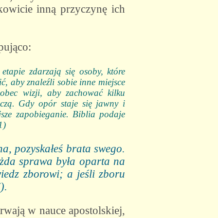
kowicie inną przyczynę ich
pująco:
tapie zdarzają się osoby, które
ć, aby znaleźli sobie inne miejsce
obec wizji, aby zachować kilku
czą. Gdy opór staje się jawny i
jsze zapobieganie. Biblia podaje
1)
cha, pozyskałeś brata swego.
każda sprawa była oparta na
iedz zborowi; a jeśli zboru
).
rwają w nauce apostolskiej,