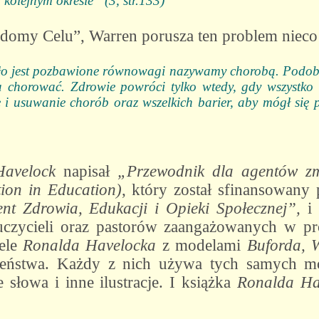
kolejnym okresie” (3, str.133)
domy Celu”, Warren porusza ten problem nieco 
iało jest pozbawione równowagi nazywamy chorobą. Podobni
 chorować. Zdrowie powróci tylko wtedy, gdy wszystk
 i usuwanie chorób oraz wszelkich barier, aby mógł się p
Havelock
napisał
„Przewodnik dla agentów z
ion in Education)
, który został sfinansowany
nt Zdrowia, Edukacji i Opieki Społecznej”,
i
auczycieli oraz pastorów zaangażowanych w pr
ele
Ronalda Havelocka
z modelami
Buforda, 
ieństwa. Każdy z nich używa tych samych mo
 słowa i inne ilustracje. I książka
Ronalda Ha