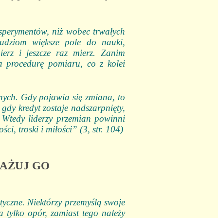
ksperymentów, niż wobec trwałych
ludziom większe pole do nauki,
ierz i jeszcze raz mierz. Zanim
la procedurę pomiaru, co z kolei
ych. Gdy pojawia się zmiana, to
gdy kredyt zostaje nadszarpnięty,
. Wtedy liderzy przemian powinni
i, troski i miłości” (3, str. 104)
GAŻUJ GO
yczne. Niektórzy przemyślą swoje
 tylko opór, zamiast tego należy