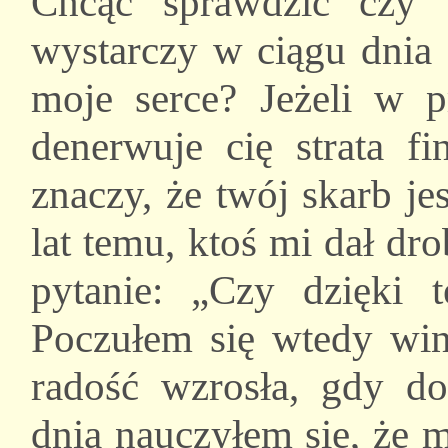
Chcąc sprawdzić czy w
wystarczy w ciągu dnia 
moje serce? Jeżeli w p
denerwuje cię strata fi
znaczy, że twój skarb je
lat temu, ktoś mi dał dr
pytanie: „Czy dzięki 
Poczułem się wtedy wi
radość wzrosła, gdy do
dnia nauczyłem się, że 