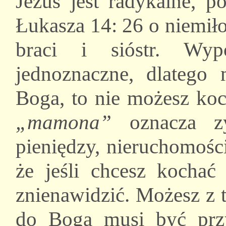
Jezus jest radykalne, p
Łukasza 14: 26 o niemiło
braci i sióstr. Wyp
jednoznaczne, dlatego 
Boga, to nie możesz ko
„mamona”
oznacza zy
pieniędzy, nieruchomości
że jeśli chcesz kochać
znienawidzić. Możesz z t
do Boga musi być przy