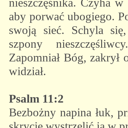
nieszczęśnika. Czyha w 
aby porwać ubogiego. Po
swoją sieć. Schyla się
szpony nieszczęśli
Zapomniał Bóg, zakrył o
widział.
Psalm 11:2
Bezbożny napina łuk, pr
skrycie wystrzelić ją w 