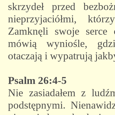
skrzydeł przed bezbo
nieprzyjaciółmi, któr
Zamknęli swoje serce o
mówią wyniośle, gdz
otaczają i wypatrują jakb
Psalm 26:4-5
Nie zasiadałem z ludź
podstępnymi. Nienawid