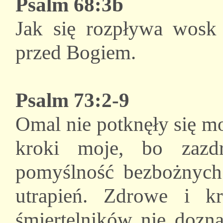
Psalm 68:3b
Jak się rozpływa wosk 
przed Bogiem.
Psalm 73:2-9
Omal nie potknęły się mo
kroki moje, bo zazd
pomyślność bezbożnych
utrapień. Zdrowe i kr
śmiertelników nie dozna