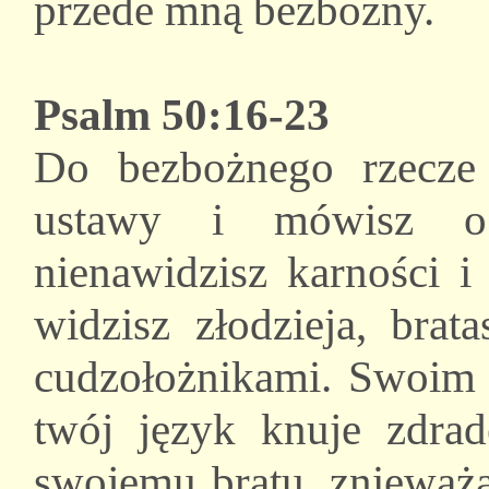
przede mną bezbożny.
Psalm 50:16-23
Do bezbożnego rzecze
ustawy i mówisz o
nienawidzisz karności 
widzisz złodzieja, brat
cudzołożnikami. Swoim 
twój język knuje zdrad
swojemu bratu, znieważa