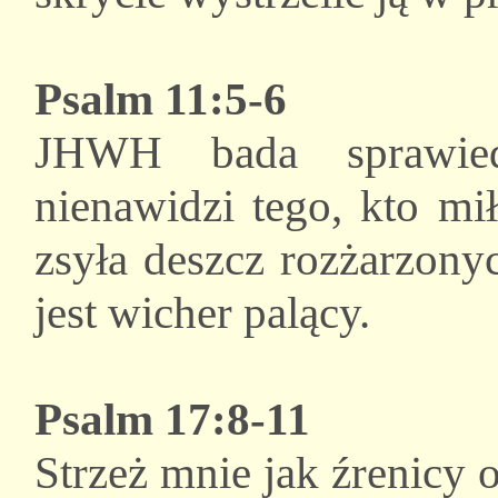
Psalm 11:5-6
JHWH bada sprawied
nienawidzi tego, kto mi
zsyła deszcz rozżarzonyc
jest wicher palący.
Psalm 17:8-11
Strzeż mnie jak źrenicy 