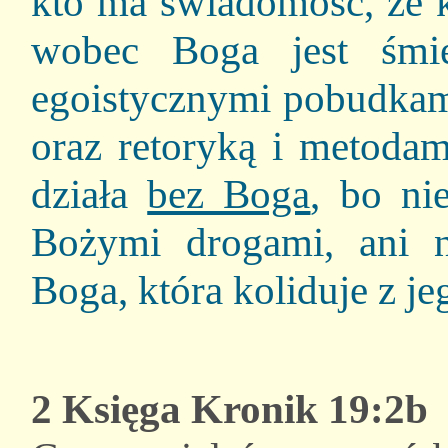
kto ma świadomość, że 
wobec Boga jest śmi
egoistycznymi pobudka
oraz retoryką i metodam
działa
bez Boga
, bo ni
Bożymi drogami, ani n
Boga, która koliduje z j
2 Księga Kronik 19:2b