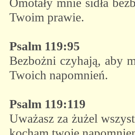
Omotały mnie sidła bezb
Twoim prawie.
Psalm 119:95
Bezbożni czyhają, aby m
Twoich napomnień.
Psalm 119:119
Uważasz za żużel wszyst
kocham twoje napomnien