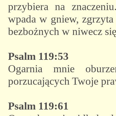
przybiera na znaczeni
wpada w gniew, zgrzyta 
bezbożnych w niwecz się
Psalm 119:53
Ogarnia mnie oburz
porzucających Twoje pr
Psalm 119:61