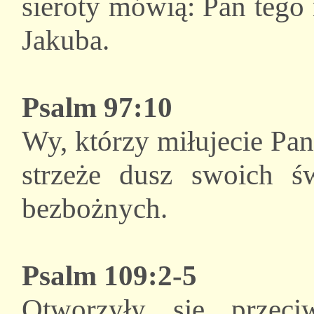
sieroty mówią: Pan tego 
Jakuba.
Psalm 97:10
Wy, którzy miłujecie Pan
strzeże dusz swoich ś
bezbożnych.
Psalm 109:2-5
Otworzyły się przec