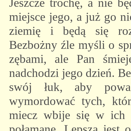
Jeszcze trochę, a nie b
miejsce jego, a już go n
ziemię i będą się ro
Bezbożny źle myśli o sp
zębami, ale Pan śmiej
nadchodzi jego dzień. Be
swój łuk, aby powal
wymordować tych, któr
miecz wbije się w ich 
połamane. Lepsza jest o