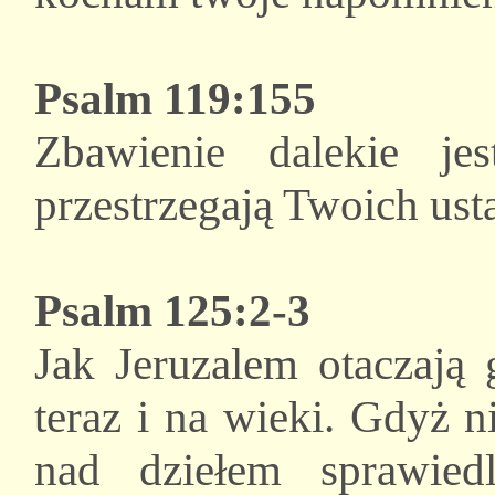
Psalm 119:155
Zbawienie dalekie j
przestrzegają Twoich ust
Psalm 125:2-3
Jak Jeruzalem otaczają 
teraz i na wieki. Gdyż 
nad dziełem sprawied