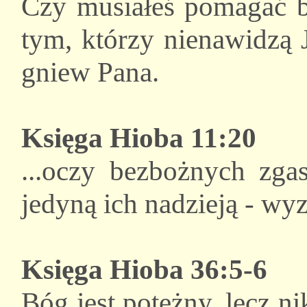
Czy musiałeś pomagać 
tym, którzy nienawidzą 
gniew Pana.
Księga Hioba 11:20
...oczy bezbożnych zgas
jedyną ich nadzieją - wy
Księga Hioba 36:5-6
Bóg jest potężny, lecz ni