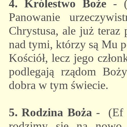
4. Królestwo Boże
- (
Panowanie urzeczywis
Chrystusa, ale już teraz
nad tymi, którzy są Mu p
Kościół, lecz jego czło
podlegają rządom Boż
dobra w tym świecie.
5. Rodzina Boża
- (Ef 
rodzimy się na nowo 