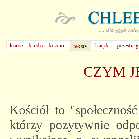
home
kredo
kazania
książki
przestrog
teksty
CZYM J
Kościół to "społeczność
którzy pozytywnie odp