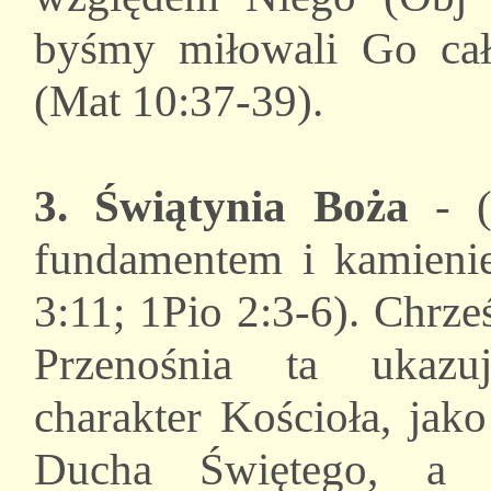
byśmy miłowali Go ca
(Mat 10:37-39).
3. Świątynia Boża
- (1
fundamentem i kamieni
3:11; 1Pio 2:3-6). Chrz
Przenośnia ta ukazu
charakter Kościoła, jak
Ducha Świętego, a c