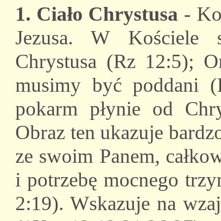
1. Ciało Chrystusa
- Ko
Jezusa. W Kościele s
Chrystusa (Rz 12:5); O
musimy być poddani (E
pokarm płynie od Chry
Obraz ten ukazuje bardzo
ze swoim Panem, całkowi
i potrzebę mocnego trzy
2:19). Wskazuje na wza