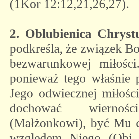
(1Kor 12:12,21,26,27).
2. Oblubienica Chrys
podkreśla, że związek B
bezwarunkowej miłości
ponieważ tego właśnie 
Jego odwiecznej miłości
dochować wiernoś
(Małżonkowi), być Mu 
względem Niego (Obj 