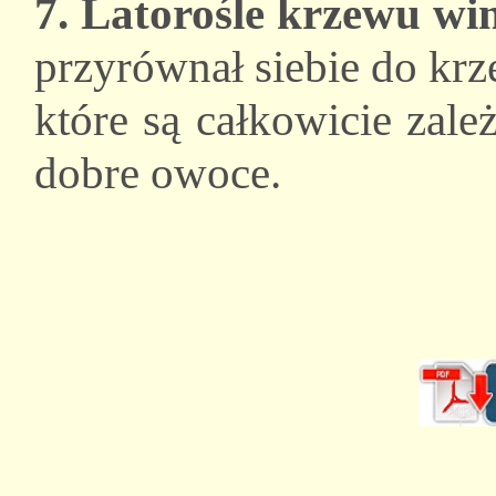
7. Latorośle krzewu wi
przyrównał siebie do krz
które są całkowicie zal
dobre owoce.