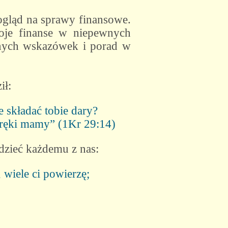
pogląd na sprawy finansowe.
oje finanse w niepewnych
ocnych wskazówek i porad w
ił:
 składać tobie dary?
j ręki mamy” (1Kr 29:14)
dzieć każdemu z nas:
 wiele ci powierzę;