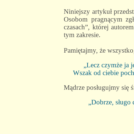
Niniejszy artykuł przeds
Osobom pragnącym zgłę
czasach”, której autore
tym zakresie.
Pamiętajmy, że wszystko,
„Lecz czymże ja j
Wszak od ciebie pocho
Mądrze posługujmy się ś
„Dobrze, sługo d