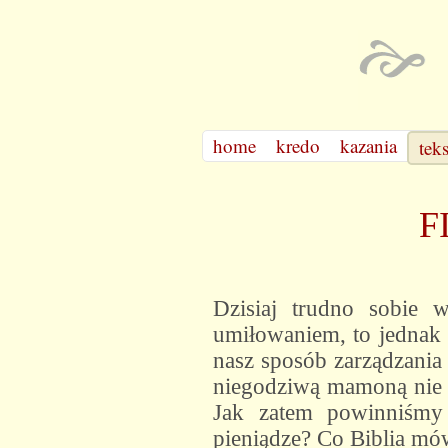
home
kredo
kazania
tek
F
Dzisiaj trudno sobie 
umiłowaniem, to jednak 
nasz sposób zarządzania 
niegodziwą mamoną nie o
Jak zatem powinniśmy 
pieniądze? Co Biblia mó