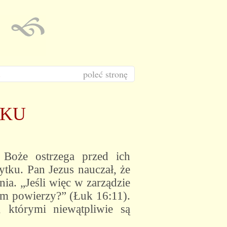
poleć stronę
SKU
 Boże ostrzega przed ich
tku. Pan Jezus nauczał, że
ia. „Jeśli więc w zarządzie
am powierzy?” (Łuk 16:11).
 którymi niewątpliwie są