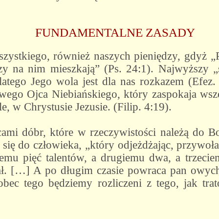
FUNDAMENTALNE ZASADY
zystkiego, również naszych pieniędzy, gdyż „Pa
órzy na nim mieszkają” (Ps. 24:1). Najwyższy
latego Jego wola jest dla nas rozkazem (Efez. 
awego Ojca Niebiańskiego, który zaspokaja wsz
 w Chrystusie Jezusie. (Filip. 4:19).
cami dóbr, które w rzeczywistości należą do 
ię do człowieka, „który odjeżdżając, przywołał
nemu pięć talentów, a drugiemu dwa, a trzec
ał. […] A po długim czasie powraca pan owych 
obec tego będziemy rozliczeni z tego, jak tr