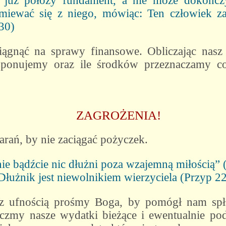
już położy fundament, a nie może dokończy
aśmiewać się z niego, mówiąc: Ten człowiek 
30)
gnąć na sprawy finansowe. Obliczając nasz b
ponujemy oraz ile środków przeznaczamy co
ZAGROŻENIA!
rań, by nie zaciągać pożyczek.
e bądźcie nic dłużni poza wzajemną miłością”
Dłużnik jest niewolnikiem wierzyciela (Przyp 22
, z ufnością prośmy Boga, by pomógł nam spła
zmy nasze wydatki bieżące i ewentualnie po