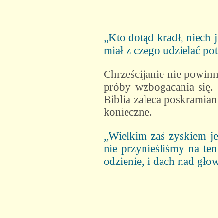
„Kto dotąd kradł, niech j
miał z czego udzielać po
Chrześcijanie nie powin
próby wzbogacania się. 
Biblia zaleca poskramian
konieczne.
„Wielkim zaś zyskiem j
nie przynieśliśmy na te
odzienie, i dach nad gło