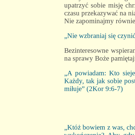
upatrzyć sobie misję ch
czasu przekazywać na ni
Nie zapominajmy również
„Nie wzbraniaj się czyni
Bezinteresowne wspieran
na sprawy Boże pamiętaj
„A powiadam: Kto sieje s
Każdy, tak jak sobie po
miłuje” (2Kor 9:6-7)
„Któż bowiem z was, chcą