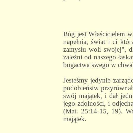
Bóg jest Właścicielem ws
napełnia, świat i ci kt
zamysłu woli swojej”, d
zależni od naszego łask
bogactwa swego w chwale,
Jesteśmy jedynie zarząd
podobieństw przyrównał s
swój majątek, i dał jed
jego zdolności, i odjech
(Mat. 25:14-15, 19). W
majątek.