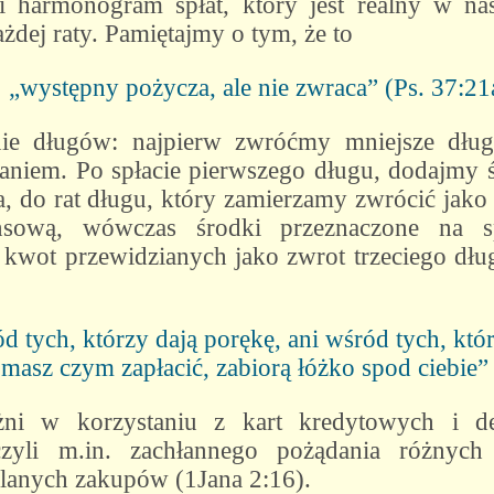
i harmonogram spłat, który jest realny w 
żdej raty. Pamiętajmy o tym, że to
„występny pożycza, ale nie zwraca” (Ps. 37:21
ie długów: najpierw zwróćmy mniejsze długi
iem. Po spłacie pierwszego długu, dodajmy śr
, do rat długu, który zamierzamy zwrócić jako 
ansową, wówczas środki przeznaczone na s
kwot przewidzianych jako zwrot trzeciego dłu
d tych, którzy dają porękę, ani wśród tych, któr
e masz czym zapłacić, zabiorą łóżko spod ciebie”
ni w korzystaniu z kart kredytowych i de
czyli m.in. zachłannego pożądania różnyc
lanych zakupów (1Jana 2:16).