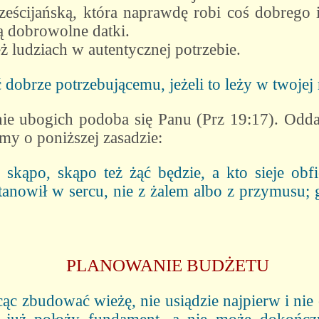
rześcijańską, która naprawdę robi coś dobrego 
ą dobrowolne datki.
 ludziach w autentycznej potrzebie.
ć dobrze potrzebującemu, jeżeli to leży w twojej
ie ubogich podoba się Panu (Prz 19:17). Odd
my o poniższej zasadzie:
kąpo, skąpo też żąć będzie, a kto sieje obfic
stanowił w sercu, nie z żalem albo z przymusu
PLANOWANIE BUDŻETU
c zbudować wieżę, nie usiądzie najpierw i nie