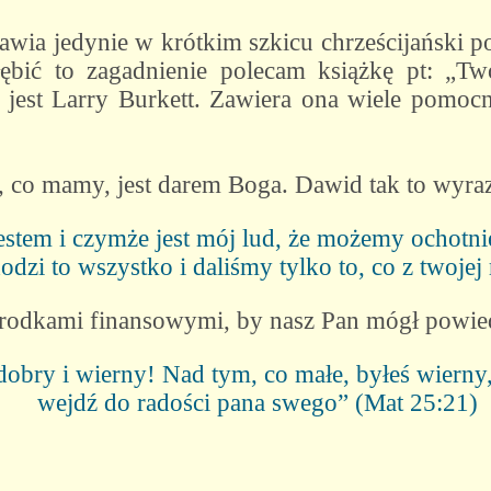
tawia jedynie w krótkim szkicu chrześcijański 
bić to zagadnienie polecam książkę pt: „Tw
m jest Larry Burkett. Zawiera ona wiele pom
 co mamy, jest darem Boga. Dawid tak to wyraz
estem i czymże jest mój lud, że możemy ochotnie
dzi to wszystko i daliśmy tylko to, co z twoje
rodkami finansowymi, by nasz Pan mógł powie
obry i wierny! Nad tym, co małe, byłeś wierny,
wejdź do radości pana swego” (Mat 25:21)