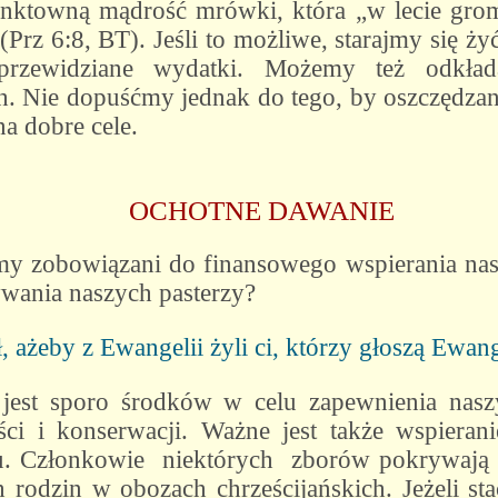
ynktowną mądrość mrówki, która „w lecie grom
Prz 6:8, BT). Jeśli to możliwe, starajmy się ż
eprzewidziane wydatki. Możemy też odkła
. Nie dopuśćmy jednak do tego, by oszczędzan
na dobre cele.
OCHOTNE DAWANIE
śmy zobowiązani do finansowego wspierania nasze
ywania naszych pasterzy?
ł, ażeby z Ewangelii żyli ci, którzy głoszą Ewan
jest sporo środków w celu zapewnienia na
ści i konserwacji. Ważne jest także wspieran
u. Członkowie niektórych zborów pokrywają n
 rodzin w obozach chrześcijańskich. Jeżeli st