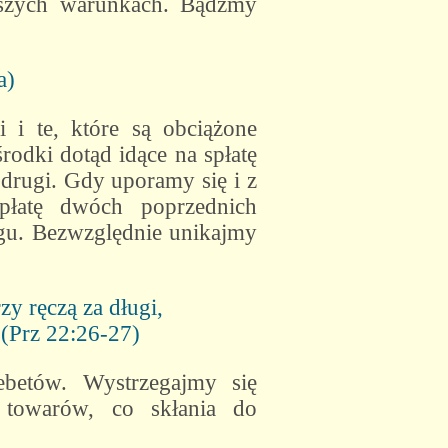
naszych warunkach. Bądźmy
a)
 i te, które są obciążone
odki dotąd idące na spłatę
drugi. Gdy uporamy się i z
płatę dwóch poprzednich
gu. Bezwzględnie unikajmy
zy ręczą za długi,
 (Prz 22:26-27)
betów. Wystrzegajmy się
h towarów, co skłania do