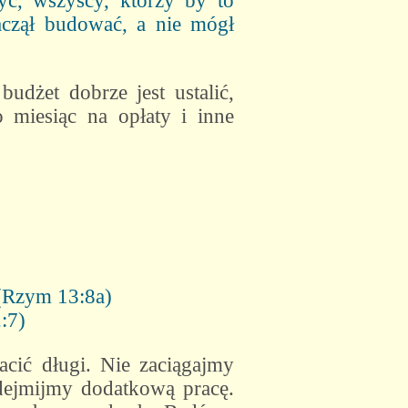
ć, wszyscy, którzy by to
zaczął budować, a nie mógł
udżet dobrze jest ustalić,
 miesiąc na opłaty i inne
 (Rzym 13:8a)
:7)
cić długi. Nie zaciągajmy
dejmijmy dodatkową pracę.