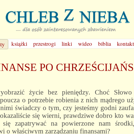
książki
przestrogi
linki
wideo
biblia
kontakt
sty
INANSE PO CHRZEŚCIJAŃ
wyobrazić życie bez pieniędzy. Choć Słowo
poucza o potrzebie robienia z nich mądrego uży
nimi świadczy o tym, czy jesteśmy godni zaufan
kazaliście się wierni, prawdziwe dobro kto w
się zapatrywać na powierzone nam środki,
wi o właściwym zarządzaniu finansami?