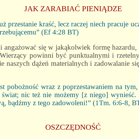
JAK ZARABIAĆ PIENIĄDZE
uż przestanie kraść, lecz raczej niech pracuje 
trzebującemu” (Ef 4:28 BT)
ni angażować się w jakąkolwiek formę hazardu, 
Wierzący powinni być punktualnymi i rzeteln
ie naszych dążeń materialnych i zadowalanie się
est pobożność wraz z poprzestawaniem na tym,
n świat; nic też nie możemy [z niego] wynieść.
wą, bądźmy z tego zadowoleni!” (1Tm. 6:6-8, B
OSZCZĘDNOŚĆ