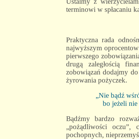
Ustalmy z wierzycielam
terminowi w spłacaniu ka
Praktyczna rada odnośn
najwyższym oprocentowan
pierwszego zobowiązania
drugą zaległością fin
zobowiązań dodajmy do 
żyrowania pożyczek.
„Nie bądź wśró
bo jeżeli ni
Bądźmy bardzo rozważ
„pożądliwości oczu”, 
pochopnych, nieprzemyś