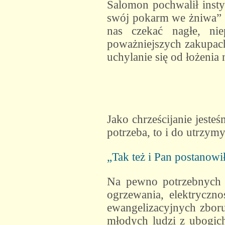
Salomon pochwalił inst
swój pokarm we żniwa” (
nas czekać nagłe, ni
poważniejszych zakupach
uchylanie się od łożenia 
Jako chrześcijanie jeste
potrzeba, to i do utrzym
„Tak też i Pan postanowi
Na pewno potrzebnych 
ogrzewania, elektryczno
ewangelizacyjnych zbor
młodych ludzi z ubogich