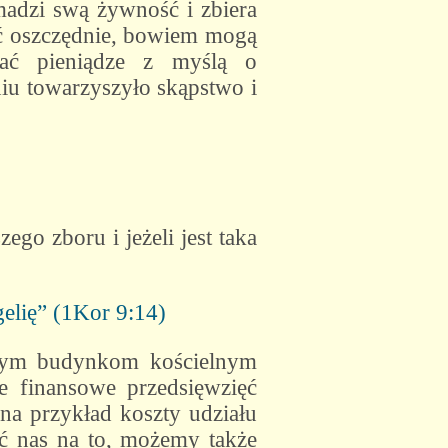
adzi swą żywność i zbiera
yć oszczędnie, bowiem mogą
dać pieniądze z myślą o
iu towarzyszyło skąpstwo i
go zboru i jeżeli jest taka
gelię” (1Kor 9:14)
szym budynkom kościelnym
ie finansowe przedsięwzięć
a przykład koszty udziału
ać nas na to, możemy także