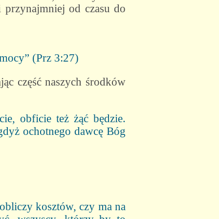
i przynajmniej od czasu do
 mocy” (Prz 3:27)
ając część naszych środków
ie, obficie też żąć będzie.
; gdyż ochotnego dawcę Bóg
 obliczy kosztów, czy ma na