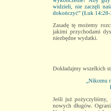
wykończenie? Aby gdy 
widzieli, nie zaczęli n
dokończyć” (Łuk 14:28-
Zasadę tę możemy rozcią
jakimi przychodami dys
niezbędne wydatki.
Dokładajmy wszelkich sta
„Nikomu ni
Jeśli już pożyczyliśmy
nowych długów. Ogranic