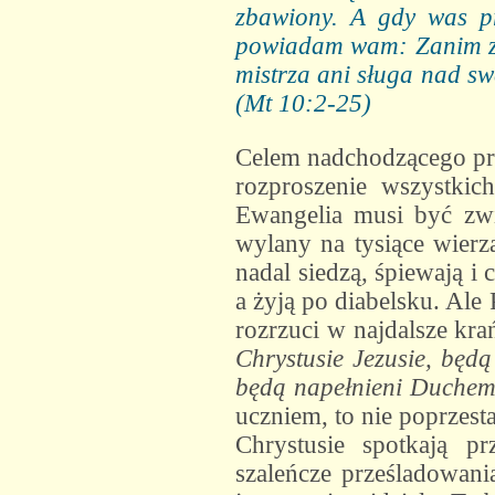
zbawiony. A gdy was pr
powiadam wam: Zanim zdąż
mistrza ani sługa nad sw
(Mt 10:2-25)
Celem nadchodzącego prz
rozproszenie wszystkic
Ewangelia musi być zwi
wylany na tysiące wierz
nadal siedzą, śpiewają i 
a żyją po diabelsku. Ale 
rozrzuci w najdalsze kra
Chrystusie Jezusie, będ
będą napełnieni Duchem
uczniem, to nie poprzest
Chrystusie spotkają pr
szaleńcze prześladowani