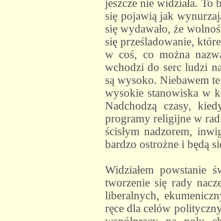
jeszcze nie widziała. To
się pojawią jak wynurzaj
się wydawało, że wolność 
się prześladowanie, któr
w coś, co można nazwa
wchodzi do serc ludzi n
są wysoko. Niebawem te z
wysokie stanowiska w ko
Nadchodzą czasy, kiedy
programy religijne w rad
ścisłym nadzorem, inwig
bardzo ostrożne i będą s
Widziałem powstanie ś
tworzenie się rady nacz
liberalnych, ekumeniczn
ręce dla celów polityczny