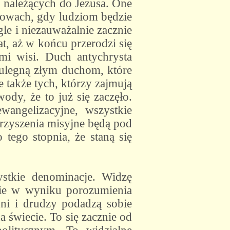
, należących do Jezusa. One
głowach, gdy ludziom będzie
gle i niezauważalnie zacznie
t, aż w końcu przerodzi się
i wisi. Duch antychrysta
 ulegną złym duchom, które
 także tych, którzy zajmują
dy, że to już się zaczęło.
wangelizacyjne, wszystkie
warzyszenia misyjne będą pod
tego stopnia, że staną się
stkie denominacje. Widzę
anie w wyniku porozumienia
dni i drudzy podadzą sobie
a świecie. To się zacznie od