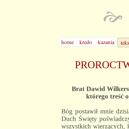
home
kredo
kazania
tek
PROROCTW
Brat Dawid Wilkerso
którego treść o
Bóg postawił mnie dzisi
Duch Święty poświadczy
wszystkich wierzących, k