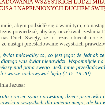
LADOWANIA WSZYSTKICH LUDZI MI
ZUSA I NAPEŁNIONYCH DUCHEM ŚWI
mnie, abym podzielił się z wami tym, co nastąp
Jezus powiedział, abyśmy oczekiwali zesłania 
a nas Duch Święty, że to Jezus obiecał moc z
, że nastąpi prześladowanie wszystkich prawdzi
 świat miłowałby to, co jest jego; że jednak ze 
 dlatego was świat nienawidzi. Wspomnijcie na 
większy nad pana swego. Jeśli mnie prześladowa
ali i wasze zachowywać będą (J 15:19-20)
dnia Jezusa:
ata i ojciec syna i powstaną dzieci przeciwko 
enawiści u wszystkich dla imienia mego, ale kto