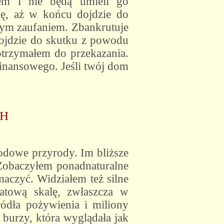
em i nie będą umieli go
ię, aż w końcu dojdzie do
nym zaufaniem. Zbankrutuje
 dojdzie do skutku z powodu
otrzymałem do przekazania.
finansowego. Jeśli twój dom
CH
odowe przyrody. Im bliższe
. Zobaczyłem ponadnaturalne
maczyć. Widziałem też silne
atową skalę, zwłaszcza w
ódła pożywienia i miliony
burzy, która wyglądała jak