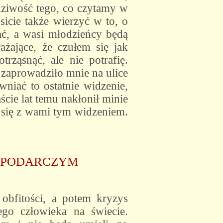
dziwość tego, co czytamy w
icie także wierzyć w to, o
ć, a wasi młodzieńcy będą
żające, że czułem się jak
ząsnąć, ale nie potrafię.
 zaprowadziło mnie na ulice
niać to ostatnie widzenie,
cie lat temu nakłonił minie
a się z wami tym widzeniem.
SPODARCZYM
obfitości, a potem kryzys
ego człowieka na świecie.