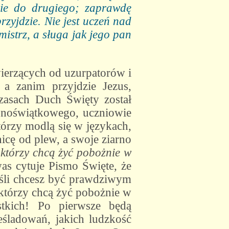
cie do drugiego; zaprawdę
zyjdzie. Nie jest uczeń nad
mistrz, a sługa jak jego pan
ierzących od uzurpatorów i
 a zanim przyjdzie Jezus,
zasach Duch Święty został
lonoświątkowego, uczniowie
którzy modlą się w językach,
nicę od plew, a swoje ziarno
którzy chcą żyć pobożnie w
was cytuje Pismo Święte, że
jeśli chcesz być prawdziwym
 którzy chcą żyć pobożnie w
ystkich! Po pierwsze będą
eśladowań, jakich ludzkość