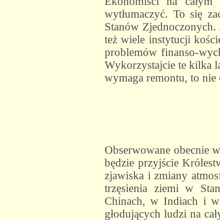
Ekonomiści na całym ś
wytłumaczyć. To się za
Stanów Zjednoczonych. Z
też wiele instytucji koś
problemów finanso-wych.
Wykorzystajcie te kilka 
wymaga remontu, to nie o
Obserwowane obecnie wie
będzie przyjście Królest
zjawiska i zmiany atmosf
trzęsienia ziemi w St
Chinach, w Indiach i w
głodujących ludzi na ca