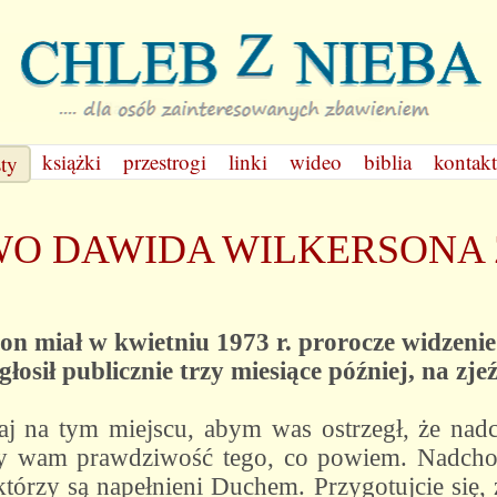
książki
przestrogi
linki
wideo
biblia
kontakt
sty
O DAWIDA WILKERSONA Z
n miał w kwietniu 1973 r. prorocze widzenie 
głosił publicznie trzy miesiące później, na zje
aj na tym miejscu, abym was ostrzegł, że nad
 wam prawdziwość tego, co powiem. Nadchod
tórzy są napełnieni Duchem. Przygotujcie się, 