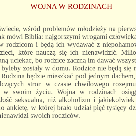
WOJNA W RODZINACH
wiecie, wśród problemów młodzieży na pierwsz
jak mówi Biblia: najgorszymi wrogami człowieka
ciw rodzicom i będą ich wydawać z niepohamow
zieci, które nauczą się ich nienawidzić. Mili
ą uciekać, bo rodzice zaczną im dawać wszyst
 byleby zostały w domu. Rodzice nie będą się na
 Rodzina będzie mieszkać pod jednym dachem, 
lczących stron w czasie chwilowego rozejmu
m w swoim życiu. Wojna w rodzinach osiąg
łość seksualna, niż alkoholizm i jakiekolwie
 ankietę, w której brało udział pięć tysięcy dz
nienawidzi swoich rodziców.