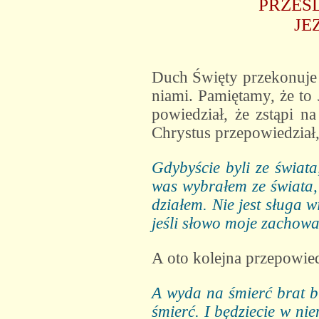
PRZEŚ
JE
Duch Święty przekonuje 
niami. Pamiętamy, że to 
powiedział, że zstąpi n
Chrystus przepowiedział
Gdybyście byli ze świata,
was wybrałem ze świata,
działem. Nie jest sługa 
jeśli słowo moje zachow
A oto kolejna przepowie­
A wyda na śmierć brat br
śmierć. I będziecie w ni