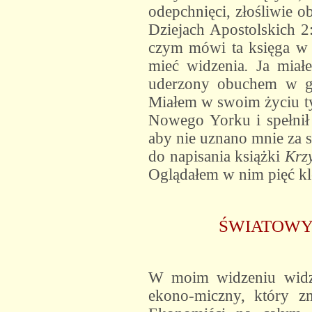
odepchnięci, złośliwie 
Dziejach Apostolskich 2
czym mówi ta księga w 
mieć widzenia
.
Ja miałe
uderzony obuchem w gło
Miałem w swoim życiu tyl
Nowego Yorku i spełnił 
aby nie uznano mnie za s
do napisania książki
Krzy
Oglądałem w nim pięć klę
ŚWIATOWY
W moim widzeniu widzia
ekono-miczny, który zm