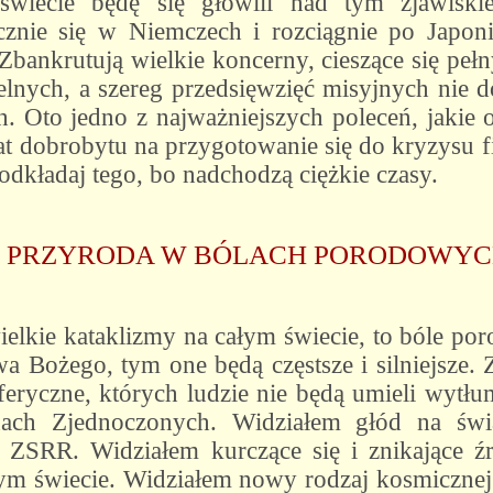
wiecie będę się głowili nad tym zjawiski
cznie się w Niemczech i rozciągnie po Japon
bankrutują wielkie koncerny, cieszące się peł
cielnych, a szereg przedsięwzięć misyjnych nie
 Oto jedno z najważniejszych poleceń, jakie 
lat dobrobytu na przygotowanie się do kryzysu 
dkładaj tego, bo nadchodzą ciężkie czasy.
PRZYRODA W BÓLACH PORODOWY
lkie kataklizmy na całym świecie, to bóle por
wa Bożego, tym one będą częstsze i silniejsze
eryczne, których ludzie nie będą umieli wytłu
anach Zjednoczonych. Widziałem głód na świ
 ZSRR. Widziałem kurczące się i znikające źr
łym świecie. Widziałem nowy rodzaj kosmicznej 