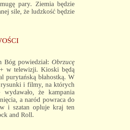
smugę pary. Ziemia będzie
ej sile, że ludzkość będzie
WOŚCI
 Bóg powiedział:
Obrzucę
+ w telewizji. Kioski będą
l purytańską błahostką. W
ysunki i filmy, na których
ię wydawało, że kampania
nięcia, a naród powraca do
 i szatan opluje kraj ten
ck and Roll.