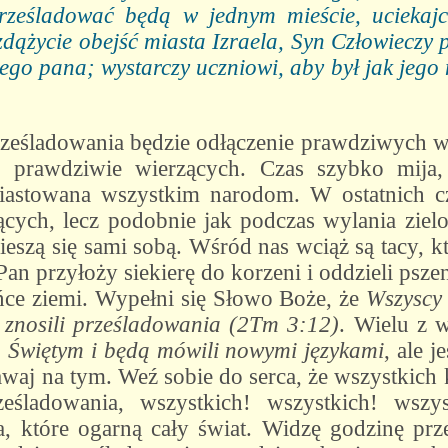
ześladować będą w jednym mieście, uciekaj
ycie obejść miasta Izraela, Syn Człowieczy pr
ego pana; wystarczy uczniowi, aby był jak jego 
eśladowania będzie odłączenie prawdziwych w
h prawdziwie wierzących. Czas szybko mija,
astowana wszystkim narodom. W ostatnich c
ących, lecz podobnie jak podczas wylania zie
cieszą się sami sobą. Wśród nas wciąż są tacy, 
Pan przyłoży siekierę do korzeni i oddzieli psze
ńce ziemi. Wypełni się Słowo Boże, że
Wszyscy 
ą znosili prześladowania (2Tm 3:12)
. Wielu z 
 Świętym i będą mówili nowymi językami
, ale 
awaj na tym. Weź sobie do serca, że wszystkich
ześladowania, wszystkich! wszystkich! wsz
a, które ogarną cały świat. Widzę godzinę prz