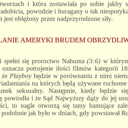
stworzach i która zostawiała po sobie jakby 
adobicia, powodzie i huragany o tak niespotykan
at jest oblężony przez nadprzyrodzone siły.
LANIE AMERYKI BRUDEM OBRZYDLI
ci spełni się proroctwo Nahuma
(3:6)
w którym
 oznacza potrojenie ilości filmów kategorii 18
, że
Playboy
będzie w porównaniu z nimi niema
wiadamiania na których będą używane ruchome r
unek seksualny. Następnie, kiedy będzie s
ię powiodła i że Sąd Najwyższy dąży do jej usu
i, to nagle otworzą się tamy hamujące zalew
, podobnie jak było w dniach, gdy powstawał Ro