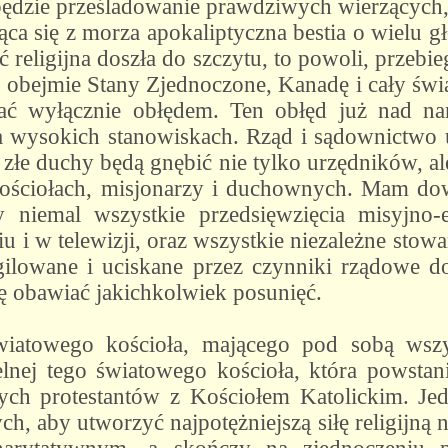
 będzie prześladowanie prawdziwych wierzących
ąca się z morza apokaliptyczna bestia o wielu 
religijna doszła do szczytu, to powoli, przebie
e obejmie Stany Zjednoczone, Kanadę i cały świa
ć wyłącznie obłędem. Ten obłęd już nad nam
a wysokich stanowiskach. Rząd i sądownictwo
łe duchy będą gnębić nie tylko urzędników, ale
ściołach, misjonarzy i duchownych. Mam dowo
 niemal wszystkie przedsięwzięcia misyjno-e
iu i w telewizji, oraz wszystkie niezależne sto
ilowane i uciskane przez czynniki rządowe do 
ię obawiać jakichkolwiek posunięć.
wiatowego kościoła, mającego pod sobą wszy
elnej tego światowego kościoła, która powst
ych protestantów z Kościołem Katolickim. Je
ch, aby utworzyć najpotężniejszą siłę religijną n