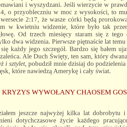
obmawiani i wyszydzani. Jeśli wierzycie w praw
:4, o przyobleczniu w moc z wysokości, to mus
wersecie 2:17, że wasze córki będą prorokowa
m w kwietniu widzenie, które było tak przera
wę. Od trzech miesięcy staram się z tego otr
ko dwa widzenia. Pierwsze piętnaście lat temu
się każdy jego szczegół. Bardzo się bałem ujaw
zaleńca. Ale Duch Święty, ten sam, który dwanaś
ż i sztylet
, pobudził mnie dzisiaj do podzieleni
sk, które nawiedzą Amerykę i cały świat.
 KRYZYS WYWOŁANY CHAOSEM GO
łem jeszcze najwyżej kilka lat dobrobytu i 
ieni dotychczasowe życie każdego pracując