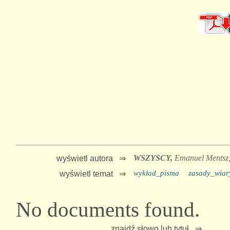
WSZYSCY,
Emanuel Mentsz
wyświetl autora ⇒
wykład_pisma
zasady_wiar
wyświetl temat ⇒
No documents found.
znajdź słowo lub tytuł ⇒