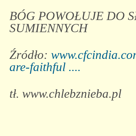
BÓG POWOŁUJE DO S
SUMIENNYCH
Źródło:
www.cfcindia.co
are-faithful ....
tł. www.chlebznieba.pl