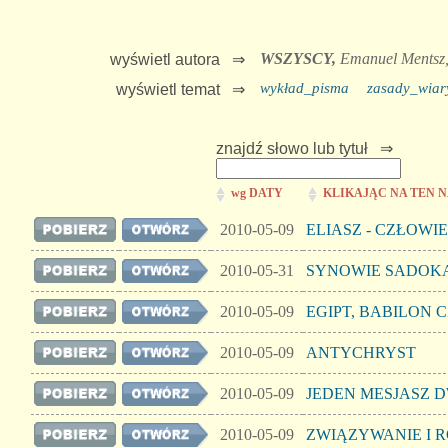
WSZYSCY,
Emanuel Mentsz
wyświetl autora ⇒
wykład_pisma
zasady_wiar
wyświetl temat ⇒
znajdź słowo lub tytuł ⇒
wg DATY
KLIKAJĄC NA TEN 
2010-05-09
ELIASZ - CZŁOWI
2010-05-31
SYNOWIE SADOK
2010-05-09
EGIPT, BABILON 
2010-05-09
ANTYCHRYST
2010-05-09
JEDEN MESJASZ D
2010-05-09
ZWIĄZYWANIE I 