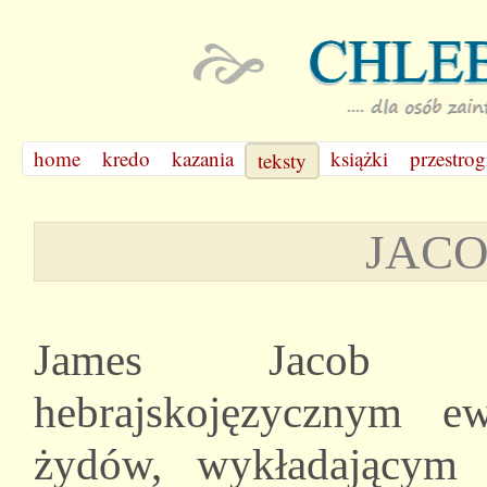
home
kredo
kazania
książki
przestrog
teksty
JACO
James Jacob P
hebrajskojęzycznym ew
żydów, wykładający