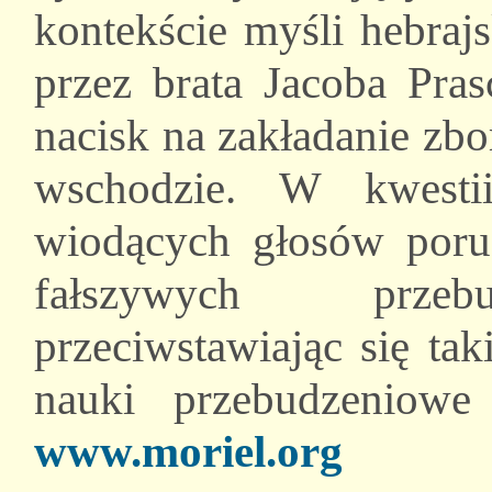
kontekście myśli hebraj
przez brata Jacoba Pras
nacisk na zakładanie zb
wschodzie. W kwesti
wiodących głosów porus
fałszywych przebu
przeciwstawiając się ta
nauki przebudze
www.moriel.org