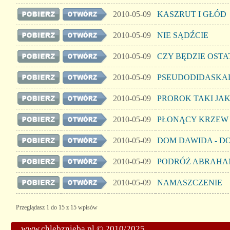
2010-05-09
KASZRUT I GŁÓD
2010-05-09
NIE SĄDŹCIE
2010-05-09
CZY BĘDZIE OSTA
2010-05-09
PSEUDODIDASKAL
2010-05-09
PROROK TAKI JA
2010-05-09
PŁONĄCY KRZEW 
2010-05-09
DOM DAWIDA - D
2010-05-09
PODRÓŻ ABRAH
2010-05-09
NAMASZCZENIE
Przeglądasz 1 do 15 z 15 wpisów
www.chlebznieba.pl © 2010/2025