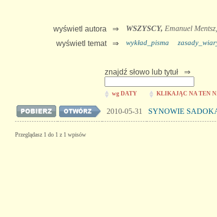
WSZYSCY,
Emanuel Mentsz
wyświetl autora ⇒
wykład_pisma
zasady_wiar
wyświetl temat ⇒
znajdź słowo lub tytuł ⇒
wg DATY
KLIKAJĄC NA TEN 
2010-05-31
SYNOWIE SADOK
Przeglądasz 1 do 1 z 1 wpisów