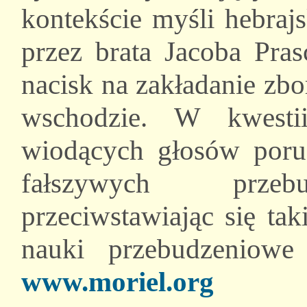
kontekście myśli hebraj
przez brata Jacoba Pras
nacisk na zakładanie zb
wschodzie. W kwesti
wiodących głosów porus
fałszywych przebu
przeciwstawiając się ta
nauki przebudze
www.moriel.org