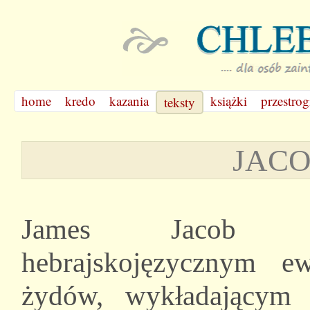
home
kredo
kazania
książki
przestrog
teksty
JACO
James Jacob P
hebrajskojęzycznym ew
żydów, wykładający