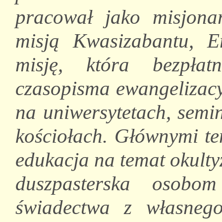
pracował jako misjona
misją Kwasizabantu, E
misję, która bezpłat
czasopisma ewangelizacy
na uniwersytetach, semin
kościołach. Głównymi t
edukacja na temat okult
duszpasterska osobom 
świadectwa z własnego