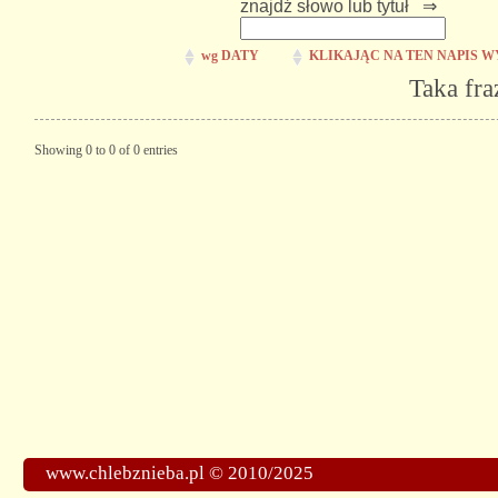
znajdź słowo lub tytuł ⇒
wg DATY
KLIKAJĄC NA TEN NAPIS W
Taka fra
Showing 0 to 0 of 0 entries
www.chlebznieba.pl © 2010/2025