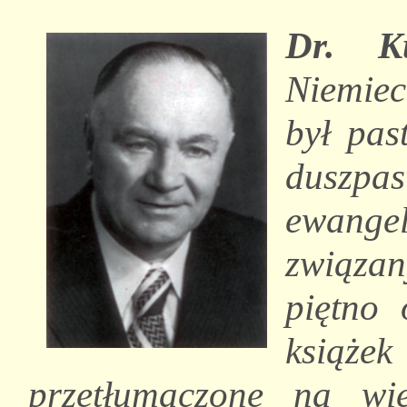
Dr. K
Niemiec
był pas
duszp
ewangel
związa
piętno 
książek
przetłumaczone na wie