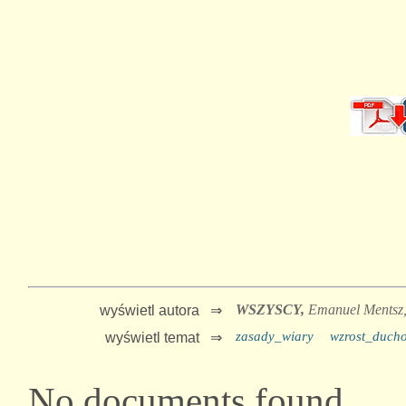
WSZYSCY,
Emanuel Mentsz
wyświetl autora ⇒
zasady_wiary
wzrost_duch
wyświetl temat ⇒
No documents found.