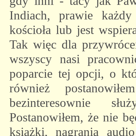
gdy inni - tacy jak Pa
Indiach, prawie każd
kościoła lub jest wspie
Tak więc dla przywróce
wszyscy nasi pracowni
poparcie tej opcji, o k
również postanowił
bezinteresownie s
Postanowiłem, że nie bę
książki, nagrania audi