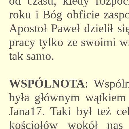
od czasu, kiedy rozpo
roku i Bóg obficie zasp
Apostoł Paweł dzielił s
pracy tylko ze swoimi 
tak samo.
WSPÓLNOTA
: Wspóln
była głównym wątkiem 
Jana17. Taki był też ce
kościołów wokół nas 