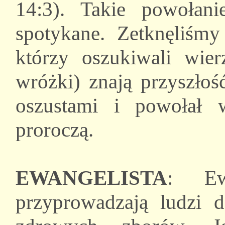
14:3). Takie powołani
spotykane. Zetknęliśmy
którzy oszukiwali wier
wróżki) znają przyszłoś
oszustami i powołał 
proroczą.
EWANGELISTA
: Ew
przyprowadzają ludzi d