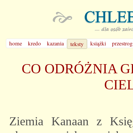
home
kredo
kazania
książki
przestrog
teksty
CO ODRÓŻNIA G
CIE
Ziemia Kanaan z Księ