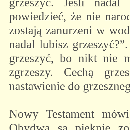
grzeszyć. Jeśli nadal
powiedzieć, że nie naro
zostają zanurzeni w wod
nadal lubisz grzeszyć?”
grzeszyć, bo nikt nie m
zgrzeszy. Cechą grze
nastawienie do grzeszneg
Nowy Testament mówi 
Obydwa są pięknie zob