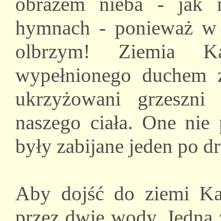
obrazem nieba - jak 
hymnach - ponieważ w n
olbrzym! Ziemia K
wypełnionego duchem z
ukrzyżowani grzeszni 
naszego ciała. One nie 
były zabijane jeden po d
Aby dojść do ziemi Kana
przez dwie wody. Jedną 