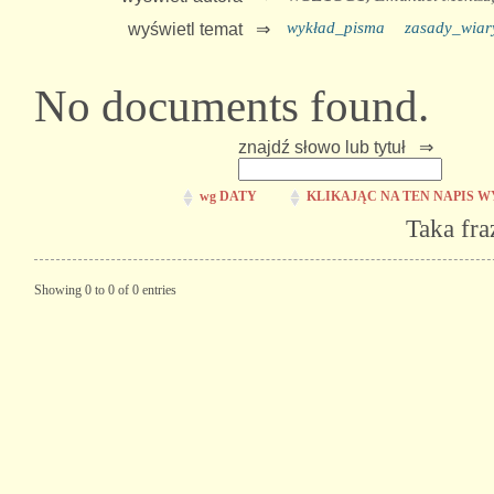
wykład_pisma
zasady_wiar
wyświetl temat ⇒
No documents found.
znajdź słowo lub tytuł ⇒
wg DATY
KLIKAJĄC NA TEN NAPIS W
Taka fra
Showing 0 to 0 of 0 entries