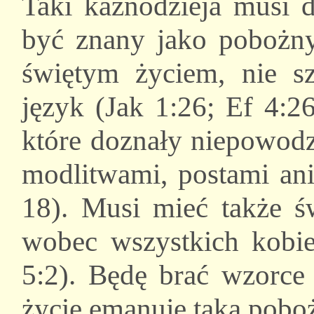
Taki kaznodzieja musi d
być znany jako pobożny
świętym życiem, nie s
język (Jak 1:26; Ef 4:26
które doznały niepowodz
modlitwami, postami ani
18). Musi mieć także św
wobec wszystkich kobie
5:2). Będę brać wzorce 
życie emanuje taką pobo