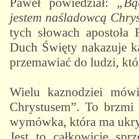
Paweł powiedział:
„Bą
jestem naśladowcą Chrys
tych słowach apostoła 
Duch Święty nakazuje 
przemawiać do ludzi, któ
Wielu kaznodziei mówi
Chrystusem”. To brzmi s
wymówka, która ma ukryć
Jest to całkowicie sp