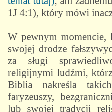
temat tutaj)
, ani żadnem
1J 4:1), który mówi inac
W pewnym momencie, ka
swojej drodze fałszywyc
za sługi sprawiedliw
religijnymi ludźmi, któr
Biblia nakreśla taki
faryzeuszy, bezgraniczn
lub swojej tradycji rel