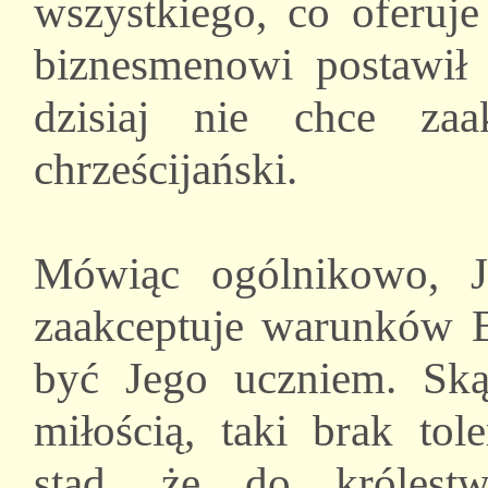
wszystkiego, co oferuj
biznesmenowi postawił
dzisiaj nie chce za
chrześcijański.
Mówiąc ogólnikowo, J
zaakceptuje warunków B
być Jego uczniem. Ską
miłością, taki brak tol
stąd, że do królest