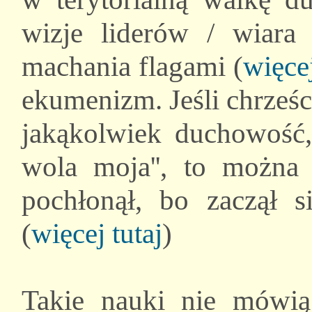
wizje liderów / wiara
machania flagami (
więcej
ekumenizm. Jeśli chrześ
jakąkolwiek duchowość, 
wola moja'', to można 
pochłonął, bo zaczął 
(
więcej tutaj
)
Takie nauki nie mówią