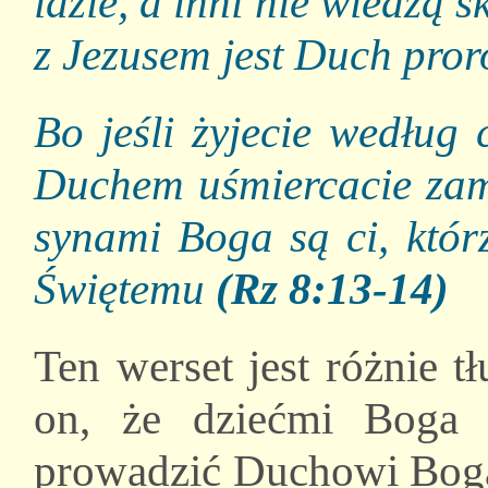
idzie, a inni nie wiedzą
z Jezusem jest Duch pror
Bo jeśli żyjecie według 
Duchem uśmiercacie zamy
synami Boga są ci, któr
Świętemu
(Rz 8:13-14)
Ten werset jest różnie 
on, że dziećmi Boga s
prowadzić Duchowi Boga z