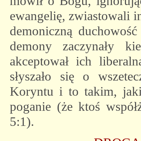
mówił o Bogu, ignorując 
ewangelię, zwiastowali i
demoniczną duchowość 
demony zaczynały ki
akceptował ich liberal
słyszało się o wszetec
Koryntu i to takim, jak
poganie (że ktoś współ
5:1).