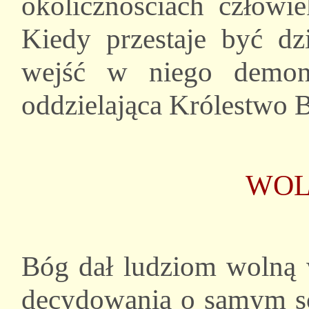
okolicznościach człowi
Kiedy przestaje być d
wejść w niego demon?
oddzielająca Królestwo B
WOL
Bóg dał ludziom wolną 
decydowania o samym so