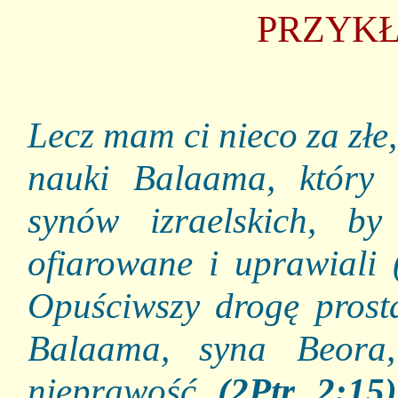
PRZYKŁ
Lecz mam ci nieco za złe,
nauki Balaama, który 
synów izraelskich, b
ofiarowane i uprawiali
Opuściwszy drogę prostą
Balaama, syna Beora,
nieprawość
(2Ptr 2:15)