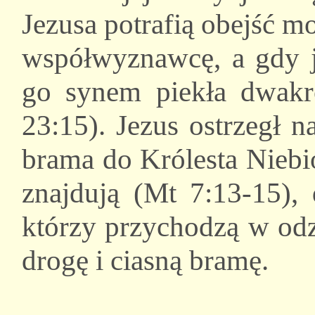
Jezusa potrafią obejść m
współwyznawcę, a gdy j
go synem piekła dwakr
23:15). Jezus ostrzegł n
brama do Królesta Niebios
znajdują (Mt 7:13-15), 
którzy przychodzą w odz
drogę i ciasną bramę.