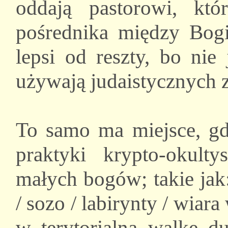
oddają pastorowi, kt
pośrednika między Bogi
lepsi od reszty, bo nie
używają judaistycznych 
To samo ma miejsce, g
praktyki krypto-okulty
małych bogów; takie jak:
/ sozo / labirynty / wia
w terytorialną walkę 