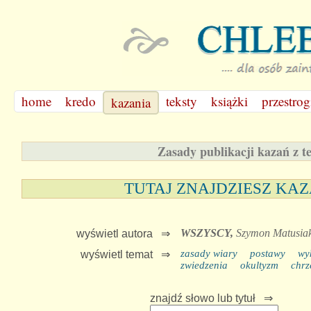
home
kredo
teksty
książki
przestrog
kazania
Zasady publikacji kazań z te
TUTAJ ZNAJDZIESZ KAZ
WSZYSCY,
Szymon Matusia
wyświetl autora ⇒
zasady wiary
postawy
wy
wyświetl temat ⇒
zwiedzenia
okultyzm
chrz
znajdź słowo lub tytuł ⇒