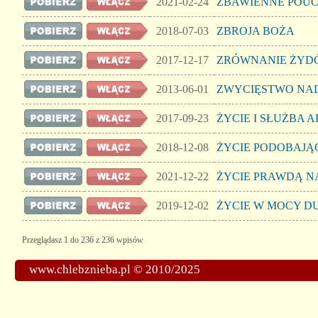
2021-02-24
ZBAWIENNE POUC
2018-07-03
ZBROJA BOŻA
2017-12-17
ZRÓWNANIE ŻYDÓ
2013-06-01
ZWYCIĘSTWO NAD
2017-09-23
ŻYCIE I SŁUŻBA 
2018-12-08
ŻYCIE PODOBAJĄC
2021-12-22
ŻYCIE PRAWDĄ N
2019-12-02
ŻYCIE W MOCY D
Przeglądasz 1 do 236 z 236 wpisów
www.chlebznieba.pl © 2010/2025