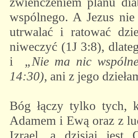
zwieńczeniem planu dia
wspólnego. A Jezus nie 
utrwalać i ratować dzie
niweczyć (1J 3:8), dlate
i
„Nie ma nic wspólneg
14:30)
, ani z jego dzieła
Bóg łączy tylko tych, 
Adamem i Ewą oraz z lu
Izrael, a dzisiaj jest 