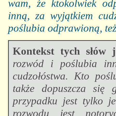
wam, że ktokolwiek od
inną, za wyjątkiem cudz
poślubia odprawioną, też
Kontekst tych słów j
rozwód i poślubia in
cudzołóstwa. Kto pośl
także dopuszcza się 
przypadku jest tylko j
rozwodu jest notory