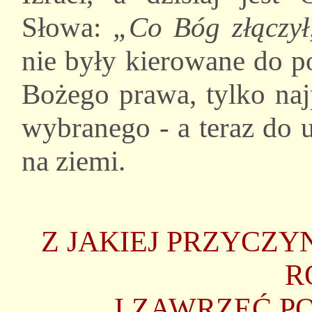
Słowa:
„Co Bóg złączył,
nie były kierowane do p
Bożego prawa, tylko na
wybranego - a teraz do 
na ziemi.
Z JAKIEJ PRZYCZ
R
I ZAWRZEĆ 