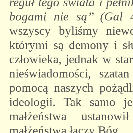
reguł tego świata i pełni
bogami nie są
’’
(Gal 4
wszyscy byliśmy niewo
którymi są demony i sł
człowieka, jednak w st
nieświadomości, szata
pomocą naszych pożądli
ideologii. Tak samo je
małżeństwa ustanowi
małżeństwa łączy Bóg.