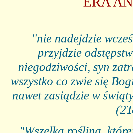
ERA A
''nie nadejdzie wcześ
przyjdzie odstępstw
niegodziwości, syn zat
wszystko co zwie się Bog
nawet zasiądzie w świąt
(2T
"Wszelka roślina, której