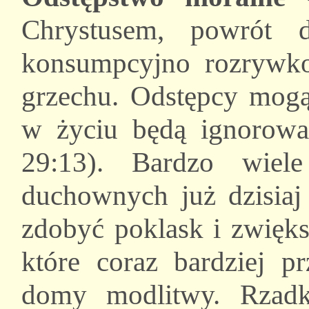
Chrystusem, powrót 
konsumpcyjno rozrywkow
grzechu. Odstępcy mogą
w życiu będą ignorowa
29:13). Bardzo wiel
duchownych już dzisiaj 
zdobyć poklask i zwięks
które coraz bardziej p
domy modlitwy. Rzadko