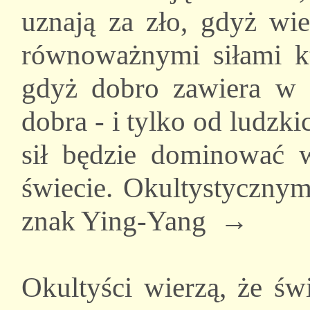
uznają za zło, gdyż wi
równoważnymi siłami kt
gdyż dobro zawiera w s
dobra - i tylko od ludzki
sił będzie dominować w
świecie. Okultystycznym
znak Ying-Yang →
Okultyści wierzą, że ś