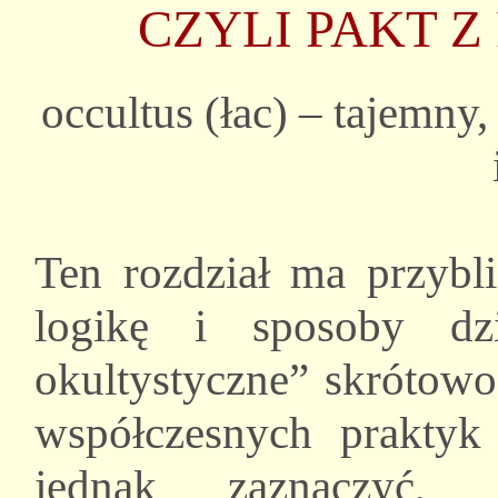
CZYLI PAKT Z
occultus (łac) – tajemny
Ten rozdział ma przybli
logikę i sposoby dzi
okultystyczne” skrótowo
współczesnych praktyk 
jednak zaznaczyć,