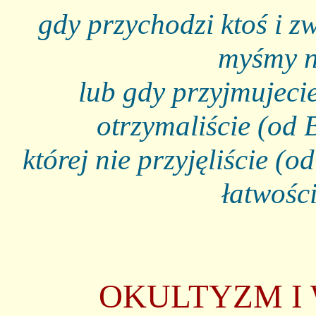
gdy przychodzi ktoś i z
myśmy n
lub gdy przyjmujeci
otrzymaliście (od 
której nie przyjęliście (o
łatwośc
OKULTYZM I 