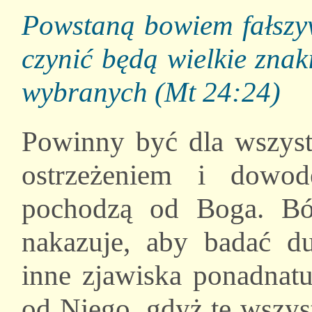
Powstaną bowiem fałszyw
czynić będą wielkie znak
wybranych (Mt 24:24)
Powinny być dla wszyst
ostrzeżeniem i dowo
pochodzą od Boga. B
nakazuje, aby badać du
inne zjawiska ponadnat
od Niego, gdyż te wszys