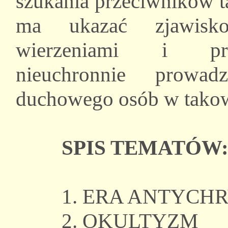
szukania przeciwników t
ma ukazać zjawisko i
wierzeniami i prak
nieuchronnie prowa
duchowego osób w tako
SPIS TEMATÓW
1. ERA ANTYCH
2. OKULTYZM