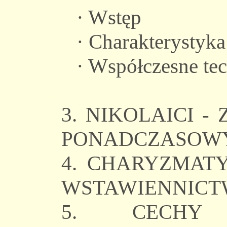
· Wstęp
· Charakterystyka
· Współczesne tec
3. NIKOLAICI -
PONADCZASOWY
4. CHARYZMAT
WSTAWIENNICT
5. CECHY C