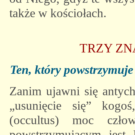
także w kościołach.
TRZY Z
Ten, który powstrzymuje 
Zanim ujawni się antych
„usunięcie się” kogo
(occultus) moc czło
powstrzymującym jest