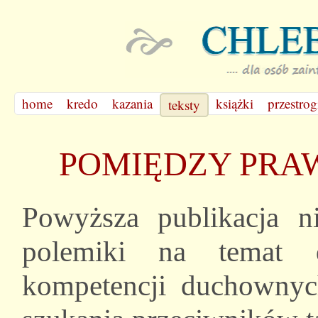
home
kredo
kazania
książki
przestrog
teksty
POMIĘDZY PRA
Powyższa publikacja n
polemiki na temat dz
kompetencji duchownyc