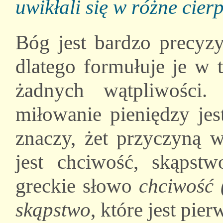
uwikłali się w różne cier
Bóg jest bardzo precyz
dlatego formułuje je w 
żadnych wątpliwości
miłowanie pieniędzy jes
znaczy, żet przyczyną 
jest chciwość, skąps
greckie słowo
chciwość 
skąpstwo
, które jest pi