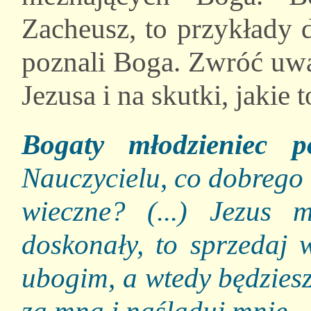
Zacheusz, to przykłady 
poznali Boga. Zwróć uwa
Jezusa i na skutki, jakie 
Bogaty młodzieniec p
Nauczycielu, co dobrego
wieczne? (...) Jezus 
doskonały, to sprzedaj 
ubogim, a wtedy będziesz
za mną i naśladuj mnie.