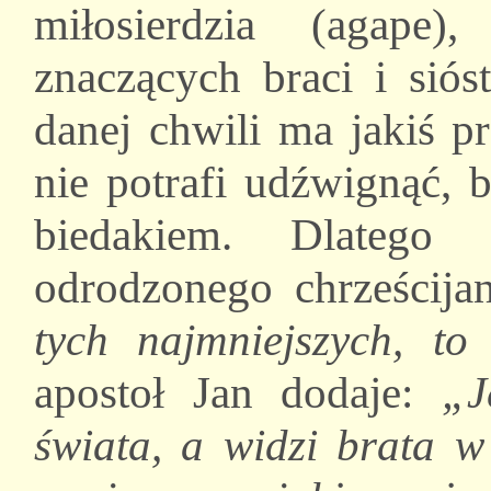
miłosierdzia (agape)
znaczących braci i sió
danej chwili ma jakiś p
nie potrafi udźwignąć, 
biedakiem. Dlateg
odrodzonego chrześcija
tych najmniejszych, to
apostoł Jan dodaje:
„J
świata, a widzi brata w