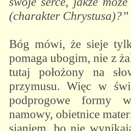
swoje serce, jakże może
(charakter Chrystusa)?” 
Bóg mówi, że sieje tylk
pomaga ubogim, nie z ża
tutaj położony na sło
przymusu. Więc w świe
podprogowe formy wyw
namowy, obietnice materia
sianiem, bo nie wynikaj