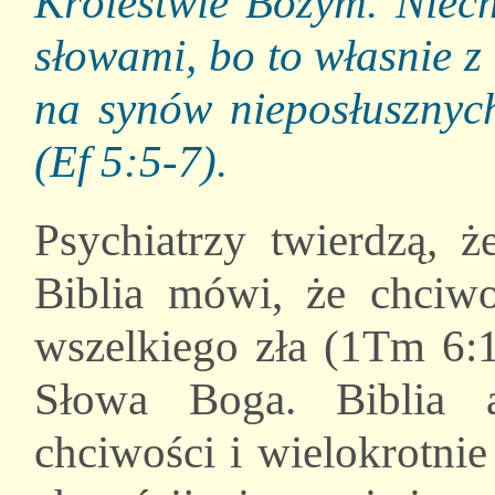
Królestwie Bożym. Niech
słowami, bo to własnie 
na synów nieposłusznych
(Ef 5:5-7).
Psychiatrzy twierdzą, ż
Biblia mówi, że chciwo
wszelkiego zła (1Tm 6:1
Słowa Boga. Biblia a
chciwości i wielokrotni