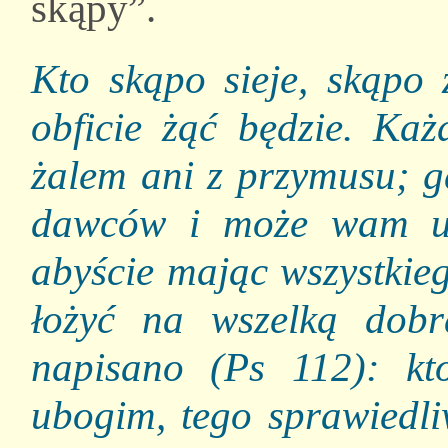
skąpy”.
Kto skąpo sieje, skąpo ż
obficie żąć będzie. Każ
żalem ani z przymusu; g
dawców i może wam udzi
abyście mając wszystkie
łożyć na wszelką dob
napisano (Ps 112): kto
ubogim, tego sprawiedli