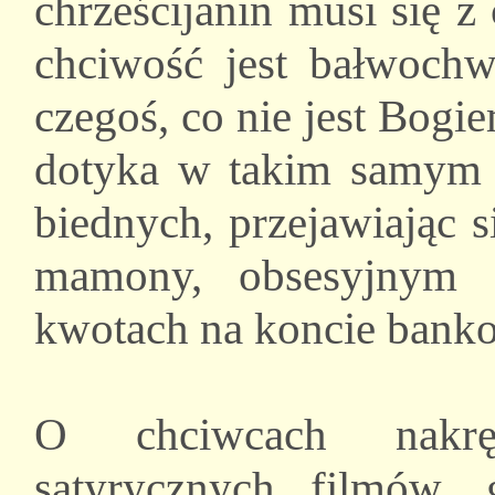
chrześcijanin musi się 
chciwość jest bałwoch
czegoś, co nie jest Bogi
dotyka w takim samym s
biednych, przejawiając 
mamony, obsesyjnym 
kwotach na koncie ban
O chciwcach nakrę
satyrycznych filmów, 