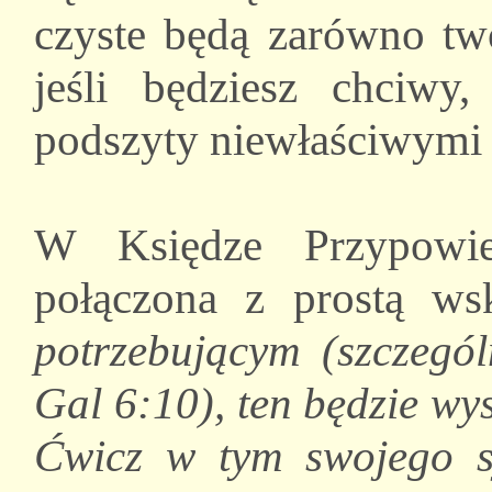
czyste będą zarówno two
jeśli będziesz chciwy
podszyty niewłaściwymi 
W Księdze Przypowieś
połączona z prostą w
potrzebującym (szczegó
Gal 6:10), ten będzie wy
Ćwicz w tym swojego s