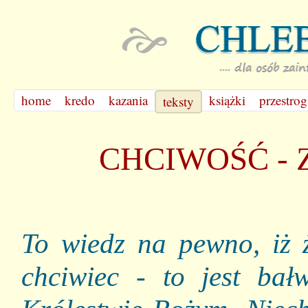
home
kredo
kazania
książki
przestrog
teksty
CHCIWOŚĆ - 
To wiedz na pewno, iż ż
chciwiec - to jest ba