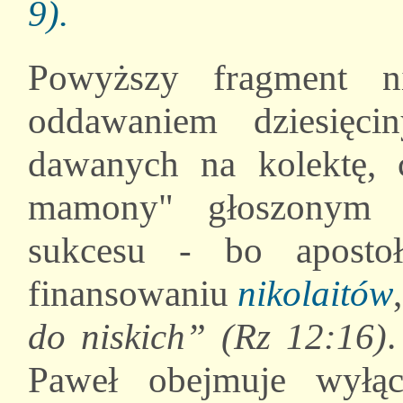
9).
Powyższy fragment 
oddawaniem dziesięc
dawanych na kolektę, 
mamony" głoszonym p
sukcesu - bo aposto
finansowaniu
nikolaitów
do niskich” (Rz 12:16)
.
Paweł obejmuje wyłąc