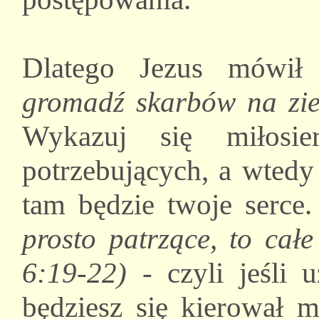
Dlatego Jezus mówi
gromadź skarbów na zie
Wykazuj się miłosie
potrzebujących, a wtedy
tam będzie twoje serce
prosto patrzące, to cał
6:19-22)
- czyli jeśli 
będziesz się kierował m