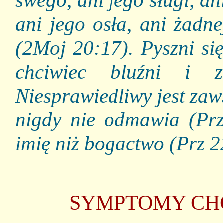
swego, ani jego sługi, an
ani jego osła, ani żadne
(2Moj 20:17). Pyszni si
chciwiec bluźni i 
Niesprawiedliwy jest zaw
nigdy nie odmawia (Prz 
imię niż bogactwo (Prz 2
SYMPTOMY CHC