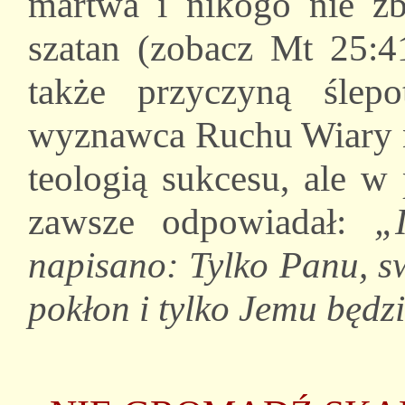
martwa i nikogo nie z
szatan (zobacz Mt 25:4
także przyczyną ślep
wyznawca Ruchu Wiary ni
teologią sukcesu, ale w
zawsze odpowiadał:
„
napisano: Tylko Panu, 
pokłon i tylko Jemu będz