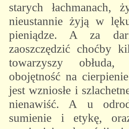
starych łachmanach, ż
nieustannie żyją w lęk
pieniądze. A za da
zaoszczędzić choćby ki
towarzyszy obłuda, 
obojętność na cierpieni
jest wzniosłe i szlachet
nienawiść. A u odrod
sumienie i etykę, or