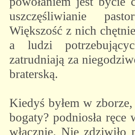
powołaniem jest bycie 
uszczęśliwianie past
Większość z nich chętnie
a ludzi potrzebując
zatrudniają za niegodzi
braterską.
Kiedyś byłem w zborze, 
bogaty? podniosła ręce 
włącznie. Nie zdziwiło 