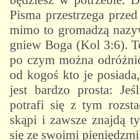
Pisma przestrzega przed
mimo to gromadzą nazyw
gniew Boga (Kol 3:6). T
po czym można odróżnić 
od kogoś kto je posiada
jest bardzo prosta: Jeś
potrafi się z tym rozst
skąpi i zawsze znajdą t
się ze swoimi pieniędzmi