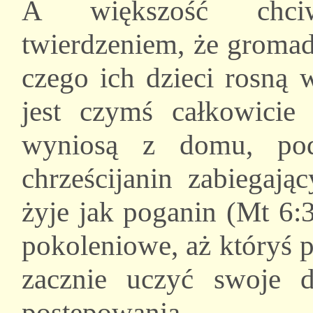
A większość chciw
twierdzeniem, że gromad
czego ich dzieci rosną 
jest czymś całkowicie
wyniosą z domu, pod
chrześcijanin zabiegaj
żyje jak poganin (Mt 6:
pokoleniowe, aż któryś 
zacznie uczyć swoje d
postępowania.