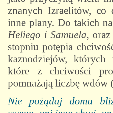
znanych Izraelitów, co
inne plany. Do takich na
Heliego i Samuela
, ora
stopniu potępia chciwoś
kaznodziejów, których
które z chciwości p
pomnażają liczbę wdów (
Nie pożądaj domu bliź