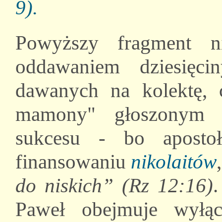
9).
Powyższy fragment 
oddawaniem dziesięc
dawanych na kolektę, 
mamony" głoszonym p
sukcesu - bo aposto
finansowaniu
nikolaitów
do niskich” (Rz 12:16)
.
Paweł obejmuje wyłąc