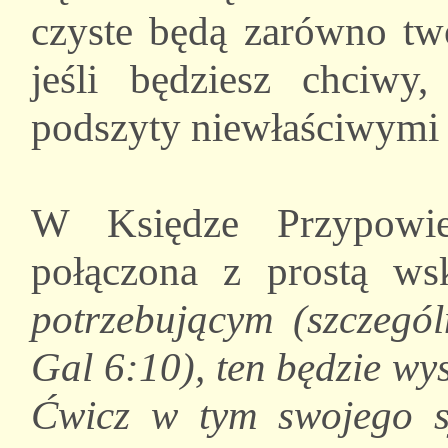
czyste będą zarówno two
jeśli będziesz chciwy
podszyty niewłaściwymi 
W Księdze Przypowieś
połączona z prostą w
potrzebującym (szczegó
Gal 6:10), ten będzie wy
Ćwicz w tym swojego s