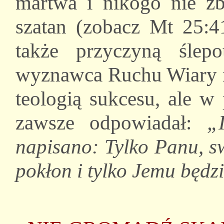
martwa i nikogo nie z
szatan (zobacz Mt 25:4
także przyczyną ślep
wyznawca Ruchu Wiary ni
teologią sukcesu, ale w
zawsze odpowiadał:
„
napisano: Tylko Panu, 
pokłon i tylko Jemu będz