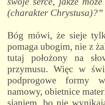
swoje serce, jakże może
(charakter Chrystusa)?” 
Bóg mówi, że sieje tylk
pomaga ubogim, nie z ża
tutaj położony na sło
przymusu. Więc w świe
podprogowe formy wyw
namowy, obietnice materia
sianiem, bo nie wynikaj