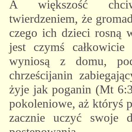
A większość chciw
twierdzeniem, że gromad
czego ich dzieci rosną 
jest czymś całkowicie
wyniosą z domu, pod
chrześcijanin zabiegaj
żyje jak poganin (Mt 6:
pokoleniowe, aż któryś 
zacznie uczyć swoje d
postępowania.