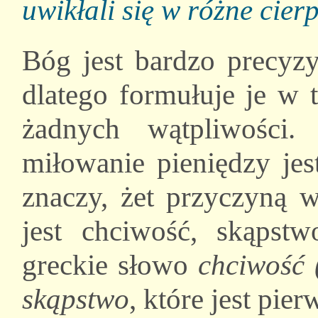
uwikłali się w różne cier
Bóg jest bardzo precyz
dlatego formułuje je w 
żadnych wątpliwości
miłowanie pieniędzy jes
znaczy, żet przyczyną 
jest chciwość, skąps
greckie słowo
chciwość 
skąpstwo
, które jest pi