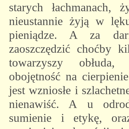
starych łachmanach, ż
nieustannie żyją w lęk
pieniądze. A za da
zaoszczędzić choćby ki
towarzyszy obłuda, 
obojętność na cierpieni
jest wzniosłe i szlachet
nienawiść. A u odrod
sumienie i etykę, or