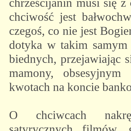
chrześcijanin musi się 
chciwość jest bałwoch
czegoś, co nie jest Bogi
dotyka w takim samym s
biednych, przejawiając 
mamony, obsesyjnym 
kwotach na koncie ban
O chciwcach nakrę
satyrycznych filmów, 