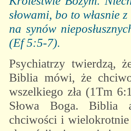
Królestwie Bożym. Niech
słowami, bo to własnie 
na synów nieposłusznych
(Ef 5:5-7).
Psychiatrzy twierdzą, ż
Biblia mówi, że chciwo
wszelkiego zła (1Tm 6:1
Słowa Boga. Biblia a
chciwości i wielokrotni