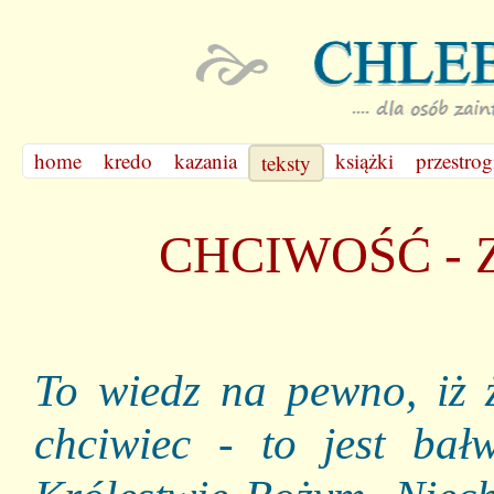
home
kredo
kazania
książki
przestrog
teksty
CHCIWOŚĆ - 
To wiedz na pewno, iż ż
chciwiec - to jest ba