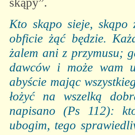
skąpy”.
Kto skąpo sieje, skąpo ż
obficie żąć będzie. Każ
żalem ani z przymusu; g
dawców i może wam udzi
abyście mając wszystkie
łożyć na wszelką dob
napisano (Ps 112): kto
ubogim, tego sprawiedli