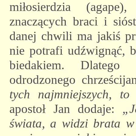
miłosierdzia (agape)
znaczących braci i sió
danej chwili ma jakiś p
nie potrafi udźwignąć, 
biedakiem. Dlateg
odrodzonego chrześcija
tych najmniejszych, to
apostoł Jan dodaje:
„J
świata, a widzi brata w