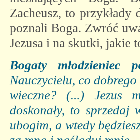
Zacheusz, to przykłady 
poznali Boga. Zwróć uwa
Jezusa i na skutki, jakie 
Bogaty młodzieniec p
Nauczycielu, co dobrego
wieczne? (...) Jezus 
doskonały, to sprzedaj 
ubogim, a wtedy będziesz
za mną i naśladuj mnie.