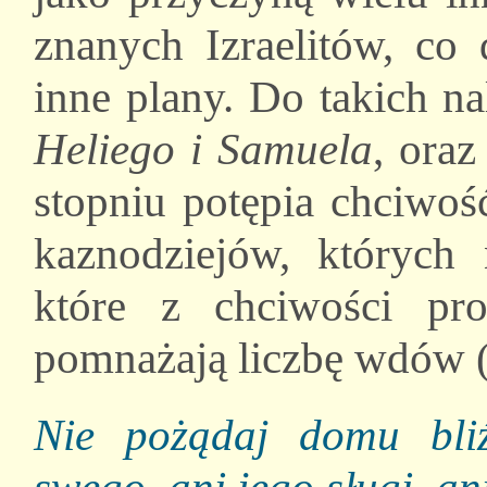
znanych Izraelitów, co
inne plany. Do takich na
Heliego i Samuela
, ora
stopniu potępia chciwoś
kaznodziejów, których
które z chciwości p
pomnażają liczbę wdów (
Nie pożądaj domu bliź