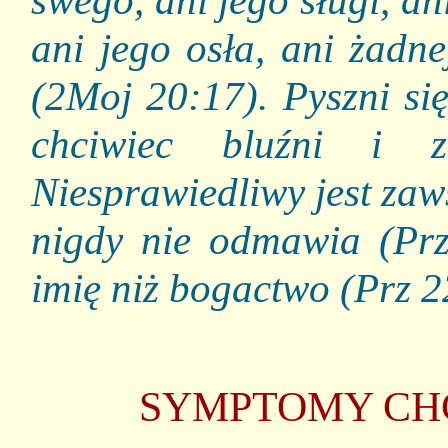
swego, ani jego sługi, an
ani jego osła, ani żadne
(2Moj 20:17). Pyszni si
chciwiec bluźni i 
Niesprawiedliwy jest zaw
nigdy nie odmawia (Prz 
imię niż bogactwo (Prz 2
SYMPTOMY CHC