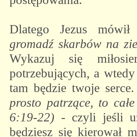
Dlatego Jezus mówi
gromadź skarbów na zie
Wykazuj się miłosie
potrzebujących, a wtedy
tam będzie twoje serce
prosto patrzące, to cał
6:19-22)
- czyli jeśli 
będziesz się kierował m