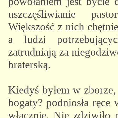
powołaniem jest bycie 
uszczęśliwianie past
Większość z nich chętnie
a ludzi potrzebując
zatrudniają za niegodzi
braterską.
Kiedyś byłem w zborze, 
bogaty? podniosła ręce 
włącznie. Nie zdziwiło 