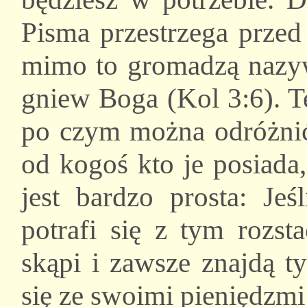
Pisma przestrzega przed
mimo to gromadzą nazyw
gniew Boga (Kol 3:6). T
po czym można odróżnić 
od kogoś kto je posiada
jest bardzo prosta: Jeś
potrafi się z tym rozst
skąpi i zawsze znajdą t
się ze swoimi pieniędzmi